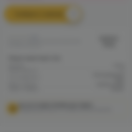
Сообщить о наличии
0
Ambition
Артикул: VAPEB6A0E09A376E11EF0A8
Mods
0045E0033922E
Общие характеристики
Затяжка
Тугая
Объем бака мл
4
Обслуживаемая
Тип испарителя
база
Марка / Бренд
Ambition Mods
Серия / Модель
Bishop
МЫ НЕ ОСУЩЕСТВЛЯЕМ ДОСТАВКУ!
Федеральный закон от 31 июля 2020 № 303-ФЗ