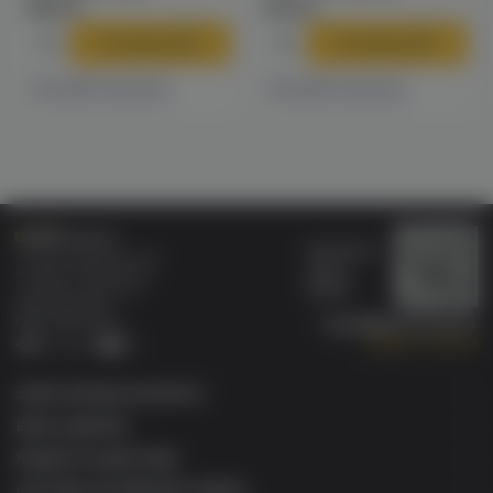
1890 ₽
2190 ₽
В корзину
В корзину
3 магазинах
3 магазинах
Есть в
Есть в
Бонусная
Специализированный
карта
магазин электронных
Wallet
сигарет и кальянов
VAPE.MARKET®
Мы в соц.сетях:
8 (800) 101 55 74
Заказать звонок
Telegram
VK
ЭЛЕКТРОННЫЕ СИГАРЕТЫ
БАКИ & ДРИПКИ
ЖИДКОСТИ ДЛЯ ЭСДН
СИСТЕМЫ НАГРЕВАНИЯ ТАБАКА