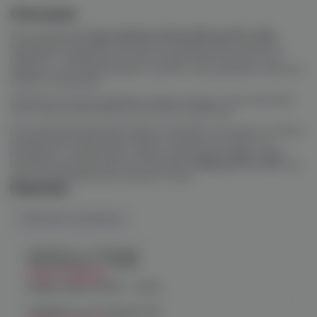
Описание
Обслуживаемый
Бак Ambition Mods Bishop MTL RTA
специально разработан для настоящих ценителей MTL
парения. С диаметром 22 мм и вместимостью до 4 мл
жидкости, он обеспечивает долгие часы удовольствия без
лишних перерывов.
Удобная система заправки сверху делает использование
этого бака максимально простым и удобным.
Регулируемый верхний обдув позволяет настроить подачу
воздуха для наилучшего вкуса и обильного пара. А в
комплекте с баком идет набор сменных деталей, чтобы
каждый пользователь мог настроить
Bishop MTL RTA
под
свои индивидуальные предпочтения.
Наличие
Наличие в магазинах
Челябинск, ул. Богдана
Хмельницкого 17 (ЧМЗ)
Нет в наличии
График работы:
10:00 - 22:00
Челябинск, ул. Гагарина 28