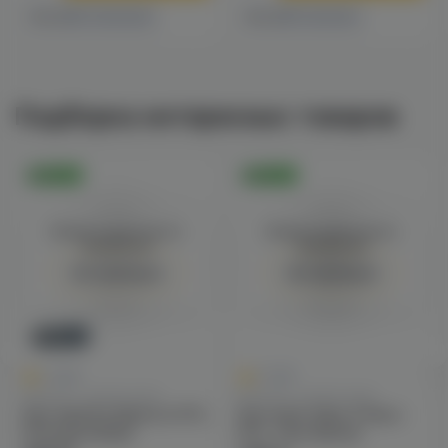
2 магазинах
1 магазине
Есть в
Есть в
Подборка интересных товаров
Оригинал
Оригинал
Войдите для полного
Войдите для полного
просмотра
просмотра
Авторизация
Авторизация
Новинка
0
0
0.0
0.0
Баки MTL сигаретники
Баки MTL сигаретники
Бак Vapefly Alberich MTL
Бак Geek Vape Z Nano
RTA (gunmetal)
MTL Tank (black)