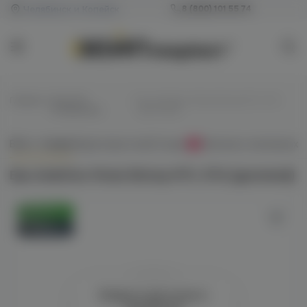
Челябинск и Копейск
8 (800) 101 55 74
Главная
/
Баки MTL
/
Бак Ambition Mods Bishop MTL RTA
сигаретники
(gunmetal)
Всё о товаре
Характеристики
Отзывы
Наличие в магазинах
0
Бак Ambition Mods Bishop MTL RTA (gunmetal)
Оригинал
Новинка
Войдите для полного