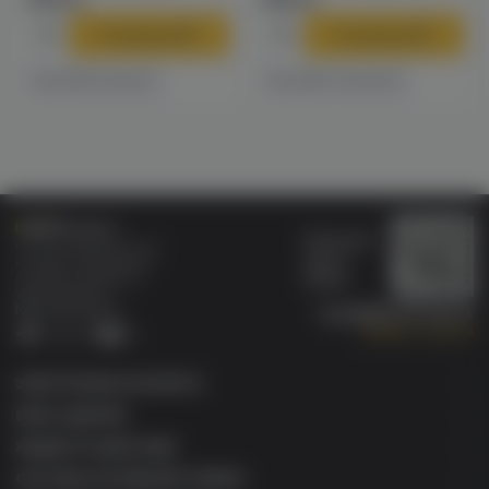
2490 ₽
2990 ₽
В корзину
В корзину
1 магазине
4 магазинах
Есть в
Есть в
Бонусная
Специализированный
карта
магазин электронных
Wallet
сигарет и кальянов
VAPE.MARKET®
Мы в соц.сетях:
8 (800) 101 55 74
Заказать звонок
Telegram
VK
ЭЛЕКТРОННЫЕ СИГАРЕТЫ
БАКИ & ДРИПКИ
ЖИДКОСТИ ДЛЯ ЭСДН
СИСТЕМЫ НАГРЕВАНИЯ ТАБАКА