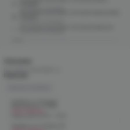
GunMetal
в наличии в
4 магазинах
Бак Hellvape Dead Rabbit 3 RTA (2024 Edition) Matte
Full Black
в наличии в
2 магазинах
Бак Hellvape Dead Rabbit 3 RTA (2024 Edition) SS
в наличии в
5 магазинах
Описание
Бак Hellvape Dead Rabbit v2
Наличие
Наличие в магазинах
Челябинск, ул. Богдана
Хмельницкого 17 (ЧМЗ)
Нет в наличии
График работы:
10:00 - 22:00
Челябинск, ул. Гагарина 28