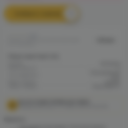
Сообщить о наличии
0
Hellvape
Артикул: VAPE3A7D7C0154C211EC0A80
022700198AF2
Общие характеристики
Затяжка
Свободная
Объем бака мл
5
Обслуживаемая
Тип испарителя
база
Марка / Бренд
Hellvape
Серия / Модель
Dead Rabbit v2
МЫ НЕ ОСУЩЕСТВЛЯЕМ ДОСТАВКУ!
Федеральный закон от 31 июля 2020 № 303-ФЗ
Варианты:
Бак Hellvape Dead Rabbit 3 RTA (2024 Edition)