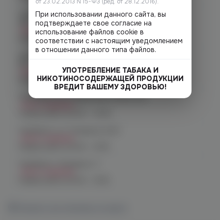
от 23.02.2013 N 15-ФЗ (ред. от 28.12.2016).
При использовании данного сайта, вы
Челябинск, ул. Молодогвардейцев
48
подтверждаете свое согласие на
Нет в наличии
использование файлов cookie в
График работы:
10:00 - 22:00
соответствии с настоящим уведомлением
в отношении данного типа файлов.
Челябинск, ул. Молодогвардейцев д.
66
УПОТРЕБЛЕНИЕ ТАБАКА И
Нет в наличии
НИКОТИНОСОДЕРЖАЩЕЙ ПРОДУКЦИИ
График работы:
10:00 - 21:00
ВРЕДИТ ВАШЕМУ ЗДОРОВЬЮ!
Челябинск, пр. Родионова 6 (Ньютон)
Нет в наличии
График работы:
10:00 - 23:00
Челябинск, ул. Чичерина 22/5
Нет в наличии
График работы:
10:00 - 21:00
Челябинск, Чичерина, 5
Нет в наличии
График работы:
10:00 - 21:00
Показать все магазины на карте