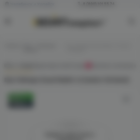
Челябинск и Копейск
8 (800) 101 55 74
Главная
/
Баки - свободная
/
Бак Hellvape Dead Rabbit v2 (matte
затяжка
full black)
Всё о товаре
Характеристики
Отзывы
Наличие в магазинах
0
Бак Hellvape Dead Rabbit v2 (matte full black)
Оригинал
Новинка
Войдите для полного