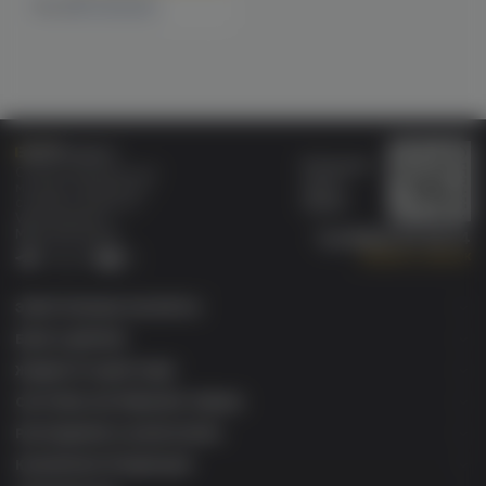
1 магазине
Есть в
Бонусная
Специализированный
карта
магазин электронных
Wallet
сигарет и кальянов
VAPE.MARKET®
Мы в соц.сетях:
8 (800) 101 55 74
Заказать звонок
Telegram
VK
ЭЛЕКТРОННЫЕ СИГАРЕТЫ
БАКИ & ДРИПКИ
ЖИДКОСТИ ДЛЯ ЭСДН
СИСТЕМЫ НАГРЕВАНИЯ ТАБАКА
РАСХОДНИКИ & АКСЕССУАРЫ
КАЛЬЯННАЯ ПРОДУКЦИЯ