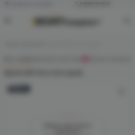
Челябинск и Копейск
8 (800) 101 55 74
Главная
/
Дрипки RDA
/
Дрипка BMI Nova clone (gold)
Всё о товаре
Характеристики
Отзывы
Наличие в магазинах
0
Дрипка BMI Nova clone (gold)
Новинка
Войдите для полного
просмотра