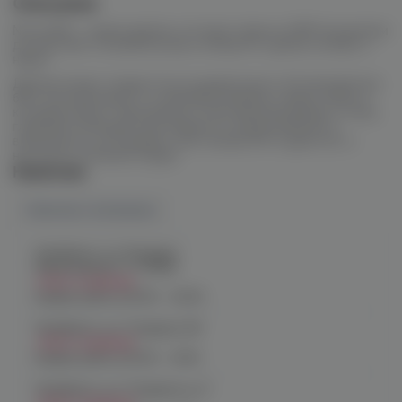
Описание
Nova RDA – новая дрипка, которую парни из BMI продумали
до мелочей. Основной упор в концепте сделан на вкус и
навал.
Дрипка может похвастаться диаметром в 24 миллиметра,
бесстоечной базой, 3-х миллиметровыми отверстиями, в
которые влезут максимально экзотические билды и очень
глубоким колодцем для жидкости. В Nova RDA есть
возможность установить кастомный 810-й дриптип, и
настроить боковой обдув.
Наличие
Наличие в магазинах
Челябинск, ул. Богдана
Хмельницкого 17 (ЧМЗ)
Нет в наличии
График работы:
10:00 - 22:00
Челябинск, ул. Гагарина 28
Нет в наличии
График работы:
10:00 - 21:00
Челябинск, ул. Гагарина д. 9