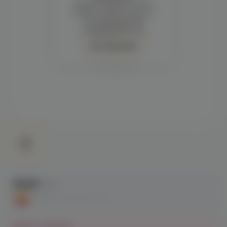
Демонстрация и заказ
требуют регистрации с
подтверждением
совершеннолетия
Авторизация
590₽
890 ₽
СКИДКА ПО АКЦИИ - 34%