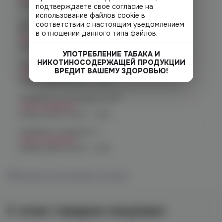
График работы:
10:00 - 22:00
подтверждаете свое согласие на
использование файлов cookie в
Челябинск, ул. Молодогвардейцев д.
соответствии с настоящим уведомлением
66
в отношении данного типа файлов.
Нет в наличии
График работы:
10:00 - 21:00
УПОТРЕБЛЕНИЕ ТАБАКА И
НИКОТИНОСОДЕРЖАЩЕЙ ПРОДУКЦИИ
Челябинск, пр. Родионова 6 (Ньютон)
ВРЕДИТ ВАШЕМУ ЗДОРОВЬЮ!
Нет в наличии
График работы:
10:00 - 23:00
Челябинск, ул. Чичерина 22/5
Нет в наличии
График работы:
10:00 - 21:00
Челябинск, Чичерина, 5
Нет в наличии
График работы:
10:00 - 21:00
Показать все магазины на карте
С этим товаром покупают