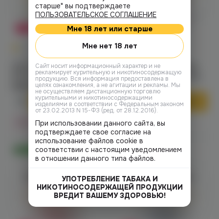
старше" вы подтверждаете
ПОЛЬЗОВАТЕЛЬСКОЕ СОГЛАШЕНИЕ
Мне 18 лет или старше
-27%
-27%
Мне нет 18 лет
0
0
0.0
0.0
Готовые наборы
Готовые наборы
Vaporesso Xros 3 Nano
Vaporesso Xros 3 Nano
Cайт носит информационный характер и не
рекламирует курительную и никотиносодержащую
(lemon yellow)
(lilac purple) электронная
продукцию. Вся информация предоставлена в
электронная сигарета
сигарета
целях ознакомления, а не агитации и рекламы. Мы
2390 ₽
2390 ₽
3290 ₽
3290 ₽
не осуществляем дистанционную торговлю
курительными и никотиносодержащими
В корзину
В корзину
изделиями в соответствии с Федеральным законом
от 23.02.2013 N 15-ФЗ (ред. от 28.12.2016).
Нет в наличии
Нет в наличии
При использовании данного сайта, вы
подтверждаете свое согласие на
использование файлов cookie в
соответствии с настоящим уведомлением
Оригинал
Оригинал
в отношении данного типа файлов.
Войдите для полного
Войдите для полного
УПОТРЕБЛЕНИЕ ТАБАКА И
просмотра
просмотра
НИКОТИНОСОДЕРЖАЩЕЙ ПРОДУКЦИИ
ВРЕДИТ ВАШЕМУ ЗДОРОВЬЮ!
Авторизация
Авторизация