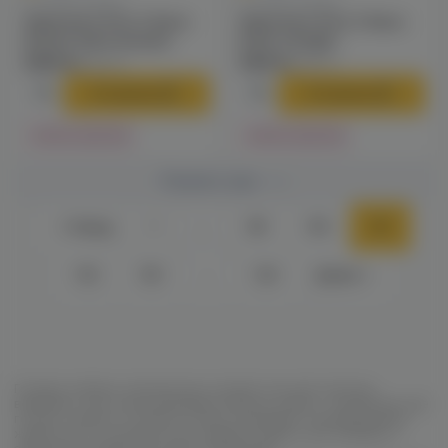
Готовые наборы
Готовые наборы
Vaporesso Xros 3 Nano
Vaporesso Xros 3 Nano
(silver) электронная
(vital orange)
сигарета
электронная сигарета
2390 ₽
2190 ₽
3290 ₽
3290 ₽
В корзину
В корзину
Нет в наличии
Нет в наличии
Показать еще
Назад
1
…
99
100
101
102
103
…
124
Далее
Готовые наборы электронных сигарет как для опытных
вейперов, так и для решающих бросить курить. Устройство уже
готово к работе, остается только заправить понравившейся
жидкостью. В комплекте вы найдете кабель для зарядки и