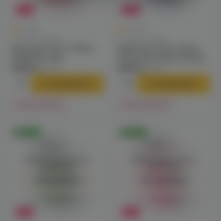
-27%
-27%
0
0
0.0
0.0
Готовые наборы
Готовые наборы
Vaporesso Xros 3 Nano
Vaporesso Xros 3 Nano
(magenta red)
(navy blue) электронная
электронная сигарета
сигарета
2390 ₽
2390 ₽
3290 ₽
3290 ₽
В корзину
В корзину
Нет в наличии
Нет в наличии
Оригинал
Оригинал
Войдите для полного
Войдите для полного
просмотра
просмотра
Авторизация
Авторизация
-33%
-27%