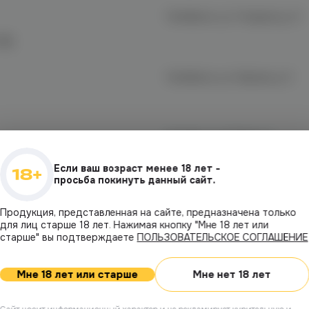
Челябинск, ул. Гагарина д. 9
 А)
Челябинск, ул. Кирова д. 6
Копейск, пр. Победы 7
Если ваш возраст менее 18 лет -
просьба покинуть данный сайт.
Челябинск, ул. Марченко д. 2
Продукция, представленная на сайте, предназначена только
для лиц старше 18 лет. Нажимая кнопку "Мне 18 лет или
старше" вы подтверждаете
ПОЛЬЗОВАТЕЛЬСКОЕ СОГЛАШЕНИЕ
Челябинск, ул. Молодогвард
Мне 18 лет или старше
Мне нет 18 лет