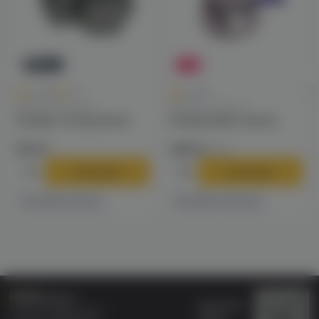
Новинка
-17%
0
0
0.0
+49
0.0
Калауды / Фольга
Калауды / Фольга
Калауд Tortuga (dino)
Калауд Alpha replica
970 ₽
490 ₽
590 ₽
В корзину
В корзину
1 магазине
11 магазинах
Есть в
Есть в
Бонусная
Специализированный
карта