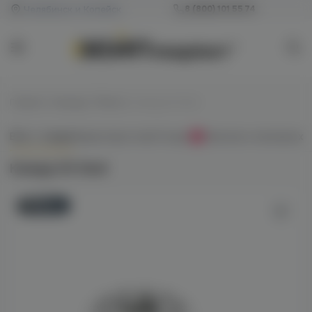
Челябинск и Копейск
8 (800) 101 55 74
Главная
/
Калауды / Фольга
/
Калауд HS Skull
Всё о товаре
Характеристики
Отзывы
Наличие в магазинах
0
Калауд HS Skull
Новинка