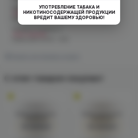
УПОТРЕБЛЕНИЕ ТАБАКА И
Челябинск, ул. Чичерина 22/5
НИКОТИНОСОДЕРЖАЩЕЙ ПРОДУКЦИИ
Нет в наличии
ВРЕДИТ ВАШЕМУ ЗДОРОВЬЮ!
График работы:
10:00 - 21:00
Челябинск, Чичерина, 5
Нет в наличии
График работы:
10:00 - 21:00
Показать все магазины на карте
С этим товаром покупают
Войдите для полного
Войдите для полного
просмотра
просмотра
Авторизация
Авторизация