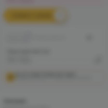
Нет в наличии
Сообщить о наличии
0
HS
Артикул: VAPED7FF53B9602911ED0A8
00ED5001118E8
Общие характеристики
Марка / Бренд
HS
Серия / Модель
Skull
МЫ НЕ ОСУЩЕСТВЛЯЕМ ДОСТАВКУ!
Федеральный закон от 31 июля 2020 № 303-ФЗ
Описание