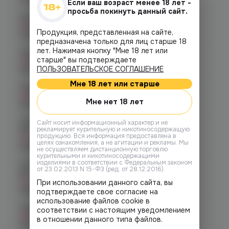
Если ваш возраст менее 18 лет -
просьба покинуть данный сайт.
Копейск, пр. Победы 7
Нет в наличии
Продукция, представленная на сайте,
График работы:
10:00 - 21:00
предназначена только для лиц старше 18
лет. Нажимая кнопку "Мне 18 лет или
Челябинск, пр-т. Ленина д. 63
старше" вы подтверждаете
Нет в наличии
ПОЛЬЗОВАТЕЛЬСКОЕ СОГЛАШЕНИЕ
График работы:
10:00 - 21:00
Мне 18 лет или старше
Челябинск, ул. Марченко д. 23
Нет в наличии
Мне нет 18 лет
График работы:
10:00 - 21:00
Челябинск, ул. Молодогвардейцев
Cайт носит информационный характер и не
рекламирует курительную и никотиносодержащую
48
продукцию. Вся информация предоставлена в
Нет в наличии
целях ознакомления, а не агитации и рекламы. Мы
График работы:
10:00 - 22:00
не осуществляем дистанционную торговлю
курительными и никотиносодержащими
изделиями в соответствии с Федеральным законом
Челябинск, ул. Молодогвардейцев д.
от 23.02.2013 N 15-ФЗ (ред. от 28.12.2016).
66
Нет в наличии
При использовании данного сайта, вы
График работы:
10:00 - 21:00
подтверждаете свое согласие на
использование файлов cookie в
Челябинск, пр. Родионова 6 (Ньютон)
соответствии с настоящим уведомлением
Нет в наличии
в отношении данного типа файлов.
График работы:
10:00 - 23:00