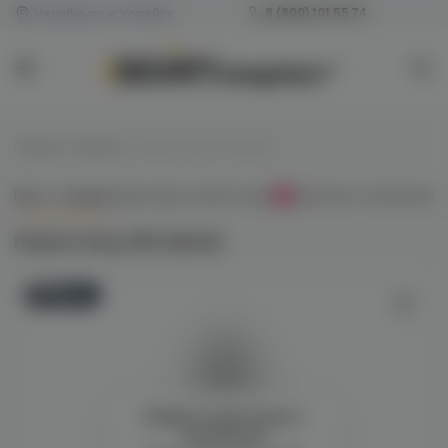
Челябинск и Копейск
8 (800) 101 55 74
Главная
/
Кальяны
/
Кальян Amy 350 (black)
Всё о товаре
Характеристики
Отзывы
Наличие в магазинах
0
Кальян Amy 350 (black)
Новинка
Войдите для полного
просмотра