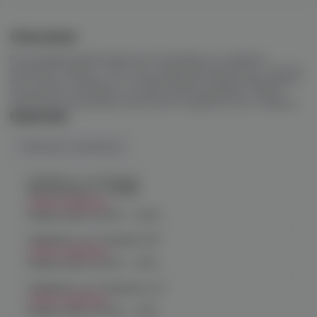
Описание
В последнее время выросла популярность курения
кальяна. В связи с этим, они стали выпускаться не только в
восточных странах, но и в европейских. Фирма Amy вышла
на рынок не так давно, но уже успела завоевать своих
поклонников высоким качеством и надежностью товаров.
Наличие
Наличие в магазинах
Челябинск, ул. Богдана
Хмельницкого 17 (ЧМЗ)
Нет в наличии
График работы:
10:00 - 22:00
Челябинск, ул. Гагарина 28
Нет в наличии
График работы:
10:00 - 21:00
Челябинск, ул. Гагарина д. 9
Нет в наличии
График работы:
10:00 - 21:00