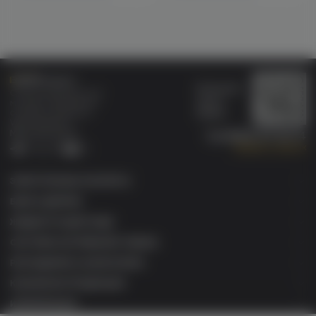
Бонусная
Специализированный
карта
магазин электронных
Wallet
сигарет и кальянов
VAPE.MARKET®
Мы в соц.сетях:
8 (800) 101 55 74
Заказать звонок
Telegram
VK
ЭЛЕКТРОННЫЕ СИГАРЕТЫ
БАКИ & ДРИПКИ
ЖИДКОСТИ ДЛЯ ЭСДН
СИСТЕМЫ НАГРЕВАНИЯ ТАБАКА
РАСХОДНИКИ & АКСЕССУАРЫ
КАЛЬЯННАЯ ПРОДУКЦИЯ
ИНФОРМАЦИЯ