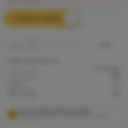
Нет в наличии
Сообщить о наличии
0
Amy
Артикул: VAPED5C430584DF911EC0A8
009BB0027BA2E
Общие характеристики
Нержавеющая
Материал шахты
сталь
Тип соединения
Клик
Колба в
Нет
комплекте
Марка / Бренд
Amy
Серия / Модель
350
МЫ НЕ ОСУЩЕСТВЛЯЕМ ДОСТАВКУ!
Федеральный закон от 31 июля 2020 № 303-ФЗ