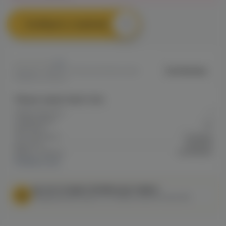
Сообщить о наличии
0
EonSmoke
Артикул: VAPED771F4E04DF911EC0A80
09BB0027BAD4
Общие характеристики
Объем бака мл
1
Содержание
20
никотина
Тип никотина
Солевой
Крепость
Средняя
Марка / Бренд
EonSmoke
Показать все
МЫ НЕ ОСУЩЕСТВЛЯЕМ ДОСТАВКУ!
Федеральный закон от 31 июля 2020 № 303-ФЗ