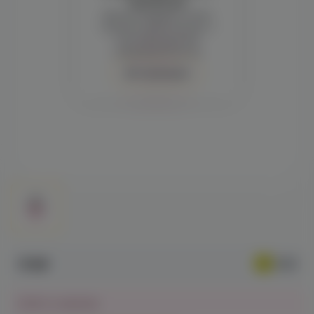
просмотра
Демонстрация и заказ
требуют регистрации с
подтверждением
совершеннолетия
Авторизация
170₽
Нет в наличии