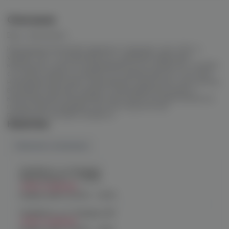
Описание
Вкус: watermelon
Картриджи Eonsmoke идеально подходит для JUUL и
удобен тем, что выпускается с удобным защитным
колпачком и легко устанавливается в устройство. Особым
составом жидкости является солевой никотин, поэтому
насыщение протекает максимально идентично, как если бы
вы курили обычные сигареты. Благодаря быстрому и
качественному насыщению никотином, вы практически не
почувствуете разницу, зато вы получите все
преимущества вейп сигареты.
Наличие
Наличие в магазинах
Челябинск, ул. Богдана
Хмельницкого 17 (ЧМЗ)
Нет в наличии
График работы:
10:00 - 22:00
Челябинск, ул. Гагарина 28
Нет в наличии