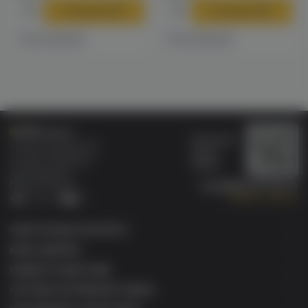
В корзину
В корзину
Есть в наличии
Есть в наличии
Бонусная
Специализированный
карта
магазин электронных
Wallet
сигарет и кальянов
VAPE.MARKET®
Мы в соц.сетях:
8 (800) 101 55 74
Заказать звонок
Telegram
VK
ЭЛЕКТРОННЫЕ СИГАРЕТЫ
БАКИ & ДРИПКИ
ЖИДКОСТИ ДЛЯ ЭСДН
СИСТЕМЫ НАГРЕВАНИЯ ТАБАКА