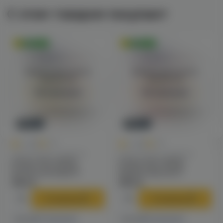
С этим товаром покупают
Оригинал
Оригинал
Войдите для полного
Войдите для полного
просмотра
просмотра
Авторизация
Авторизация
Новинка
Новинка
0
0
0.0
+80
0.0
+80
Одноразовые сигареты
Одноразовые сигареты
Inflave Slim 16000
Inflave Slim 16000
(апельсин/киви) M
(арбуз/персик) M
1590 ₽
1590 ₽
В корзину
В корзину
7 магазинах
6 магазинах
Есть в
Есть в