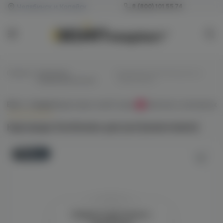
Челябинск и Копейск
8 (800) 101 55 74
Главная
/
Картриджи
/
Картридж EonSmoke для juul
(предзаправленные)
(watermelon)
Всё о товаре
Характеристики
Отзывы
Наличие в магазинах
0
Картридж EonSmoke для juul (watermelon)
Новинка
Войдите для полного