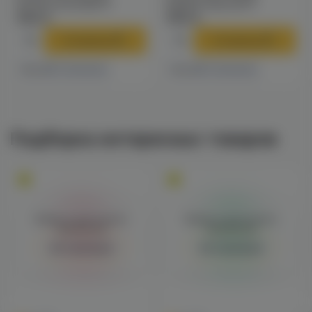
(апельсин/киви) M
(арбуз/персик) M
1590 ₽
1590 ₽
В корзину
В корзину
7 магазинах
7 магазинах
Есть в
Есть в
Подборка интересных товаров
Войдите для полного
Войдите для полного
просмотра
просмотра
Авторизация
Авторизация