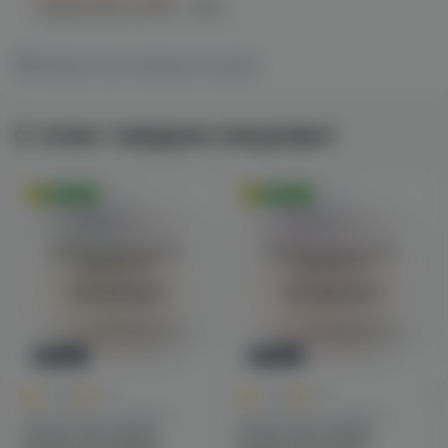
График работы:
10:00 - 21:00
Показать все магазины на карте
С этим товаром покупают
Оригинал
Оригинал
Войдите для полного
Войдите для полного
просмотра
просмотра
Авторизация
Авторизация
Новинка
Новинка
0
0
0.0
+80
0.0
+80
Одноразовые сигареты
Одноразовые сигареты
Inflave Slim 16000
Inflave Slim 16000