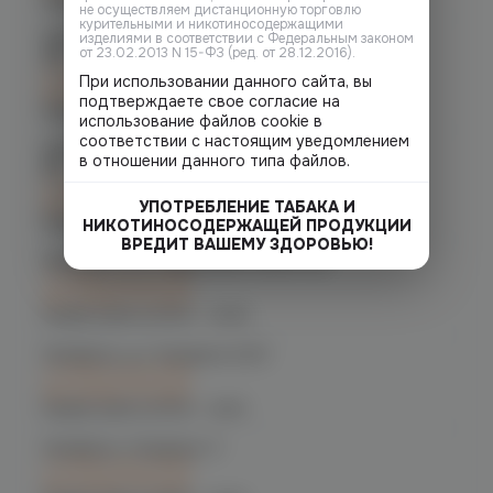
не осуществляем дистанционную торговлю
курительными и никотиносодержащими
Челябинск, ул. Молодогвардейцев
изделиями в соответствии с Федеральным законом
от 23.02.2013 N 15-ФЗ (ред. от 28.12.2016).
48
C 10.08 после 16:00
При использовании данного сайта, вы
при заказе сегодня
подтверждаете свое согласие на
График работы:
10:00 - 22:00
использование файлов cookie в
соответствии с настоящим уведомлением
Челябинск, ул. Молодогвардейцев д.
в отношении данного типа файлов.
66
C 10.08 после 16:00
при заказе сегодня
УПОТРЕБЛЕНИЕ ТАБАКА И
График работы:
10:00 - 21:00
НИКОТИНОСОДЕРЖАЩЕЙ ПРОДУКЦИИ
ВРЕДИТ ВАШЕМУ ЗДОРОВЬЮ!
Челябинск, пр. Родионова 6 (Ньютон)
C 10.08 после 16:00
при заказе сегодня
График работы:
10:00 - 23:00
Челябинск, ул. Чичерина 22/5
C 10.08 после 16:00
при заказе сегодня
График работы:
10:00 - 21:00
Челябинск, Чичерина, 5
C 10.08 после 16:00
при заказе сегодня