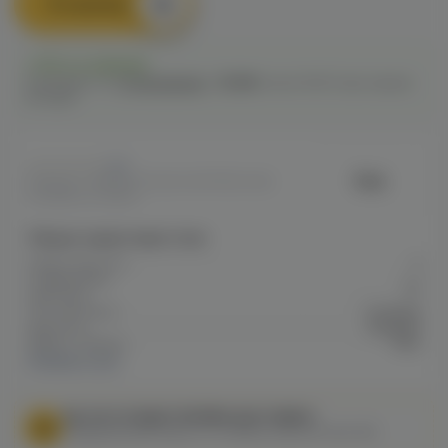
В корзину
Есть в наличии
Самовывоз из
13 магазинов
c
10.08
после 16:00 при заказе
сегодня
0
Relx
Артикул: VAPED87502EC4DF911EC0A8
009BB0027BB5F
Общие характеристики
Объем бака мл
2
Содержание
20
никотина
Тип никотина
Солевой
Крепость
Средняя
Марка / Бренд
Relx
Показать все
МЫ НЕ ОСУЩЕСТВЛЯЕМ ДОСТАВКУ!
Федеральный закон от 31 июля 2020 № 303-ФЗ