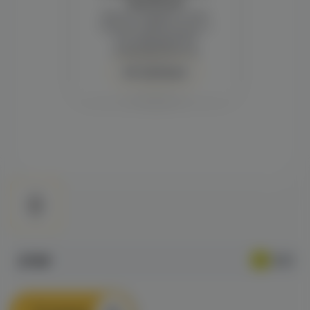
просмотра
Демонстрация и заказ
требуют регистрации с
подтверждением
совершеннолетия
Авторизация
279₽