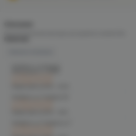
Описание
Предзаправленный картридж для девайсов линейки Relx
Наличие
Наличие в магазинах
Челябинск, ул. Богдана
Хмельницкого 17 (ЧМЗ)
C 10.08 после 16:00
при заказе сегодня
График работы:
10:00 - 22:00
Челябинск, ул. Гагарина 28
C 10.08 после 16:00
при заказе сегодня
График работы:
10:00 - 21:00
Челябинск, ул. Гагарина д. 9
C 10.08 после 16:00
при заказе сегодня