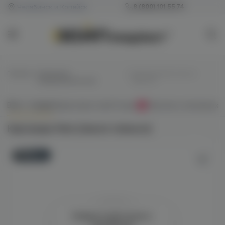
Челябинск и Копейск
8 (800) 101 55 74
Главная
/
Картриджи
/
Картридж Relx (classic
(предзаправленные)
tobacco)
Всё о товаре
Характеристики
Отзывы
Наличие в магазинах
0
Картридж Relx (classic tobacco)
Новинка
Войдите для полного