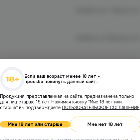
Челябинск, пр-т. Ленина д. 63
Челябинск, ул. Марченко д. 2
Челябинск, ул. Молодогвард
Если ваш возраст менее 18 лет -
просьба покинуть данный сайт.
Челябинск, ул. Молодогварде
Продукция, представленная на сайте, предназначена только
для лиц старше 18 лет. Нажимая кнопку "Мне 18 лет или
старше" вы подтверждаете
ПОЛЬЗОВАТЕЛЬСКОЕ СОГЛАШЕНИЕ
Челябинск, пр. Родионова 6 
Мне 18 лет или старше
Мне нет 18 лет