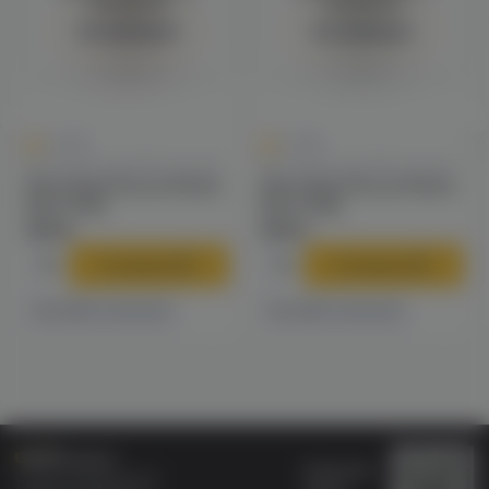
просмотра
просмотра
Авторизация
Авторизация
0
0
0.0
0.0
Картриджи для POD-систем
Картриджи для POD-систем
Картридж Rincoe Manto
Картридж Rincoe Manto
Nano (0.5)
Nano (0.8)
309 ₽
309 ₽
В корзину
В корзину
12 магазинах
4 магазинах
Есть в
Есть в
Бонусная
Специализированный