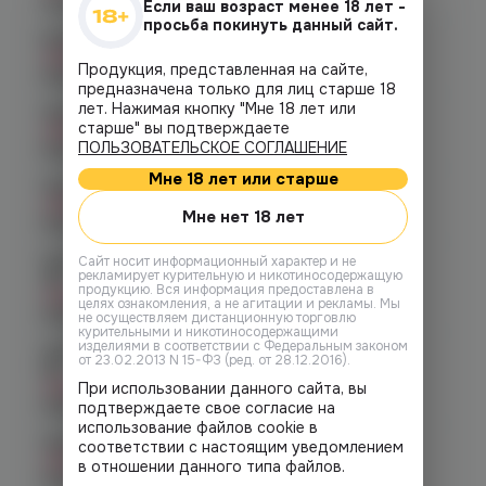
График работы:
10:00 - 21:00
Если ваш возраст менее 18 лет -
просьба покинуть данный сайт.
Копейск, пр. Победы 7
Нет в наличии
Продукция, представленная на сайте,
График работы:
10:00 - 21:00
предназначена только для лиц старше 18
лет. Нажимая кнопку "Мне 18 лет или
Челябинск, пр-т. Ленина д. 63
старше" вы подтверждаете
Нет в наличии
ПОЛЬЗОВАТЕЛЬСКОЕ СОГЛАШЕНИЕ
График работы:
10:00 - 21:00
Мне 18 лет или старше
Челябинск, ул. Марченко д. 23
Нет в наличии
Мне нет 18 лет
График работы:
10:00 - 21:00
Челябинск, ул. Молодогвардейцев
Cайт носит информационный характер и не
рекламирует курительную и никотиносодержащую
48
продукцию. Вся информация предоставлена в
Нет в наличии
целях ознакомления, а не агитации и рекламы. Мы
График работы:
10:00 - 22:00
не осуществляем дистанционную торговлю
курительными и никотиносодержащими
изделиями в соответствии с Федеральным законом
Челябинск, ул. Молодогвардейцев д.
от 23.02.2013 N 15-ФЗ (ред. от 28.12.2016).
66
Нет в наличии
При использовании данного сайта, вы
График работы:
10:00 - 21:00
подтверждаете свое согласие на
использование файлов cookie в
Челябинск, пр. Родионова 6 (Ньютон)
соответствии с настоящим уведомлением
Нет в наличии
в отношении данного типа файлов.
График работы:
10:00 - 23:00