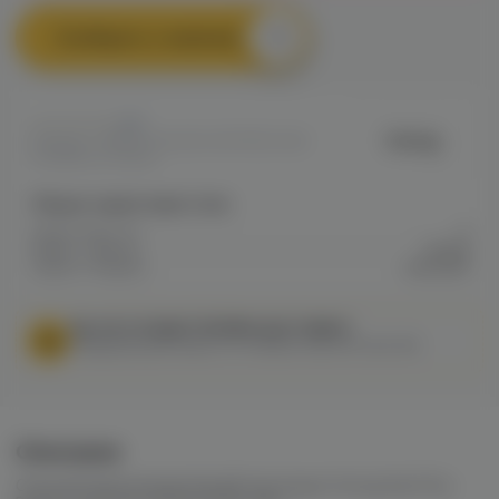
Сообщить о наличии
0
Hotcig
Артикул: VAPED79A40EC4DF911EC0A8
009BB0027BAE8
Общие характеристики
Объем бака мл
4
Марка / Бренд
Hotcig
Серия / Модель
Kubi plus
МЫ НЕ ОСУЩЕСТВЛЯЕМ ДОСТАВКУ!
Федеральный закон от 31 июля 2020 № 303-ФЗ
Описание
Сменный (перезаправляемый) картридж Hotcig Kubi Plus