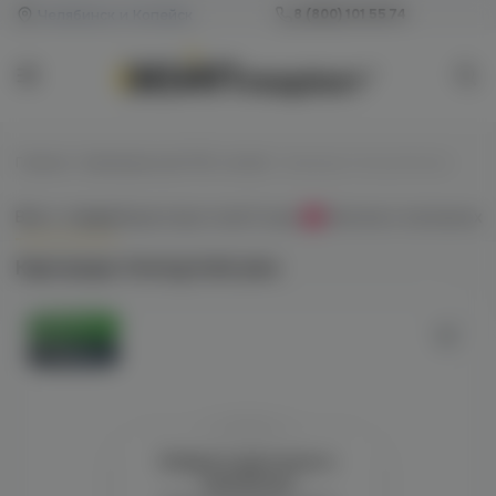
Челябинск и Копейск
8 (800) 101 55 74
Главная
/
Картриджи для POD-систем
/
Картридж Hotcig Kubi plus
Всё о товаре
Характеристики
Отзывы
Наличие в магазинах
0
Картридж Hotcig Kubi plus
Оригинал
Новинка
Войдите для полного
просмотра