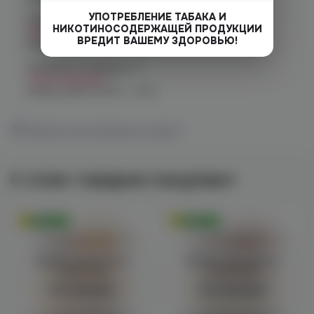
УПОТРЕБЛЕНИЕ ТАБАКА И
Челябинск, ул. Чичерина 22/5
НИКОТИНОСОДЕРЖАЩЕЙ ПРОДУКЦИИ
Нет в наличии
ВРЕДИТ ВАШЕМУ ЗДОРОВЬЮ!
График работы:
10:00 - 21:00
Челябинск, Чичерина, 5
Нет в наличии
График работы:
10:00 - 21:00
Показать все магазины на карте
С этим товаром покупают
Оригинал
Оригинал
Войдите для полного
Войдите для полного
просмотра
просмотра
Авторизация
Авторизация