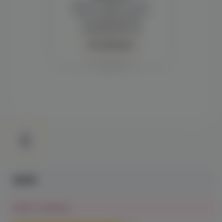
Демонстрация и заказ
требуют регистрации с
подтверждением
совершеннолетия
Авторизация
280₽
Нет в наличии