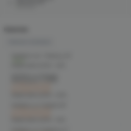
eGrip mini (0.5)
в наличии
Наличие
Наличие в магазинах
Челябинск, пр-т. Ленина д. 63
Есть
График работы:
10:00 - 21:00
Челябинск, ул. Богдана
Хмельницкого 17 (ЧМЗ)
C 10.08 после 16:00
при заказе сегодня
График работы:
10:00 - 22:00
Челябинск, ул. Гагарина 28
C 10.08 после 16:00
при заказе сегодня
График работы:
10:00 - 21:00
Челябинск, ул. Гагарина д. 9