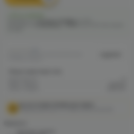
Есть в наличии
Самовывоз из
1 магазина
сегодня
до 21:00
Самовывоз из
12 магазинов
c
10.08
после 16:00 при заказе
сегодня
0
Joyetech
Артикул: VAPED80C04E74DF911EC0A8
009BB0027BB20
Общие характеристики
Объем бака мл
1.3
Марка / Бренд
Joyetech
Серия / Модель
eGrip mini
МЫ НЕ ОСУЩЕСТВЛЯЕМ ДОСТАВКУ!
Федеральный закон от 31 июля 2020 № 303-ФЗ
Варианты:
Картридж Joyetech