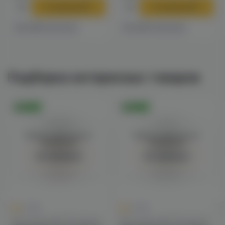
В корзину
В корзину
8 магазинах
11 магазинах
Есть в
Есть в
Подборка интересных товаров
Оригинал
Оригинал
Войдите для полного
Войдите для полного
просмотра
просмотра
Авторизация
Авторизация
0
0
0.0
0.0
Картриджи для POD-систем
Картриджи для POD-систем