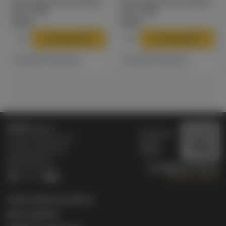
Картридж Rincoe Manto
Картридж Rincoe Manto
Nano (0.5)
Nano (0.8)
309 ₽
309 ₽
В корзину
В корзину
12 магазинах
4 магазинах
Есть в
Есть в
Бонусная
Специализированный
карта
магазин электронных
Wallet
сигарет и кальянов
VAPE.MARKET®
Мы в соц.сетях:
8 (800) 101 55 74
Заказать звонок
Telegram
VK
ЭЛЕКТРОННЫЕ СИГАРЕТЫ
БАКИ & ДРИПКИ