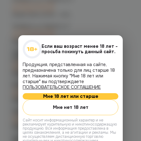
C 10.08 после 16:00
при заказе сегодня
График работы:
10:00 - 21:00
Челябинск, ул. Кирова д. 6
C 10.08 после 16:00
при заказе сегодня
График работы:
10:00 - 21:00
Если ваш возраст менее 18 лет -
просьба покинуть данный сайт.
Челябинск, пр-т. Комсомольский
д.24
C 10.08 после 16:00
Продукция, представленная на сайте,
при заказе сегодня
предназначена только для лиц старше 18
График работы:
10:00 - 21:00
лет. Нажимая кнопку "Мне 18 лет или
старше" вы подтверждаете
Копейск, пр. Победы 7
ПОЛЬЗОВАТЕЛЬСКОЕ СОГЛАШЕНИЕ
C 10.08 после 16:00
при заказе сегодня
Мне 18 лет или старше
График работы:
10:00 - 21:00
Мне нет 18 лет
Челябинск, ул. Марченко д. 23
C 10.08 после 16:00
Cайт носит информационный характер и не
при заказе сегодня
рекламирует курительную и никотиносодержащую
График работы:
10:00 - 21:00
продукцию. Вся информация предоставлена в
целях ознакомления, а не агитации и рекламы. Мы
не осуществляем дистанционную торговлю
Челябинск, ул. Молодогвардейцев
курительными и никотиносодержащими