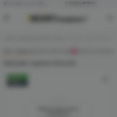
Челябинск и Копейск
8 (800) 101 55 74
Главная
/
Картриджи для POD-систем
/
Картридж Joyetech eGrip mini
Всё о товаре
Характеристики
Отзывы
Наличие в магазинах
0
Картридж Joyetech eGrip mini
Оригинал
Новинка
Войдите для полного
просмотра