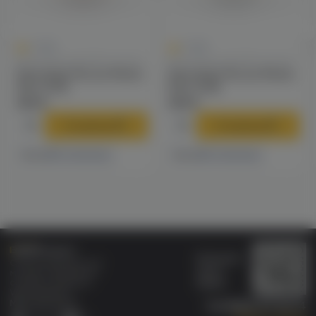
0
0
0.0
0.0
Картриджи для POD-систем
Картриджи для POD-систем
Картридж Rincoe Manto
Картридж Rincoe Manto
Nano (0.5)
Nano (0.8)
309 ₽
309 ₽
В корзину
В корзину
12 магазинах
4 магазинах
Есть в
Есть в
Бонусная
Специализированный
карта
магазин электронных
Wallet
сигарет и кальянов
VAPE.MARKET®
Мы в соц.сетях:
8 (800) 101 55 74