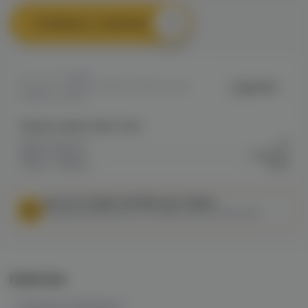
Сообщить о наличии
0
Joyetech
Артикул: VAPED7ED91EF4DF911EC0A80
09BB0027BB10
Общие характеристики
Объем бака мл
3.5
Марка / Бренд
Joyetech
Серия / Модель
Obliq
МЫ НЕ ОСУЩЕСТВЛЯЕМ ДОСТАВКУ!
Федеральный закон от 31 июля 2020 № 303-ФЗ
Наличие