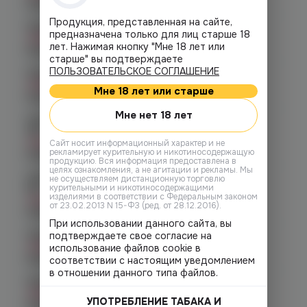
График работы:
10:00 - 21:00
Продукция, представленная на сайте,
Челябинск, пр-т. Ленина д. 63
предназначена только для лиц старше 18
Нет в наличии
лет. Нажимая кнопку "Мне 18 лет или
График работы:
10:00 - 21:00
старше" вы подтверждаете
ПОЛЬЗОВАТЕЛЬСКОЕ СОГЛАШЕНИЕ
Челябинск, ул. Марченко д. 23
Нет в наличии
Мне 18 лет или старше
График работы:
10:00 - 21:00
Мне нет 18 лет
Челябинск, ул. Молодогвардейцев
48
Нет в наличии
Cайт носит информационный характер и не
рекламирует курительную и никотиносодержащую
График работы:
10:00 - 22:00
продукцию. Вся информация предоставлена в
целях ознакомления, а не агитации и рекламы. Мы
Челябинск, ул. Молодогвардейцев д.
не осуществляем дистанционную торговлю
курительными и никотиносодержащими
66
изделиями в соответствии с Федеральным законом
Нет в наличии
от 23.02.2013 N 15-ФЗ (ред. от 28.12.2016).
График работы:
10:00 - 21:00
При использовании данного сайта, вы
подтверждаете свое согласие на
Челябинск, пр. Родионова 6 (Ньютон)
Нет в наличии
использование файлов cookie в
График работы:
10:00 - 23:00
соответствии с настоящим уведомлением
в отношении данного типа файлов.
Челябинск, ул. Чичерина 22/5
Нет в наличии
УПОТРЕБЛЕНИЕ ТАБАКА И
График работы:
10:00 - 21:00