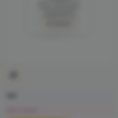
Демонстрация и заказ
требуют регистрации с
подтверждением
совершеннолетия
Авторизация
59₽
Нет в наличии