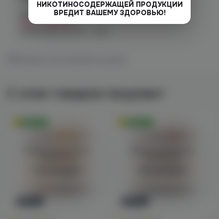
НИКОТИНОСОДЕРЖАЩЕЙ ПРОДУКЦИИ
ВРЕДИТ ВАШЕМУ ЗДОРОВЬЮ!
Челябинск, Чичерина, 5
Нет в наличии
График работы:
10:00 - 21:00
Показать все магазины на карте
С этим товаром покупают
Оригинал
Оригинал
Войдите для полного
Войдите для полного
просмотра
просмотра
Авторизация
Авторизация
Новинка
Новинка