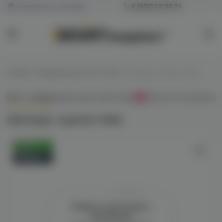
Челябинск и Копейск
8 (800) 101 55 74
Главная
/
Картриджи для POD-систем
/
Картридж Joyetech Obliq
Всё о товаре
Характеристики
Отзывы
Наличие в магазинах
0
Картридж Joyetech Obliq
Оригинал
Новинка
Войдите для полного
просмотра