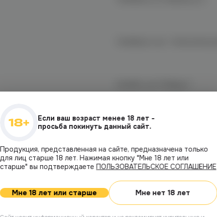
Челябинск, пр-т. Комсомольс
Копейск, пр. Победы 7
Если ваш возраст менее 18 лет -
просьба покинуть данный сайт.
Челябинск, пр-т. Ленина д. 63
Продукция, представленная на сайте, предназначена только
для лиц старше 18 лет. Нажимая кнопку "Мне 18 лет или
старше" вы подтверждаете
ПОЛЬЗОВАТЕЛЬСКОЕ СОГЛАШЕНИЕ
Челябинск, ул. Марченко д. 2
Мне 18 лет или старше
Мне нет 18 лет
Челябинск, ул. Молодогвард