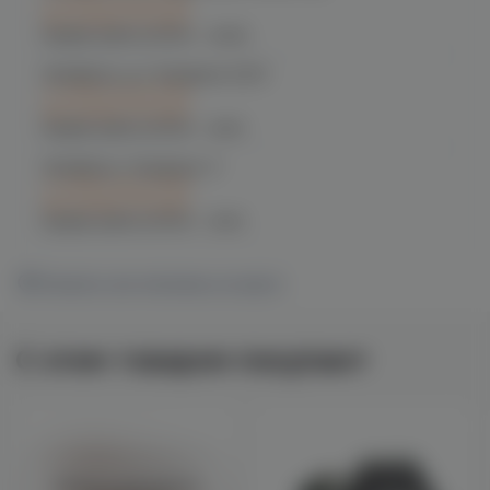
при заказе сегодня
График работы:
10:00 - 23:00
Челябинск, ул. Чичерина 22/5
C 12.08 после 16:00
при заказе сегодня
График работы:
10:00 - 21:00
Челябинск, Чичерина, 5
C 12.08 после 16:00
при заказе сегодня
График работы:
10:00 - 21:00
Показать все магазины на карте
С этим товаром покупают
Войдите для полного