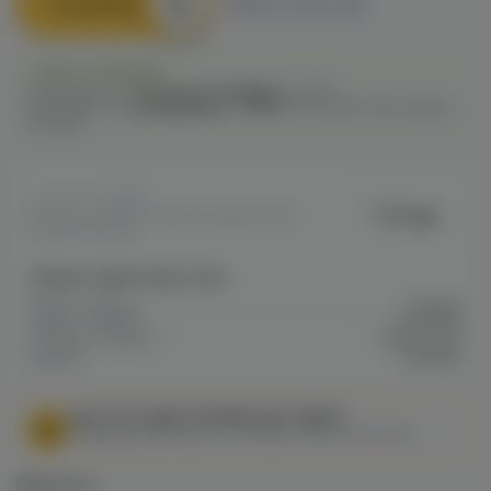
В корзину
Быстрый заказ
Есть в наличии
Самовывоз из
1 магазина
сегодня
до 21:00
Самовывоз из
12 магазинов
c
12.08
после 16:00 при заказе
сегодня
0
Tortuga
Артикул: VAPEA7F7F085F1AB11EE0A80
0E7D0010DE6E
Общие характеристики
Марка / Бренд
Tortuga
Серия / Модель
Монблан
Колпаки / Сетки /
Колпак для
Кадило
кальяна
МЫ НЕ ОСУЩЕСТВЛЯЕМ ДОСТАВКУ!
Федеральный закон от 31 июля 2020 № 303-ФЗ
Варианты: