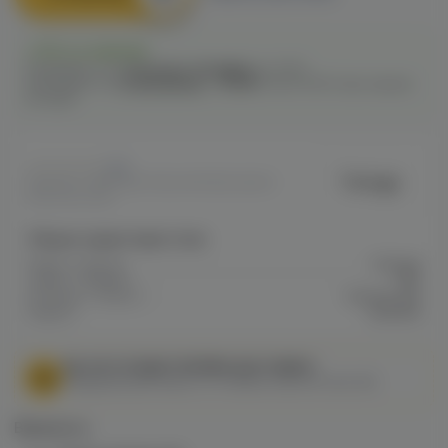
Есть в наличии
Самовывоз из
1 магазина
сегодня
до 21:00
Самовывоз из
12 магазинов
c
10.08
после 16:00 при заказе
сегодня
0
Tortuga
Артикул: VAPE1B1E716D34FE11EE0A800
155002CFC8F
Общие характеристики
Марка / Бренд
Tortuga
Серия / Модель
Vito
Колпаки / Сетки /
Колпак для
Кадило
кальяна
МЫ НЕ ОСУЩЕСТВЛЯЕМ ДОСТАВКУ!
Федеральный закон от 31 июля 2020 № 303-ФЗ
Варианты: