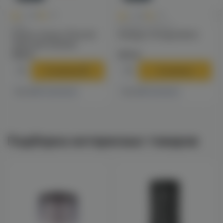
0
0
0.0
+40
0.0
+49
Чаши
Калауды / Фольга
Solaris Classic Phunnel
Калауд Tortuga (dino)
чаша для кальяна
790 ₽
970 ₽
В корзину
В корзину
4 магазинах
1 магазине
Есть в
Есть в
Подборка интересных товаров