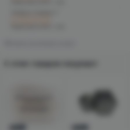
График работы:
10:00 - 21:00
Челябинск, Чичерина, 5
C 10.08 после 16:00
при заказе сегодня
График работы:
10:00 - 21:00
Показать все магазины на карте
С этим товаром покупают
Войдите для полного
просмотра
Авторизация
Новинка
Новинка