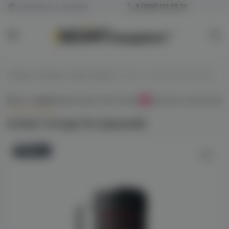
Челябинск и Копейск
8 (800) 101 55 74
Главная
/
Колпаки / Сетки / Кадило
/
Колпак Tortuga Vito (красный)
Всё о товаре
Характеристики
Отзывы
Наличие в магазинах
0
Колпак Tortuga Vito (красный)
Новинка