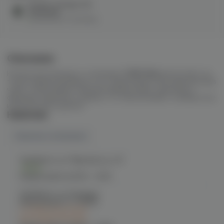
Колпак Tortuga Vito
(зелёный)
в наличии в
1 магазине
Описание
Колпак для кальяна от компании
TORTUGA
впечатляет не
только ярким дизайном, но и гарантирует быстрый прогрев
чаши, а благодаря съемной крышке может выполнять
функцию защитного экрана, что обеспечивает комфортное
и безопасное курение.
Наличие
Наличие в магазинах
Челябинск, ул. Марченко д. 23
Есть
График работы:
10:00 - 21:00
Челябинск, ул. Богдана
Хмельницкого 17 (ЧМЗ)
C 10.08 после 16:00
при заказе сегодня