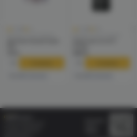
0
0
0.0
+9
0.0
+80
Колпаки / Сетки / Кадило
Колпаки / Сетки / Кадило
Дополнительный экран
Защитная сетка D-
ESS
Fender
170 ₽
1590 ₽
В корзину
В корзину
2 магазинах
3 магазинах
Есть в
Есть в
Бонусная
Специализированный
карта
магазин электронных
Wallet
сигарет и кальянов
VAPE.MARKET®