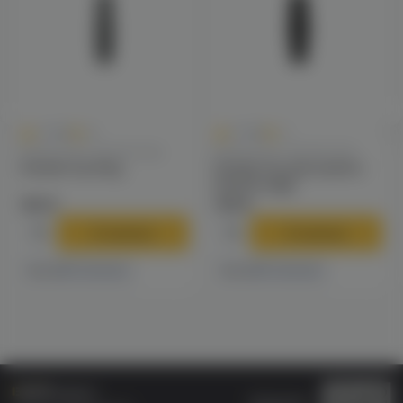
0
0
0.0
+8
0.0
+7
Мундштуки / Коннекторы
Мундштуки / Коннекторы
Коннектор Amy
Коннектор для шланга
Avante kage
160 ₽
149 ₽
В корзину
В корзину
1 магазине
1 магазине
Есть в
Есть в
Бонусная