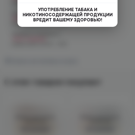
График работы:
10:00 - 23:00
УПОТРЕБЛЕНИЕ ТАБАКА И
Челябинск, ул. Чичерина 22/5
НИКОТИНОСОДЕРЖАЩЕЙ ПРОДУКЦИИ
Нет в наличии
ВРЕДИТ ВАШЕМУ ЗДОРОВЬЮ!
График работы:
10:00 - 21:00
Челябинск, Чичерина, 5
Нет в наличии
График работы:
10:00 - 21:00
Показать все магазины на карте
С этим товаром покупают
Войдите для полного
Войдите для полного
просмотра
просмотра
Авторизация
Авторизация