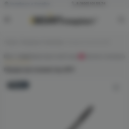
Челябинск и Копейск
8 (800) 101 55 74
Главная
/
Мундштуки / Коннекторы
/
Мундштук+коннектор AMY
Всё о товаре
Характеристики
Отзывы
Наличие в магазинах
0
Мундштук+коннектор AMY
Новинка