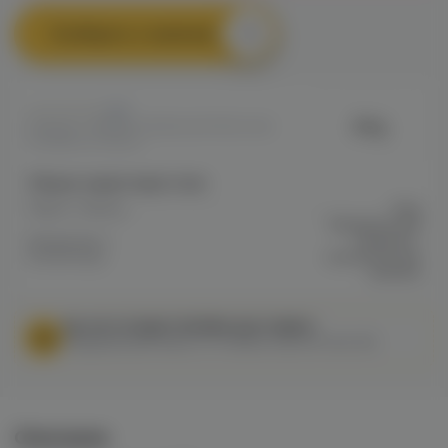
Сообщить о наличии
0
Amy
Артикул: VAPEDD33E85A4DF911EC0A8
009BB0027BD62
Общие характеристики
Марка / Бренд
Amy
Мундштук для
Мундштуки /
кальяна +
Коннекторы
коннектор для
кальяна
МЫ НЕ ОСУЩЕСТВЛЯЕМ ДОСТАВКУ!
Федеральный закон от 31 июля 2020 № 303-ФЗ
Описание