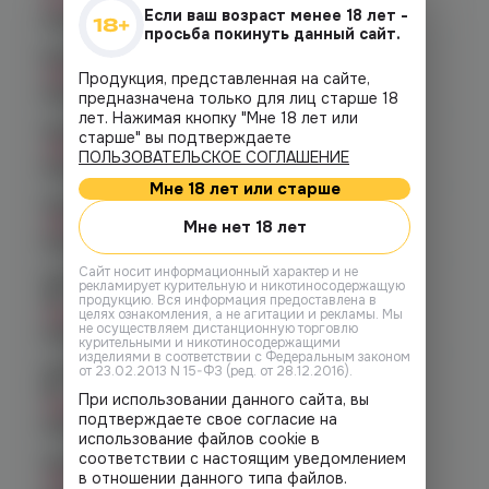
Нет в наличии
Если ваш возраст менее 18 лет -
График работы:
10:00 - 21:00
просьба покинуть данный сайт.
Копейск, пр. Победы 7
Нет в наличии
Продукция, представленная на сайте,
График работы:
10:00 - 21:00
предназначена только для лиц старше 18
лет. Нажимая кнопку "Мне 18 лет или
Челябинск, пр-т. Ленина д. 63
старше" вы подтверждаете
Нет в наличии
ПОЛЬЗОВАТЕЛЬСКОЕ СОГЛАШЕНИЕ
График работы:
10:00 - 21:00
Мне 18 лет или старше
Челябинск, ул. Марченко д. 23
Нет в наличии
Мне нет 18 лет
График работы:
10:00 - 21:00
Cайт носит информационный характер и не
Челябинск, ул. Молодогвардейцев
рекламирует курительную и никотиносодержащую
48
продукцию. Вся информация предоставлена в
Нет в наличии
целях ознакомления, а не агитации и рекламы. Мы
не осуществляем дистанционную торговлю
График работы:
10:00 - 22:00
курительными и никотиносодержащими
изделиями в соответствии с Федеральным законом
Челябинск, ул. Молодогвардейцев д.
от 23.02.2013 N 15-ФЗ (ред. от 28.12.2016).
66
При использовании данного сайта, вы
Нет в наличии
подтверждаете свое согласие на
График работы:
10:00 - 21:00
использование файлов cookie в
соответствии с настоящим уведомлением
Челябинск, пр. Родионова 6 (Ньютон)
в отношении данного типа файлов.
Нет в наличии