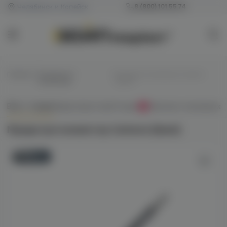
Челябинск и Копейск
8 (800) 101 55 74
Главная
/
Мундштуки /
/
Мундштук+коннектор Carbone
Коннекторы
(black)
Всё о товаре
Характеристики
Отзывы
Наличие в магазинах
0
Мундштук+коннектор Carbone (black)
Новинка