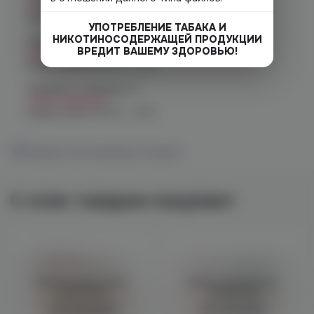
Нет в наличии
График работы:
10:00 - 23:00
УПОТРЕБЛЕНИЕ ТАБАКА И
НИКОТИНОСОДЕРЖАЩЕЙ ПРОДУКЦИИ
Челябинск, ул. Чичерина 22/5
ВРЕДИТ ВАШЕМУ ЗДОРОВЬЮ!
Нет в наличии
График работы:
10:00 - 21:00
Челябинск, Чичерина, 5
Нет в наличии
График работы:
10:00 - 21:00
Показать все магазины на карте
С этим товаром покупают
Войдите для полного
Войдите для полного
просмотра
просмотра
Авторизация
Авторизация