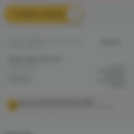
Сообщить о наличии
0
Carbone
Артикул: VAPEDD3DFBEC4DF911EC0A8
009BB0027BD67
Общие характеристики
Марка / Бренд
Carbone
Мундштук для
Мундштуки /
кальяна +
Коннекторы
коннектор для
кальяна
МЫ НЕ ОСУЩЕСТВЛЯЕМ ДОСТАВКУ!
Федеральный закон от 31 июля 2020 № 303-ФЗ