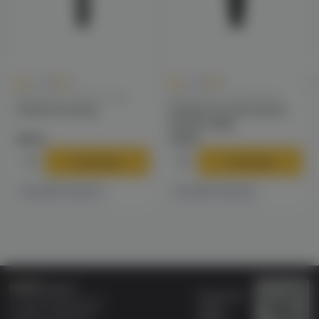
0
0
0.0
+8
0.0
+7
Мундштуки / Коннекторы
Мундштуки / Коннекторы
Коннектор Amy
Коннектор для шланга
Avante kage
160 ₽
149 ₽
В корзину
В корзину
1 магазине
1 магазине
Есть в
Есть в
Бонусная
Специализированный
карта
магазин электронных