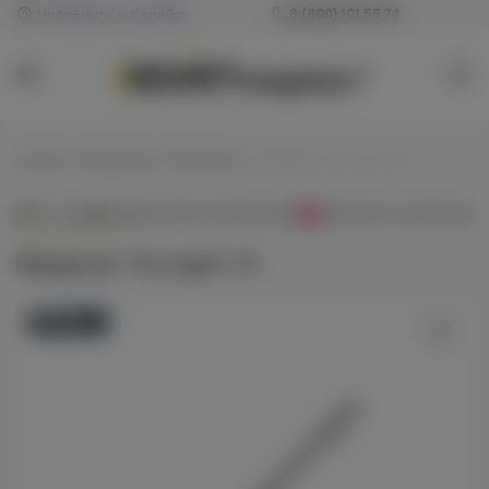
Челябинск и Копейск
8 (800) 101 55 74
Главная
/
Мундштуки / Коннекторы
/
Мундштук “На грани” H1
Всё о товаре
Характеристики
Отзывы
Наличие в магазинах
0
Мундштук “На грани” H1
Новинка