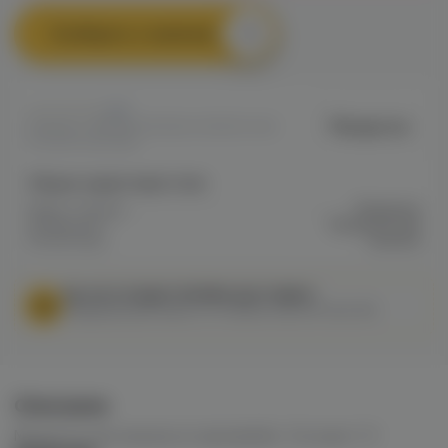
Сообщить о наличии
0
Мундштук
Артикул: VAPE3990DEBAC08611EC0A8
00CB0001A638B
Общие характеристики
Марка / Бренд
Мундштук
Мундштуки /
Мундштук для
Коннекторы
кальяна
МЫ НЕ ОСУЩЕСТВЛЯЕМ ДОСТАВКУ!
Федеральный закон от 31 июля 2020 № 303-ФЗ
Описание
Мундштук для кальяна из нержавейки “На грани” H1