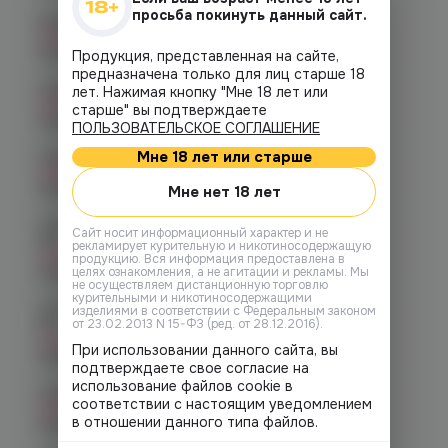
просьба покинуть данный сайт.
Копейск, пр. Победы 7
Нет в наличии
График работы:
10:00 - 21:00
Продукция, представленная на сайте,
предназначена только для лиц старше 18
Челябинск, пр-т. Ленина д. 63
лет. Нажимая кнопку "Мне 18 лет или
Нет в наличии
старше" вы подтверждаете
График работы:
10:00 - 21:00
ПОЛЬЗОВАТЕЛЬСКОЕ СОГЛАШЕНИЕ
Мне 18 лет или старше
Челябинск, ул. Марченко д. 23
Нет в наличии
График работы:
10:00 - 21:00
Мне нет 18 лет
Челябинск, ул. Молодогвардейцев
Cайт носит информационный характер и не
48
рекламирует курительную и никотиносодержащую
Нет в наличии
продукцию. Вся информация предоставлена в
целях ознакомления, а не агитации и рекламы. Мы
График работы:
10:00 - 22:00
не осуществляем дистанционную торговлю
курительными и никотиносодержащими
Челябинск, ул. Молодогвардейцев д.
изделиями в соответствии с Федеральным законом
66
от 23.02.2013 N 15-ФЗ (ред. от 28.12.2016).
Нет в наличии
При использовании данного сайта, вы
График работы:
10:00 - 21:00
подтверждаете свое согласие на
использование файлов cookie в
Челябинск, пр. Родионова 6 (Ньютон)
соответствии с настоящим уведомлением
Нет в наличии
в отношении данного типа файлов.
График работы:
10:00 - 23:00