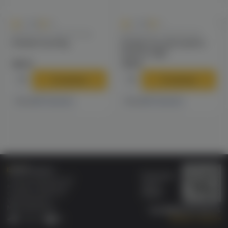
0
0
0.0
+8
0.0
+7
Мундштуки / Коннекторы
Мундштуки / Коннекторы
Коннектор Amy
Коннектор для шланга
Avante kage
160 ₽
149 ₽
В корзину
В корзину
1 магазине
1 магазине
Есть в
Есть в
Бонусная
Специализированный
карта
магазин электронных
Wallet
сигарет и кальянов
VAPE.MARKET®
Мы в соц.сетях:
8 (800) 101 55 74
Заказать звонок
Telegram
VK