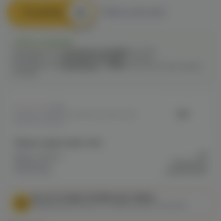
В корзину
Быстрый заказ
Есть в наличии
Самовывоз из
7 магазинов
сегодня
до 21:00
Самовывоз из
1 магазина
сегодня
до 22:00
Самовывоз из
5 магазинов
c
12.08
после 16:00 при заказе
сегодня
0
VM
Артикул: VAPE22EF3869350011EE0A80
0B7F002E4D68
Общие характеристики
Марка / Бренд
VM
Мундштуки /
Мундштуки
Коннекторы
одноразовые
МЫ НЕ ОСУЩЕСТВЛЯЕМ ДОСТАВКУ!
Федеральный закон от 31 июля 2020 № 303-ФЗ