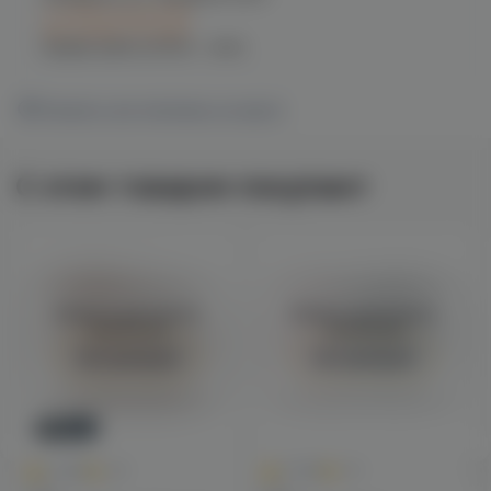
C 12.08 после 16:00
при заказе сегодня
График работы:
10:00 - 21:00
Показать все магазины на карте
С этим товаром покупают
Войдите для полного
Войдите для полного
просмотра
просмотра
Авторизация
Авторизация
Новинка
0
0
0.0
+40
0.0
+75