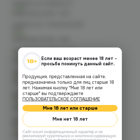
Челябинск, ул. Гагарина д. 9
Есть
График работы:
10:00 - 21:00
Челябинск, пр-т. Комсомольский
д.24
Есть
График работы:
10:00 - 21:00
Челябинск, пр-т. Ленина д. 63
Есть
Если ваш возраст менее 18 лет -
График работы:
10:00 - 21:00
просьба покинуть данный сайт.
Челябинск, ул. Марченко д. 23
Продукция, представленная на сайте,
Есть
График работы:
предназначена только для лиц старше 18
10:00 - 21:00
лет. Нажимая кнопку "Мне 18 лет или
Челябинск, ул. Молодогвардейцев
старше" вы подтверждаете
48
ПОЛЬЗОВАТЕЛЬСКОЕ СОГЛАШЕНИЕ
Есть
Мне 18 лет или старше
График работы:
10:00 - 22:00
Мне нет 18 лет
Челябинск, ул. Молодогвардейцев д.
66
Есть
Cайт носит информационный характер и не
График работы:
10:00 - 21:00
рекламирует курительную и никотиносодержащую