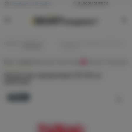
Челябинск и Копейск
8 (800) 101 55 74
Главная
/
Мундштуки /
/
Мундштуки одноразовые VM 100 шт
Коннекторы
(красные)
Всё о товаре
Характеристики
Отзывы
Наличие в магазинах
0
Мундштуки одноразовые VM 100 шт
(красные)
Новинка