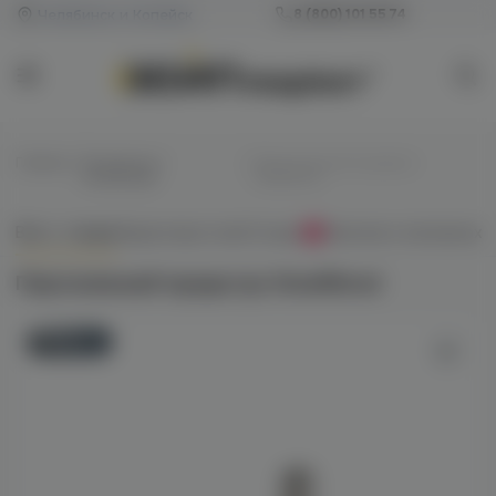
Челябинск и Копейск
8 (800) 101 55 74
Главная
/
Мундштуки /
/
Персональный мундштук
Коннекторы
SteelWood
Всё о товаре
Характеристики
Отзывы
Наличие в магазинах
0
Персональный мундштук SteelWood
Новинка