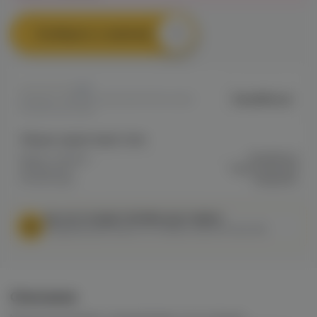
Сообщить о наличии
0
SteelWood
Артикул: VAPE823A3E14E87E11EC0A80
022D00034C9B
Общие характеристики
Марка / Бренд
SteelWood
Мундштуки /
Персональный
Коннекторы
мундштук
МЫ НЕ ОСУЩЕСТВЛЯЕМ ДОСТАВКУ!
Федеральный закон от 31 июля 2020 № 303-ФЗ
Описание