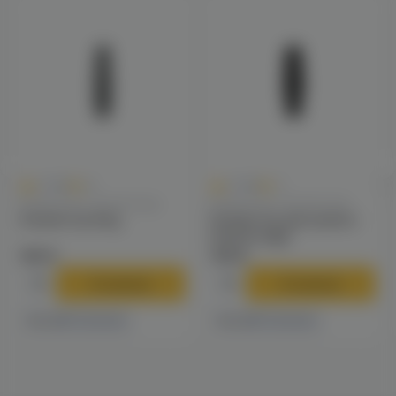
0
0
0.0
+8
0.0
+7
Мундштуки / Коннекторы
Мундштуки / Коннекторы
Коннектор Amy
Коннектор для шланга
Avante kage
160 ₽
149 ₽
В корзину
В корзину
1 магазине
1 магазине
Есть в
Есть в