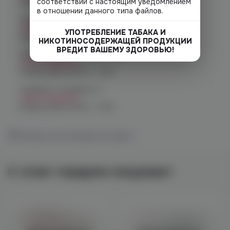
соответствии с настоящим уведомлением
График работы:
10:00 - 21:00
в отношении данного типа файлов.
Челябинск, пр. Родионова 6 (Ньютон)
Нет в наличии
УПОТРЕБЛЕНИЕ ТАБАКА И
График работы:
10:00 - 23:00
НИКОТИНОСОДЕРЖАЩЕЙ ПРОДУКЦИИ
ВРЕДИТ ВАШЕМУ ЗДОРОВЬЮ!
Челябинск, ул. Чичерина 22/5
Нет в наличии
График работы:
10:00 - 21:00
Челябинск, Чичерина, 5
Нет в наличии
График работы:
10:00 - 21:00
Показать все магазины на карте
С этим товаром покупают