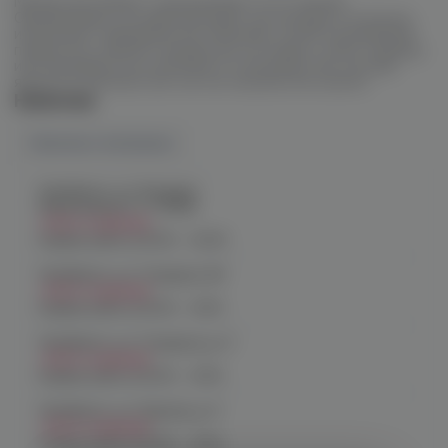
Мундштуки бывают одноразовые и постоянные.
Одноразовые, которые выглядят как насадки и колпачки,
используют заведения или компании, путем насаживания
поверх постоянного мундштука, который, в свою очередь,
изготавливается из металла и, в большинстве случаев,
является комплектной частью кальяна или шланга.
Наличие
Наличие в магазинах
Челябинск, ул. Богдана
Хмельницкого 17 (ЧМЗ)
Нет в наличии
График работы:
10:00 - 22:00
Челябинск, ул. Гагарина 28
Нет в наличии
График работы:
10:00 - 21:00
Челябинск, ул. Гагарина д. 9
Нет в наличии
График работы:
10:00 - 21:00
Челябинск, ул. Кирова д. 6
Нет в наличии
График работы:
10:00 - 21:00