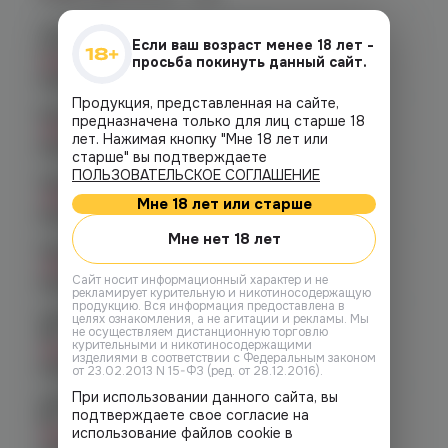
Челябинск, пр-т. Комсомольский
Если ваш возраст менее 18 лет -
д.24
просьба покинуть данный сайт.
Нет в наличии
График работы:
10:00 - 21:00
Продукция, представленная на сайте,
Копейск, пр. Победы 7
предназначена только для лиц старше 18
Нет в наличии
лет. Нажимая кнопку "Мне 18 лет или
График работы:
10:00 - 21:00
старше" вы подтверждаете
ПОЛЬЗОВАТЕЛЬСКОЕ СОГЛАШЕНИЕ
Челябинск, пр-т. Ленина д. 63
Нет в наличии
Мне 18 лет или старше
График работы:
10:00 - 21:00
Мне нет 18 лет
Челябинск, ул. Марченко д. 23
Нет в наличии
Cайт носит информационный характер и не
График работы:
10:00 - 21:00
рекламирует курительную и никотиносодержащую
продукцию. Вся информация предоставлена в
Челябинск, ул. Молодогвардейцев
целях ознакомления, а не агитации и рекламы. Мы
не осуществляем дистанционную торговлю
48
курительными и никотиносодержащими
Нет в наличии
изделиями в соответствии с Федеральным законом
График работы:
10:00 - 22:00
от 23.02.2013 N 15-ФЗ (ред. от 28.12.2016).
При использовании данного сайта, вы
Челябинск, ул. Молодогвардейцев д.
подтверждаете свое согласие на
66
использование файлов cookie в
Нет в наличии