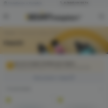
Челябинск и Копейск
8 (800) 101 55 74
Главная
/
Товар Марка / Бренд
/
Heechi
Heechi
МЫ НЕ ОСУЩЕСТВЛЯЕМ ДОСТАВКУ!
Федеральный закон от 31 июля 2020 № 303-ФЗ
Фильтровать товары
По умолчанию