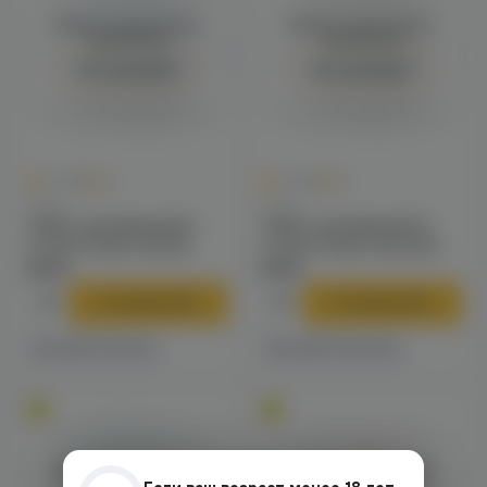
Войдите для полного
Войдите для полного
просмотра
просмотра
Авторизация
Авторизация
0
0
0.0
+11
0.0
+11
Стики
Стики
Табак нагреваемый в
Табак нагреваемый в
стиках Heechi (blue)
стиках Heechi (brown)
219 ₽
219 ₽
В корзину
В корзину
1 магазине
2 магазинах
Есть в
Есть в
Войдите для полного
Войдите для полного
просмотра
просмотра