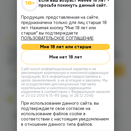
Если ваш возраст менее 18 лет -
просьба покинуть данный сайт.
Авторизация
Авторизация
Продукция, представленная на сайте,
предназначена только для лиц старше 18
лет. Нажимая кнопку "Мне 18 лет или
старше" вы подтверждаете
0
0
0.0
+11
0.0
+11
ПОЛЬЗОВАТЕЛЬСКОЕ СОГЛАШЕНИЕ
Стики
Стики
Мне 18 лет или старше
Табак нагреваемый в
Табак нагреваемый в
стиках Heechi (jade)
стиках Heechi (melony)
Мне нет 18 лет
219 ₽
219 ₽
Cайт носит информационный характер и не
В корзину
В корзину
рекламирует курительную и никотиносодержащую
продукцию. Вся информация предоставлена в
целях ознакомления, а не агитации и рекламы. Мы
2 магазинах
1 магазине
Есть в
Есть в
не осуществляем дистанционную торговлю
курительными и никотиносодержащими
изделиями в соответствии с Федеральным законом
от 23.02.2013 N 15-ФЗ (ред. от 28.12.2016).
При использовании данного сайта, вы
подтверждаете свое согласие на
использование файлов cookie в
Войдите для полного
Войдите для полного
соответствии с настоящим уведомлением
просмотра
просмотра
в отношении данного типа файлов.
Авторизация
Авторизация