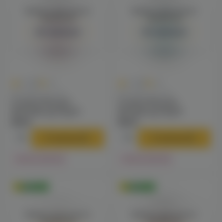
Войдите для полного
Войдите для полного
просмотра
просмотра
Авторизация
Авторизация
0
0
0.0
+41
0.0
+41
Для VAPE-систем
Для VAPE-систем
Custard Monster
Custard Monster
(blackberry) 3mg M
(blueberry) 3mg M
818 ₽
818 ₽
В корзину
В корзину
Нет в наличии
Нет в наличии
Оригинал
Оригинал
Войдите для полного
Войдите для полного
просмотра
просмотра