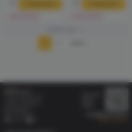
В корзину
В корзину
Нет в наличии
Нет в наличии
Показать еще
1
2
Далее
Бонусная
Специализированный
карта
магазин электронных
Wallet
сигарет и кальянов
VAPE.MARKET®
Мы в соц.сетях:
8 (800) 101 55 74
Заказать звонок
Telegram
VK