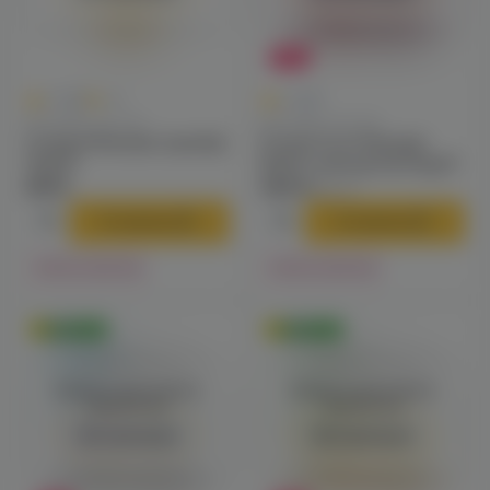
-38%
0
0
0.0
+41
0.0
Для VAPE-систем
Для VAPE-систем
Custard Monster (vanilla)
Frozen Fruit Monster
3mg M
(black cherry/ice) 3mg M
818 ₽
490 ₽
790 ₽
В корзину
В корзину
Нет в наличии
Нет в наличии
Оригинал
Оригинал
Войдите для полного
Войдите для полного
просмотра
просмотра
Авторизация
Авторизация