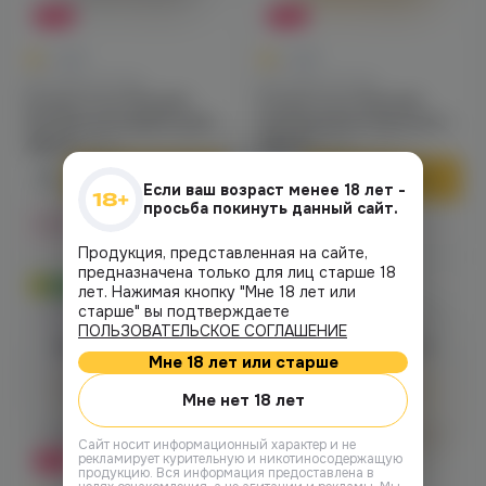
-38%
-38%
0
0
0.0
0.0
Для VAPE-систем
Для VAPE-систем
Frozen Fruit Monster
Frozen Fruit Monster
(blueberry/raspberry/lemon/ice)
(mango/peach/guava/ice)
3mg M
3mg M
490 ₽
490 ₽
790 ₽
790 ₽
В корзину
В корзину
Если ваш возраст менее 18 лет -
просьба покинуть данный сайт.
Нет в наличии
Нет в наличии
Продукция, представленная на сайте,
предназначена только для лиц старше 18
Оригинал
Оригинал
лет. Нажимая кнопку "Мне 18 лет или
старше" вы подтверждаете
ПОЛЬЗОВАТЕЛЬСКОЕ СОГЛАШЕНИЕ
Войдите для полного
Войдите для полного
Мне 18 лет или старше
просмотра
просмотра
Авторизация
Авторизация
Мне нет 18 лет
Cайт носит информационный характер и не
рекламирует курительную и никотиносодержащую
-38%
-38%
продукцию. Вся информация предоставлена в