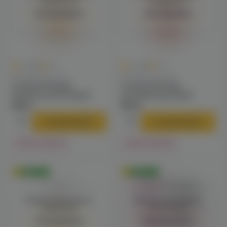
Авторизация
Авторизация
0
0
0.0
+41
0.0
+41
Для VAPE-систем
Для VAPE-систем
Custard Monster
Custard Monster
(butterscotch) 3mg M
(strawberry) 3mg M
818 ₽
818 ₽
В корзину
В корзину
Нет в наличии
Нет в наличии
Оригинал
Оригинал
Войдите для полного
Войдите для полного
просмотра
просмотра
Авторизация
Авторизация