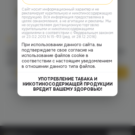
Cайт носит информационный характер и не
рекламирует курительную и никотиносодержащую
продукцию. Вся информация предоставлена в
целях ознакомления, а не агитации и рекламы. Мы
не осуществляем дистанционную торговлю
курительными и никотиносодержащими
изделиями в соответствии с Федеральным законом
от 23.02.2013 N 15-ФЗ (ред. от 28.12.2016).
0
0
0.0
+35
0.0
+35
При использовании данного сайта, вы
Щипцы
Щипцы
подтверждаете свое согласие на
Щипцы Mr.Brew Френдс
Щипцы Mr.Brew Френдс
использование файлов cookie в
(бежевый)
(черный)
соответствии с настоящим уведомлением
690 ₽
690 ₽
в отношении данного типа файлов.
В корзину
В корзину
УПОТРЕБЛЕНИЕ ТАБАКА И
НИКОТИНОСОДЕРЖАЩЕЙ ПРОДУКЦИИ
3 магазинах
3 магазинах
Есть в
Есть в
ВРЕДИТ ВАШЕМУ ЗДОРОВЬЮ!