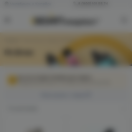
Челябинск и Копейск
8 (800) 101 55 74
Главная
/
Товар Марка / Бренд
/
Mr.Brew
Mr.Brew
МЫ НЕ ОСУЩЕСТВЛЯЕМ ДОСТАВКУ!
Федеральный закон от 31 июля 2020 № 303-ФЗ
Фильтровать товары
По умолчанию