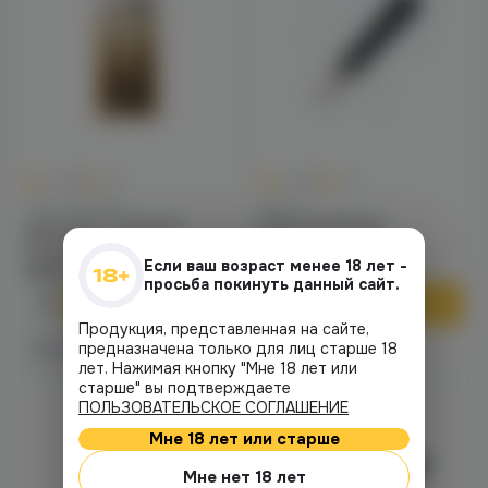
0
0
0.0
+30
0.0
+35
Разное hookah
Щипцы
Шпатель + лопатка
Щипцы Mr.Brew
Mr.brew
Если ваш возраст менее 18 лет -
590 ₽
690 ₽
просьба покинуть данный сайт.
В корзину
В корзину
Продукция, представленная на сайте,
предназначена только для лиц старше 18
2 магазинах
1 магазине
Есть в
Есть в
лет. Нажимая кнопку "Мне 18 лет или
старше" вы подтверждаете
ПОЛЬЗОВАТЕЛЬСКОЕ СОГЛАШЕНИЕ
Мне 18 лет или старше
Мне нет 18 лет