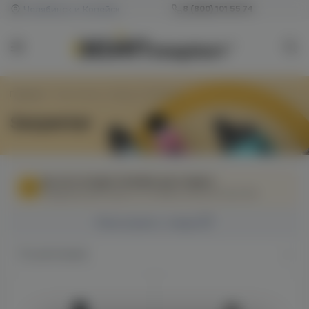
Челябинск и Копейск
8 (800) 101 55 74
Главная
/
Товар Марка / Бренд
/
Serpenter
Serpenter
МЫ НЕ ОСУЩЕСТВЛЯЕМ ДОСТАВКУ!
Федеральный закон от 31 июля 2020 № 303-ФЗ
Фильтровать товары
По умолчанию