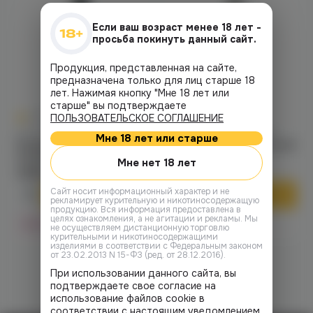
Если ваш возраст менее 18 лет -
просьба покинуть данный сайт.
Продукция, представленная на сайте,
предназначена только для лиц старше 18
лет. Нажимая кнопку "Мне 18 лет или
старше" вы подтверждаете
0
0
0.0
+75
0.0
+50
ПОЛЬЗОВАТЕЛЬСКОЕ СОГЛАШЕНИЕ
Мундштуки / Коннекторы
Мундштуки / Коннекторы
Мне 18 лет или старше
Мундштук персональный
Мундштук персональный
Serpenter
Serpenter (dark
Мне нет 18 лет
covenant)
1490 ₽
990 ₽
Cайт носит информационный характер и не
В корзину
В корзину
рекламирует курительную и никотиносодержащую
продукцию. Вся информация предоставлена в
целях ознакомления, а не агитации и рекламы. Мы
Нет в наличии
Нет в наличии
не осуществляем дистанционную торговлю
курительными и никотиносодержащими
изделиями в соответствии с Федеральным законом
от 23.02.2013 N 15-ФЗ (ред. от 28.12.2016).
При использовании данного сайта, вы
подтверждаете свое согласие на
использование файлов cookie в
соответствии с настоящим уведомлением