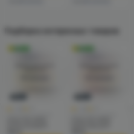
1 магазине
2 магазинах
Есть в
Есть в
Подборка интересных товаров
Оригинал
Оригинал
Войдите для полного
Войдите для полного
просмотра
просмотра
Авторизация
Авторизация
Новинка
Новинка
0
0
0.0
+80
0.0
+80
Одноразовые сигареты
Одноразовые сигареты
Inflave Slim 16000
Inflave Slim 16000
(апельсин/киви) M
(арбуз/персик) M
1590 ₽
1590 ₽