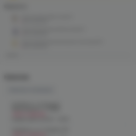
Варианты:
City Dazzling (айс кола) M
нет в наличии
City Dazzling (алоэ/виноград) M
нет в наличии
City Dazzling (ананас/мускатная дыня) M
нет в наличии
Наличие
Наличие в магазинах
Челябинск, ул. Богдана
Хмельницкого 17 (ЧМЗ)
Нет в наличии
График работы:
10:00 - 22:00
Челябинск, ул. Гагарина 28
Нет в наличии