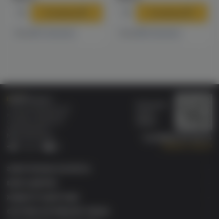
В корзину
В корзину
7 магазинах
8 магазинах
Есть в
Есть в
Бонусная
Специализированный
карта
магазин электронных
Wallet
сигарет и кальянов
VAPE.MARKET®
Мы в соц.сетях:
8 (800) 101 55 74
Заказать звонок
Telegram
VK
ЭЛЕКТРОННЫЕ СИГАРЕТЫ
БАКИ & ДРИПКИ
ЖИДКОСТИ ДЛЯ ЭСДН
СИСТЕМЫ НАГРЕВАНИЯ ТАБАКА