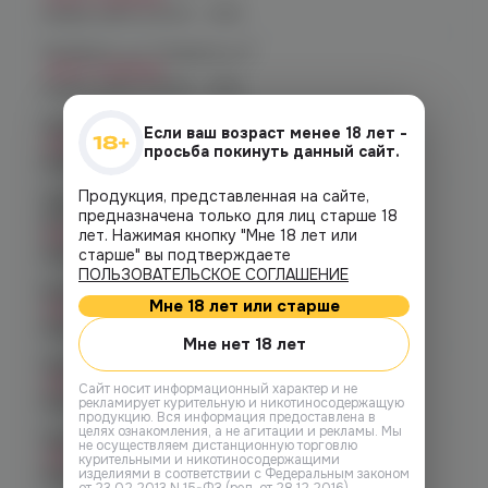
График работы:
10:00 - 21:00
Челябинск, ул. Гагарина д. 9
Нет в наличии
График работы:
10:00 - 21:00
Челябинск, ул. Кирова д. 6
Если ваш возраст менее 18 лет -
Нет в наличии
просьба покинуть данный сайт.
График работы:
10:00 - 21:00
Продукция, представленная на сайте,
Челябинск, пр-т. Комсомольский
предназначена только для лиц старше 18
д.24
лет. Нажимая кнопку "Мне 18 лет или
Нет в наличии
График работы:
10:00 - 21:00
старше" вы подтверждаете
ПОЛЬЗОВАТЕЛЬСКОЕ СОГЛАШЕНИЕ
Копейск, пр. Победы 7
Мне 18 лет или старше
Нет в наличии
График работы:
10:00 - 21:00
Мне нет 18 лет
Челябинск, пр-т. Ленина д. 63
Нет в наличии
Cайт носит информационный характер и не
График работы:
10:00 - 21:00
рекламирует курительную и никотиносодержащую
продукцию. Вся информация предоставлена в
целях ознакомления, а не агитации и рекламы. Мы
Челябинск, ул. Марченко д. 23
не осуществляем дистанционную торговлю
Нет в наличии
курительными и никотиносодержащими
изделиями в соответствии с Федеральным законом
График работы:
10:00 - 21:00
от 23.02.2013 N 15-ФЗ (ред. от 28.12.2016).