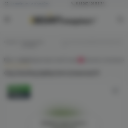
Челябинск и Копейск
8 (800) 101 55 74
Главная
/
Одноразовые
/
City Dazzling (арбуз/мята/жвачка)
сигареты
M
Всё о товаре
Характеристики
Отзывы
Наличие в магазинах
0
City Dazzling (арбуз/мята/жвачка) M
Оригинал
Новинка
Войдите для полного