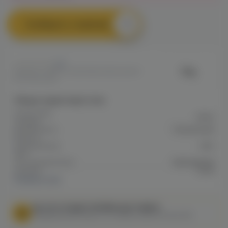
Сообщить о наличии
0
City
Артикул: VAPE11739DF5B1D311ED0A8011
6F000E4FDB
Общие характеристики
Количество
5000
затяжек
Аккумулятор
Встроенный
Емкость
аккумулятора
600
mAh
Тип аккумулятора
Заряжаемый
Затяжка
Тугая
Показать все
МЫ НЕ ОСУЩЕСТВЛЯЕМ ДОСТАВКУ!
Федеральный закон от 31 июля 2020 № 303-ФЗ