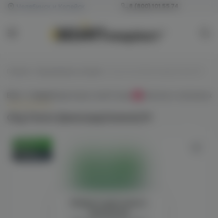
Челябинск и Копейск
8 (800) 101 55 74
Главная
/
Одноразовые сигареты
/
City Future (виноград/помело) M
Всё о товаре
Характеристики
Отзывы
Наличие в магазинах
0
City Future (виноград/помело) M
Оригинал
Новинка
Войдите для полного
просмотра