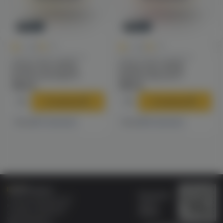
Новинка
Новинка
0
0
0.0
+80
0.0
+80
Одноразовые сигареты
Одноразовые сигареты
Inflave Slim 16000
Inflave Slim 16000
(апельсин/киви) M
(арбуз/персик) M
1590 ₽
1590 ₽
В корзину
В корзину
7 магазинах
6 магазинах
Есть в
Есть в
Бонусная
Специализированный
карта
магазин электронных
Wallet
сигарет и кальянов
VAPE.MARKET®