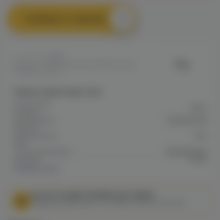
Сообщить о наличии
0
City
Артикул: VAPE78E39F0921F611ED0A80
028D002CC183
Общие характеристики
Количество
7000
затяжек
Аккумулятор
Встроенный
Емкость
аккумулятора
700
mAh
Тип аккумулятора
Заряжаемый
Затяжка
Тугая
Показать все
МЫ НЕ ОСУЩЕСТВЛЯЕМ ДОСТАВКУ!
Федеральный закон от 31 июля 2020 № 303-ФЗ