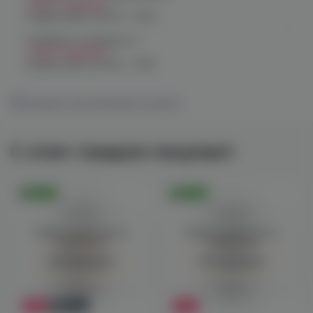
Нет в наличии
График работы:
10:00 - 21:00
Челябинск, Чичерина, 5
Нет в наличии
График работы:
10:00 - 21:00
Показать все магазины на карте
С этим товаром покупают
Оригинал
Оригинал
Войдите для полного
Войдите для полного
просмотра
просмотра
Авторизация
Авторизация
-36%
Новинка
-47%