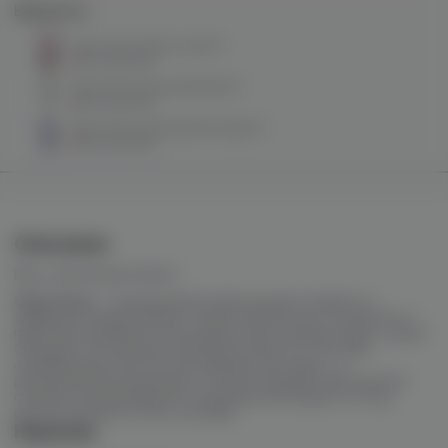
Варианты:
City Future (айс кола) M
нет в наличии
City Future (алое/арбуз) M
нет в наличии
City Future (алоэ/виноград) M
нет в наличии
Описание
Вкус: виноград/помело
City Future
– одноразовая электронная сигарета с
зарядкой, представляет собой компактное устройство с
приятным дизайном, благодаря чему хорошо лежит в руке.
Обладает встроенным аккумулятором на 700 mAh,
современным портом для зарядки usb type-c и
регулировкой воздушного потока. Каждая электронная
сигарета заправлена 16 мл фирменной жидкости City,
рассчитанная на 7000 затяжек.
Наличие