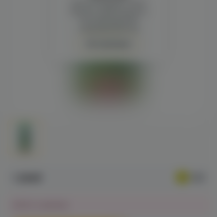
Демонстрация и заказ
требуют регистрации с
подтверждением
совершеннолетия
Авторизация
1 290₽
Нет в наличии