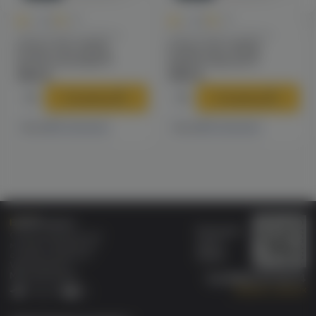
0
0
0.0
+80
0.0
+80
Одноразовые сигареты
Одноразовые сигареты
Inflave Slim 16000
Inflave Slim 16000
(апельсин/киви) M
(арбуз/персик) M
1590 ₽
1590 ₽
В корзину
В корзину
6 магазинах
6 магазинах
Есть в
Есть в
Бонусная
Специализированный
карта
магазин электронных
Wallet
сигарет и кальянов
VAPE.MARKET®
Мы в соц.сетях:
8 (800) 101 55 74
Заказать звонок
Telegram
VK