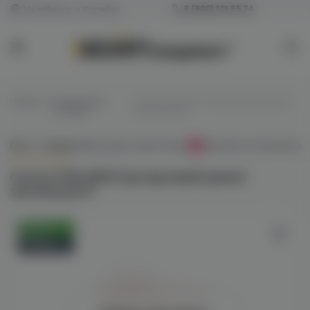
Челябинск и Копейск
8 (800) 101 55 74
Главная
/
Одноразовые
/
Corvus POD 6500 (цитрусовый джем/
сигареты
земляника) M
Всё о товаре
Характеристики
Отзывы
Наличие в магазинах
0
Corvus POD 6500 (цитрусовый джем/
земляника) M
Оригинал
Новинка