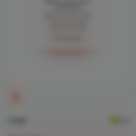
Войдите для полного
просмотра
Демонстрация и заказ
требуют регистрации с
подтверждением
совершеннолетия
Авторизация
1 390₽