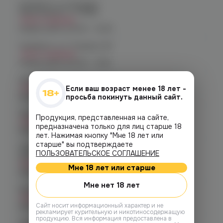
Челябинск, ул. Богдана
Хмельницкого 17 (ЧМЗ)
Нет в наличии
График работы:
10:00 - 22:00
Челябинск, ул. Гагарина 28
Нет в наличии
График работы:
10:00 - 21:00
Челябинск, ул. Гагарина д. 9
Нет в наличии
Если ваш возраст менее 18 лет -
График работы:
10:00 - 21:00
просьба покинуть данный сайт.
Челябинск, ул. Кирова д. 6
Продукция, представленная на сайте,
Нет в наличии
предназначена только для лиц старше 18
График работы:
10:00 - 21:00
лет. Нажимая кнопку "Мне 18 лет или
старше" вы подтверждаете
Челябинск, пр-т. Комсомольский
ПОЛЬЗОВАТЕЛЬСКОЕ СОГЛАШЕНИЕ
д.24
Нет в наличии
Мне 18 лет или старше
График работы:
10:00 - 21:00
Мне нет 18 лет
Копейск, пр. Победы 7
Нет в наличии
График работы:
Cайт носит информационный характер и не
10:00 - 21:00
рекламирует курительную и никотиносодержащую
продукцию. Вся информация предоставлена в