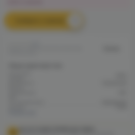
Нет в наличии
Сообщить о наличии
0
Corvus
Артикул: VAPE3F1CB4641CA211EE0A80
01D800082919
Общие характеристики
Количество
6500
затяжек
Аккумулятор
Встроенный
Емкость
аккумулятора
650
mAh
Тип аккумулятора
Заряжаемый
Затяжка
Тугая
Показать все
МЫ НЕ ОСУЩЕСТВЛЯЕМ ДОСТАВКУ!
Федеральный закон от 31 июля 2020 № 303-ФЗ