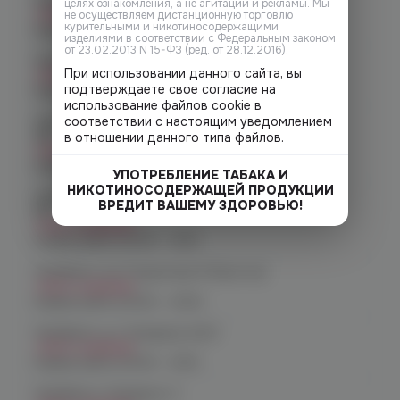
Челябинск, пр-т. Ленина д. 63
целях ознакомления, а не агитации и рекламы. Мы
Нет в наличии
не осуществляем дистанционную торговлю
курительными и никотиносодержащими
График работы:
10:00 - 21:00
изделиями в соответствии с Федеральным законом
от 23.02.2013 N 15-ФЗ (ред. от 28.12.2016).
Челябинск, ул. Марченко д. 23
При использовании данного сайта, вы
Нет в наличии
подтверждаете свое согласие на
График работы:
10:00 - 21:00
использование файлов cookie в
соответствии с настоящим уведомлением
Челябинск, ул. Молодогвардейцев
48
в отношении данного типа файлов.
Нет в наличии
График работы:
10:00 - 22:00
УПОТРЕБЛЕНИЕ ТАБАКА И
НИКОТИНОСОДЕРЖАЩЕЙ ПРОДУКЦИИ
Челябинск, ул. Молодогвардейцев д.
ВРЕДИТ ВАШЕМУ ЗДОРОВЬЮ!
66
Нет в наличии
График работы:
10:00 - 21:00
Челябинск, пр. Родионова 6 (Ньютон)
Нет в наличии
График работы:
10:00 - 23:00
Челябинск, ул. Чичерина 22/5
Нет в наличии
График работы:
10:00 - 21:00
Челябинск, Чичерина, 5