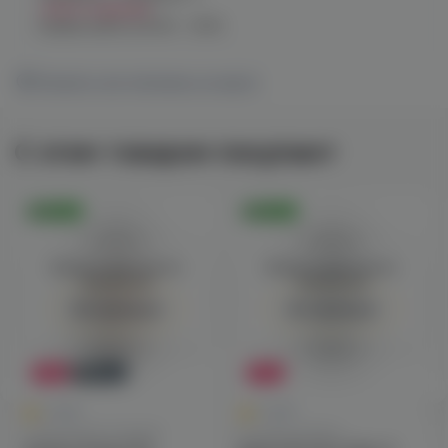
Нет в наличии
График работы:
10:00 - 21:00
Показать все магазины на карте
С этим товаром покупают
Оригинал
Оригинал
Войдите для полного
Войдите для полного
просмотра
просмотра
Авторизация
Авторизация
-36%
Новинка
-47%
0
0
0.0
0.0
С кальянной затяжкой
Готовые наборы