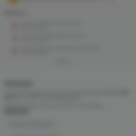
Варианты:
Corvus POD 6500 (root beer) M
нет в наличии
Corvus POD 6500 (арбуз/лед) M
нет в наличии
Corvus POD 6500 (бразильская ягода) M
нет в наличии
Описание
Стильная одноразовая электронная сигарета
Corvus POD
6500
не оставит вас равнодушным.
Одноразки рассчитана до 6500 тяг (затяжек).
Наличие
Наличие в магазинах