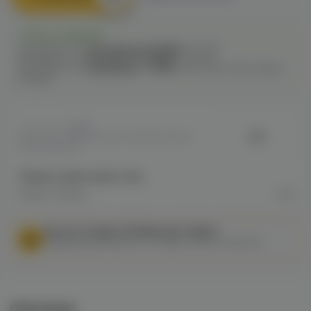
Есть в наличии
Самовывоз из
5 магазинов
сегодня
до 21:00
Самовывоз из
1 магазина
сегодня
до 22:00
Самовывоз из
7 магазинов
c
12.08
после 16:00 при заказе
сегодня
0
CH
Артикул: VAPEE84E14B754EF11F10A800
64C001D9CD1
Общие характеристики
Марка / Бренд
CH
МЫ НЕ ОСУЩЕСТВЛЯЕМ ДОСТАВКУ!
Федеральный закон от 31 июля 2020 № 303-ФЗ
Описание