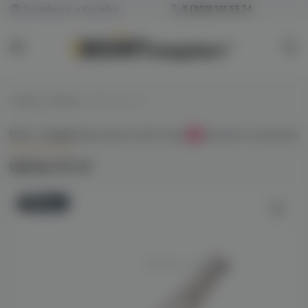
Челябинск и Копейск
8 (800) 101 55 74
Главная
/
Щипцы
/
Щипцы 22 см
Всё о товаре
Характеристики
Отзывы
Наличие в магазинах
0
Щипцы 22 см
Новинка