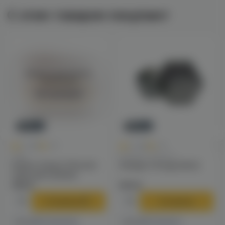
С этим товаром покупают
Войдите для полного
просмотра
Авторизация
Новинка
Новинка
0
0
0.0
+40
0.0
+49
Чаши
Калауды / Фольга
Solaris Classic Phunnel
Калауд Tortuga (dino)
чаша для кальяна
790 ₽
970 ₽
В корзину
В корзину
4 магазинах
1 магазине
Есть в
Есть в