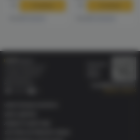
В корзину
В корзину
1 магазине
2 магазинах
Есть в
Есть в
Бонусная
Специализированный
карта
магазин электронных
Wallet
сигарет и кальянов
VAPE.MARKET®
Мы в соц.сетях:
8 (800) 101 55 74
Заказать звонок
Telegram
VK
ЭЛЕКТРОННЫЕ СИГАРЕТЫ
БАКИ & ДРИПКИ
ЖИДКОСТИ ДЛЯ ЭСДН
СИСТЕМЫ НАГРЕВАНИЯ ТАБАКА