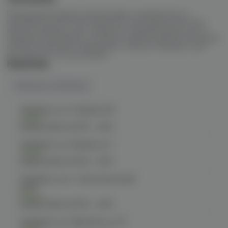
Продуманная форма обеспечивает удобный хват и
хороший контроль при переносе угля. Щипцы помогают
быстро разжечь уголь, аккуратно переворачивать его и
правильно размещать на чаше во время курения. Материал
не боится высоких температур и хорошо подходит для
регулярного использования.
Наличие
Наличие в магазинах
Челябинск, ул. Гагарина 28
Есть
График работы:
10:00 - 21:00
Челябинск, ул. Кирова д. 6
Есть
График работы:
10:00 - 21:00
Челябинск, пр-т. Комсомольский
д.24
Есть
График работы:
10:00 - 21:00
Челябинск, ул. Марченко д. 23