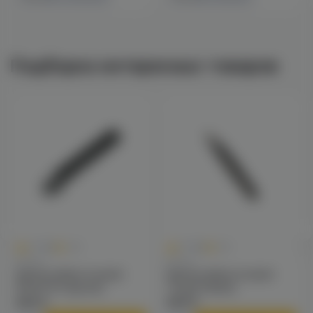
Подборка интересных товаров
0
0
0.0
+45
0.0
+50
Щипцы
Щипцы
Щипцы Alpha hookah
Щипцы Alpha hookah
Misha Pin (ручки)
Tongs (fakes)
890 ₽
990 ₽