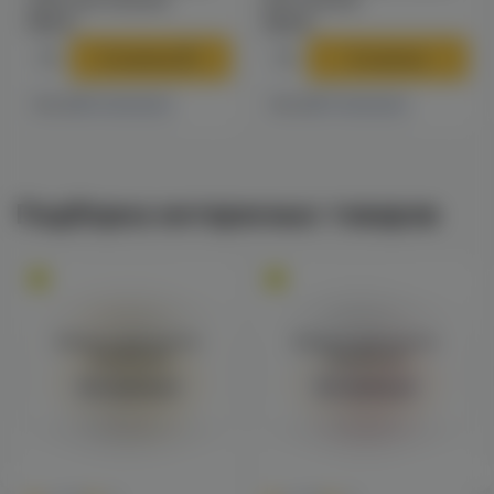
чаша для кальяна
для кальяна
790 ₽
249 ₽
В корзину
В корзину
4 магазинах
7 магазинах
Есть в
Есть в
Подборка интересных товаров
Войдите для полного
Войдите для полного
просмотра
просмотра
Авторизация
Авторизация