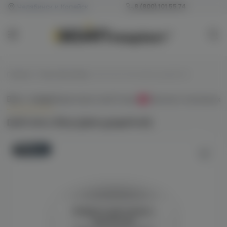
Челябинск и Копейск
8 (800) 101 55 74
Главная
/
Смеси без табака
/
Duft Intro 50гр (pink grapefruit)
Всё о товаре
Характеристики
Отзывы
Наличие в магазинах
0
Duft Intro 50гр (pink grapefruit)
Новинка
Войдите для полного
просмотра