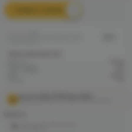
Сообщить о наличии
0
Duft
Артикул: VAPE7E9138DAA43311EC0A80
04C60006FE28
Общие характеристики
Крепость
Низкая
Марка / Бренд
Duft
Серия / Модель
Intro
Вкус
Цитрус
Холодок
Нет
МЫ НЕ ОСУЩЕСТВЛЯЕМ ДОСТАВКУ!
Федеральный закон от 31 июля 2020 № 303-ФЗ
Варианты:
Duft Intro 50гр (banana gum)
нет в наличии