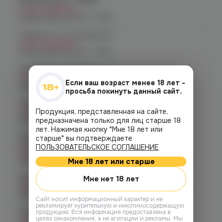
Хмельницкого 17 (ЧМЗ)
Нет в наличии
График работы:
10:00 - 22:00
Челябинск, ул. Гагарина 28
Нет в наличии
График работы:
10:00 - 21:00
Челябинск, ул. Гагарина д. 9
Нет в наличии
Если ваш возраст менее 18 лет -
График работы:
10:00 - 21:00
просьба покинуть данный сайт.
Челябинск, ул. Кирова д. 6
Нет в наличии
Продукция, представленная на сайте,
График работы:
10:00 - 21:00
предназначена только для лиц старше 18
лет. Нажимая кнопку "Мне 18 лет или
Челябинск, пр-т. Комсомольский
старше" вы подтверждаете
д.24
ПОЛЬЗОВАТЕЛЬСКОЕ СОГЛАШЕНИЕ
Нет в наличии
График работы:
10:00 - 21:00
Мне 18 лет или старше
Копейск, пр. Победы 7
Мне нет 18 лет
Нет в наличии
График работы:
10:00 - 21:00
Cайт носит информационный характер и не
рекламирует курительную и никотиносодержащую
Челябинск, пр-т. Ленина д. 63
продукцию. Вся информация предоставлена в
целях ознакомления, а не агитации и рекламы. Мы
Нет в наличии