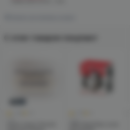
График работы:
10:00 - 21:00
Показать все магазины на карте
С этим товаром покупают
Войдите для полного
просмотра
Авторизация
Новинка
0
1
0.0
+40
5.0
+12
Чаши
Уголь
Solaris Classic Phunnel
25N5 25мм/24шт уголь