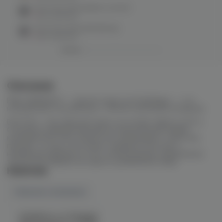
Duft Intro 50гр (black currant)
нет в наличии
Duft Intro 50гр (blueberry)
нет в наличии
Описание
PINK GRAPEFRUT — Долой сладости! Грейпфрут — это
насыщенный и кислый вкус с легкой горчинкой на выдохе.
Duft Intro – бестабачная смесь на основе чайного листа.
Отличается яркими вкусами из классической линйки
компании Duft. Intro полностью свободный от никотина
продукт, но при этом может подарить плотное и
насщенное курение за счет использования современных
тезнологий обработки сырья и добавления мёда.
Наличие
Наличие в магазинах
Челябинск, ул. Богдана