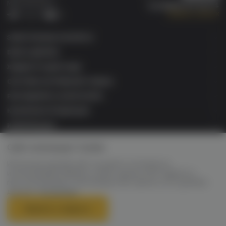
Мы в соц.сетях:
8 (800) 101 55 74
Заказать звонок
Telegram
VK
ЭЛЕКТРОННЫЕ СИГАРЕТЫ
БАКИ & ДРИПКИ
ЖИДКОСТИ ДЛЯ ЭСДН
СИСТЕМЫ НАГРЕВАНИЯ ТАБАКА
РАСХОДНИКИ & АКСЕССУАРЫ
КАЛЬЯННАЯ ПРОДУКЦИЯ
ИНФОРМАЦИЯ
Сайт использует Cookie
VAPE MARKET Retail ©2026 Все права защищены. ОГРН
321745600163241 свидетельство №626378841 от 15.11.2021г.
Администрация сайта не несет ответственности за размещаемые
Используя данный сайт, вы даете согласие на
Пользователями материалы (в т.ч. информацию и изображения), их
использование файлов cookie, данных об IP-адресе и
содержание и качество. Информация на сайте не является публичной
местоположении, помогающих нам сделать его удобнее
офертой.
для вас.
Продажа товара лицам не
Подробнее
достигшим 18 лет - запрещена.
Принять и закрыть
Каталог
Избранное
Корзина
Войти