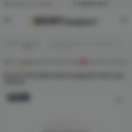
Челябинск и Копейск
8 (800) 101 55 74
Главная
/
Смеси без
/
Brusko 50гр (яблочный штрудель) смесь
табака
для кальяна
Всё о товаре
Характеристики
Отзывы
Наличие в магазинах
0
Brusko 50гр (яблочный штрудель) смесь для
кальяна
Новинка