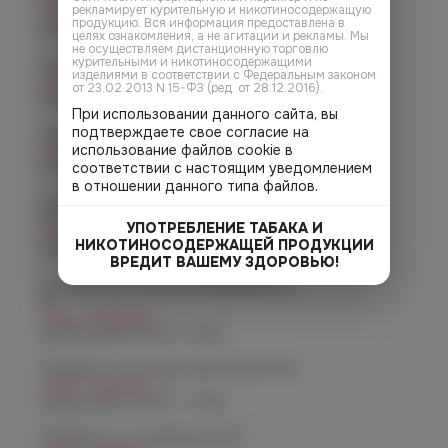
рекламирует курительную и никотиносодержащую
Нет в наличии
продукцию. Вся информация предоставлена в
График работы:
10:00 - 21:00
целях ознакомления, а не агитации и рекламы. Мы
не осуществляем дистанционную торговлю
курительными и никотиносодержащими
Челябинск, пр-т. Ленина д. 63
изделиями в соответствии с Федеральным законом
Нет в наличии
от 23.02.2013 N 15-ФЗ (ред. от 28.12.2016).
График работы:
10:00 - 21:00
При использовании данного сайта, вы
подтверждаете свое согласие на
Челябинск, ул. Марченко д. 23
Нет в наличии
использование файлов cookie в
График работы:
10:00 - 21:00
соответствии с настоящим уведомлением
в отношении данного типа файлов.
Челябинск, ул. Молодогвардейцев
48
УПОТРЕБЛЕНИЕ ТАБАКА И
Нет в наличии
НИКОТИНОСОДЕРЖАЩЕЙ ПРОДУКЦИИ
График работы:
10:00 - 22:00
ВРЕДИТ ВАШЕМУ ЗДОРОВЬЮ!
Челябинск, ул. Молодогвардейцев д.
66
Нет в наличии
График работы:
10:00 - 21:00
Челябинск, пр. Родионова 6 (Ньютон)
Нет в наличии
График работы:
10:00 - 23:00
Челябинск, ул. Чичерина 22/5