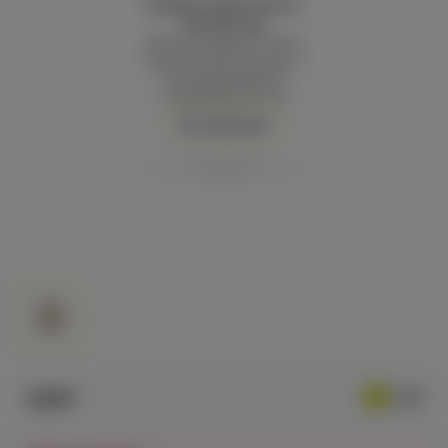
Войдите для полного
просмотра
Демонстрация и заказ
требуют регистрации с
подтверждением
совершеннолетия
Авторизация
299₽