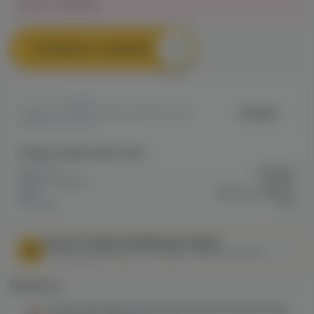
Нет в наличии
Сообщить о наличии
0
Brusko
Артикул: VAPEE289155F4DF911EC0A80
09BB0027C002
Общие характеристики
Крепость
Средняя
Марка / Бренд
Brusko
Вкус
Выпечка, Фрукты
Холодок
Нет
МЫ НЕ ОСУЩЕСТВЛЯЕМ ДОСТАВКУ!
Федеральный закон от 31 июля 2020 № 303-ФЗ
Варианты:
Brusko 50гр (доктор пеппер) безникотиновая смесь