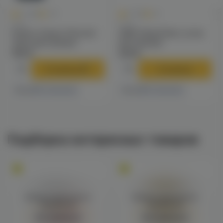
0
1
0.0
+40
5.0
+12
Чаши
Уголь
Solaris Classic Phunnel
25N5 25мм/24шт уголь
чаша для кальяна
для кальяна
790 ₽
249 ₽
В корзину
В корзину
4 магазинах
5 магазинах
Есть в
Есть в
Подборка интересных товаров
Войдите для полного
Войдите для полного
просмотра
просмотра
Авторизация
Авторизация