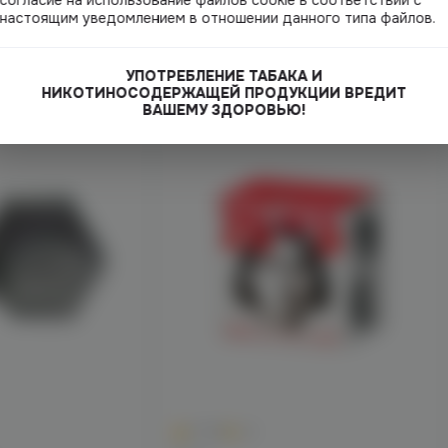
согласие на использование файлов cookie в соответствии с
настоящим уведомлением в отношении данного типа файлов.
ют
УПОТРЕБЛЕНИЕ ТАБАКА И
НИКОТИНОСОДЕРЖАЩЕЙ ПРОДУКЦИИ ВРЕДИТ
ВАШЕМУ ЗДОРОВЬЮ!
1
5.0
+12