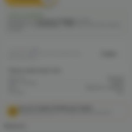
Есть в наличии
Самовывоз из
1 магазина
сегодня
до 21:00
Самовывоз из
3 магазинов
c
12.08
после 16:00 при заказе
сегодня
0
Dogma
Артикул: VAPE4E44DC71E22B11EF0A80
0BC100326630
Общие характеристики
Крепость
Высокая
Марка / Бренд
Dogma
Вкус
Пряности, Сладости
Холодок
Нет
МЫ НЕ ОСУЩЕСТВЛЯЕМ ДОСТАВКУ!
Федеральный закон от 31 июля 2020 № 303-ФЗ
Варианты: