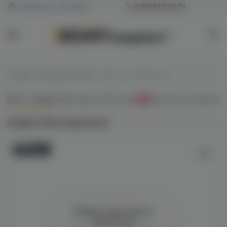
Челябинск и Копейск
8 (800) 101 55 74
Главная
/
Табак для кальяна
/
Dogma 20гр (криолло)
Всё о товаре
Характеристики
Отзывы
Наличие в магазинах
0
Dogma 20гр (криолло)
Новинка
Войдите для полного
просмотра