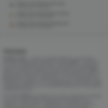
Dogma 20гр (криолло 98 секо)
в наличии в
1 магазине
Dogma 20гр (ананасовая сальса)
в наличии в
4 магазинах
Dogma 20гр (апельсиновый юпи)
в наличии в
3 магазинах
Описание
DOGMA 100%
– табак из города
Ижевск
, от компании,
которая официально заявила 0 себе в
2019 г
., и приняла
участие в кальянной выставке
JohnCalliano
. Разработка
самого продукта началась значительно раньше, в
2017
г. .
Изначально технологи компании тестировали и бленд из
Вирджинии и Берли, и чайные листы, но остановились на
бленде из сигарного листа и Вирджинии. Получился табак
повышенной крепости с особенным ароматом, благодаря
сигарному листу.
В линейке
100%
используются только отборные сигарные
листья из Доминиканы, Индонезии и Камеруна. Они
придают табаку силу и сохраняют его ароматические
качества. Без палок и с идеальной консистенцией,