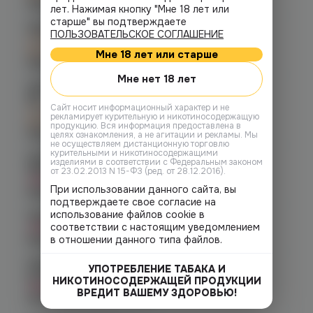
График работы:
10:00 - 21:00
лет. Нажимая кнопку "Мне 18 лет или
старше" вы подтверждаете
Челябинск, пр-т. Ленина д. 63
ПОЛЬЗОВАТЕЛЬСКОЕ СОГЛАШЕНИЕ
C 12.08 после 16:00
при заказе сегодня
Мне 18 лет или старше
График работы:
10:00 - 21:00
Мне нет 18 лет
Челябинск, ул. Молодогвардейцев д.
66
Cайт носит информационный характер и не
C 12.08 после 16:00
рекламирует курительную и никотиносодержащую
при заказе сегодня
продукцию. Вся информация предоставлена в
График работы:
10:00 - 21:00
целях ознакомления, а не агитации и рекламы. Мы
не осуществляем дистанционную торговлю
курительными и никотиносодержащими
Челябинск, ул. Богдана
изделиями в соответствии с Федеральным законом
Хмельницкого 17 (ЧМЗ)
от 23.02.2013 N 15-ФЗ (ред. от 28.12.2016).
Нет в наличии
При использовании данного сайта, вы
График работы:
10:00 - 22:00
подтверждаете свое согласие на
использование файлов cookie в
Челябинск, ул. Гагарина д. 9
соответствии с настоящим уведомлением
Нет в наличии
в отношении данного типа файлов.
График работы:
10:00 - 21:00
Челябинск, пр-т. Комсомольский
УПОТРЕБЛЕНИЕ ТАБАКА И
д.24
НИКОТИНОСОДЕРЖАЩЕЙ ПРОДУКЦИИ
Нет в наличии
ВРЕДИТ ВАШЕМУ ЗДОРОВЬЮ!
График работы:
10:00 - 21:00