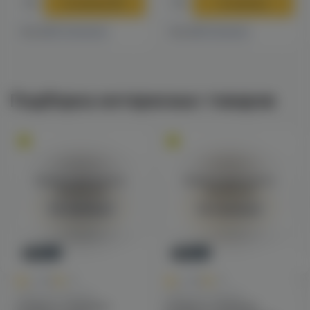
В корзину
В корзину
4 магазинах
1 магазине
Есть в
Есть в
Подборка интересных товаров
Войдите для полного
Войдите для полного
просмотра
просмотра
Авторизация
Авторизация
Новинка
Новинка
0
0
0.0
+16
0.0
+16
Табак для кальяна
Табак для кальяна
Chabacco Medium
Chabacco Medium