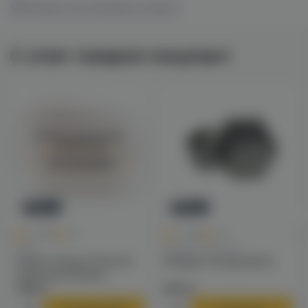
Показать все магазины на карте
С этим товаром покупают
Войдите для полного
просмотра
Авторизация
Новинка
Новинка
0
0
0.0
+40
0.0
+49
Чаши
Калауды / Фольга
Solaris Classic Phunnel
Калауд Tortuga (dino)
чаша для кальяна
790 ₽
970 ₽