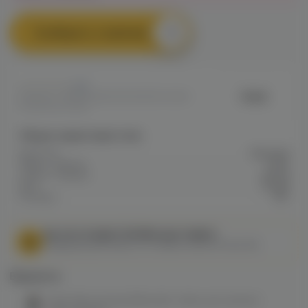
Сообщить о наличии
0
Hook
Артикул: VAPE16A8B491E4B911EC0A80
0CEA0034746F
Общие характеристики
Крепость
Высокая
Марка / Бренд
Hook
Серия / Модель
strong
Вкус
Ягоды
Холодок
Нет
МЫ НЕ ОСУЩЕСТВЛЯЕМ ДОСТАВКУ!
Федеральный закон от 31 июля 2020 № 303-ФЗ
Варианты:
Hook 50гр strong (filibuster) табак для кальяна