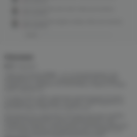
нет в наличии
Hook strong 50гр (ali-hook) табак для кальяна
нет в наличии
Hook strong 50гр (apple candy) табак для кальяна
нет в наличии
Описание
ВКУС
:
черешня
Табак для кальяна
Hook
– это отличный вариант для
ежедневного покура со средней крепостью. Продукт
создается из табачных листьев
Burley и Virginia,
которые
мелко нарезаются.
Готовая смесь имеет приятную консистенцию. Ее легко
укладывать в чашу любым способом. Табак выделяется
высокой жаростойкостью и дымностью.
Производитель предлагает большую вкусовую линейку.
Каждый пользователь сможет удовлетворить свои
пожелания. Продукт представлен в небольших упаковках
по 50 грамм. Все вкусы универсальные и создаются за
счет использования пищевых ароматизаторов.