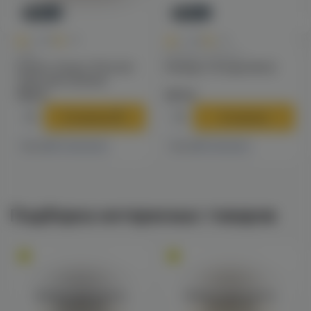
Новинка
Новинка
0
0
0.0
+40
0.0
+49
Чаши
Калауды / Фольга
Solaris Classic Phunnel
Калауд Tortuga (dino)
чаша для кальяна
790 ₽
970 ₽
В корзину
В корзину
4 магазинах
1 магазине
Есть в
Есть в
Подборка интересных товаров
Войдите для полного
Войдите для полного
просмотра
просмотра