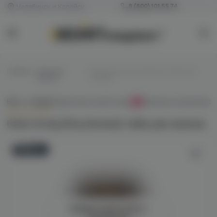
Челябинск и Копейск
8 (800) 101 55 74
Главная
/
Табак для
/
Hook strong 50гр (woman) табак для
кальяна
кальяна
Всё о товаре
Характеристики
Отзывы
Наличие в магазинах
0
Hook strong 50гр (woman) табак для кальяна
Новинка
Войдите для полного