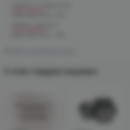
Челябинск, ул. Чичерина 22/5
Нет в наличии
График работы:
10:00 - 21:00
Челябинск, Чичерина, 5
Нет в наличии
График работы:
10:00 - 21:00
Показать все магазины на карте
С этим товаром покупают
Войдите для полного
просмотра
Авторизация