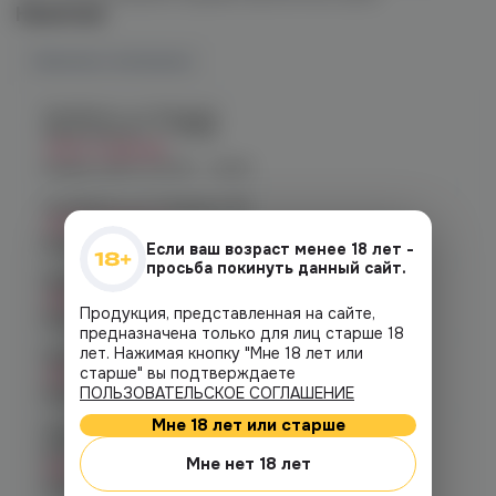
Наличие
Наличие в магазинах
Челябинск, ул. Богдана
Хмельницкого 17 (ЧМЗ)
Нет в наличии
График работы:
10:00 - 22:00
Челябинск, ул. Гагарина 28
Нет в наличии
График работы:
10:00 - 21:00
Если ваш возраст менее 18 лет -
просьба покинуть данный сайт.
Челябинск, ул. Гагарина д. 9
Нет в наличии
Продукция, представленная на сайте,
График работы:
10:00 - 21:00
предназначена только для лиц старше 18
лет. Нажимая кнопку "Мне 18 лет или
Челябинск, ул. Кирова д. 6
старше" вы подтверждаете
Нет в наличии
ПОЛЬЗОВАТЕЛЬСКОЕ СОГЛАШЕНИЕ
График работы:
10:00 - 21:00
Мне 18 лет или старше
Челябинск, пр-т. Комсомольский
д.24
Мне нет 18 лет
Нет в наличии
График работы:
10:00 - 21:00