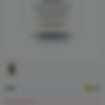
просмотра
Демонстрация и заказ
требуют регистрации с
подтверждением
совершеннолетия
Авторизация
119₽
Нет в наличии