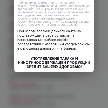
Cайт носит информационный характер и не
рекламирует курительную и никотиносодержащую
Копейск, пр. Победы 7
продукцию. Вся информация предоставлена в
Нет в наличии
целях ознакомления, а не агитации и рекламы. Мы
График работы:
10:00 - 21:00
не осуществляем дистанционную торговлю
курительными и никотиносодержащими
изделиями в соответствии с Федеральным законом
Челябинск, пр-т. Ленина д. 63
от 23.02.2013 N 15-ФЗ (ред. от 28.12.2016).
Нет в наличии
График работы:
10:00 - 21:00
При использовании данного сайта, вы
подтверждаете свое согласие на
Челябинск, ул. Марченко д. 23
использование файлов cookie в
Нет в наличии
соответствии с настоящим уведомлением
График работы:
10:00 - 21:00
в отношении данного типа файлов.
Челябинск, ул. Молодогвардейцев
УПОТРЕБЛЕНИЕ ТАБАКА И
48
НИКОТИНОСОДЕРЖАЩЕЙ ПРОДУКЦИИ
Нет в наличии
ВРЕДИТ ВАШЕМУ ЗДОРОВЬЮ!
График работы:
10:00 - 22:00
Челябинск, ул. Молодогвардейцев д.
66
Нет в наличии
График работы:
10:00 - 21:00
Челябинск, пр. Родионова 6 (Ньютон)
Нет в наличии
График работы:
10:00 - 23:00