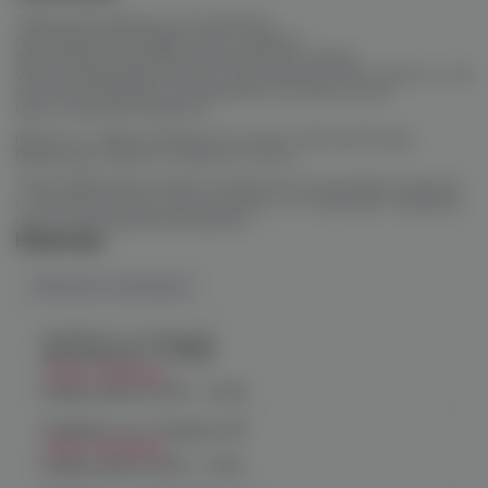
Табак для кальяна от Российских
производителей
Jent
может удивить
высококачественными компонентами табака,
обеспечивающими мягкий и приятный вкус без горечи, а так
же использованием натуральных экстрактов при
приготовлении продукта.
Крепость табака средняя. В основе табачный бленд
Вирджинии, Берли и сигарного листа.
Табак
Jent
представлен в широком ассортименте вкусов,
от классических до экзотических, что позволяет каждому
найти свой идеальный вариант.
Наличие
Наличие в магазинах
Челябинск, ул. Богдана
Хмельницкого 17 (ЧМЗ)
Нет в наличии
График работы:
10:00 - 22:00
Челябинск, ул. Гагарина 28
Нет в наличии
График работы:
10:00 - 21:00