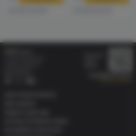
4 магазинах
3 магазинах
Есть в
Есть в
Бонусная
Специализированный
карта
магазин электронных
Wallet
сигарет и кальянов
VAPE.MARKET®
Мы в соц.сетях:
8 (800) 101 55 74
Заказать звонок
Telegram
VK
ЭЛЕКТРОННЫЕ СИГАРЕТЫ
БАКИ & ДРИПКИ
ЖИДКОСТИ ДЛЯ ЭСДН
СИСТЕМЫ НАГРЕВАНИЯ ТАБАКА
РАСХОДНИКИ & АКСЕССУАРЫ