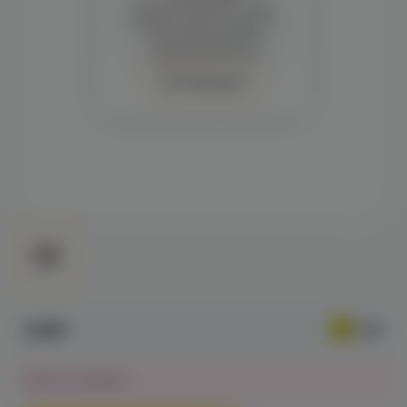
Демонстрация и заказ
требуют регистрации с
подтверждением
совершеннолетия
Авторизация
320₽
Нет в наличии