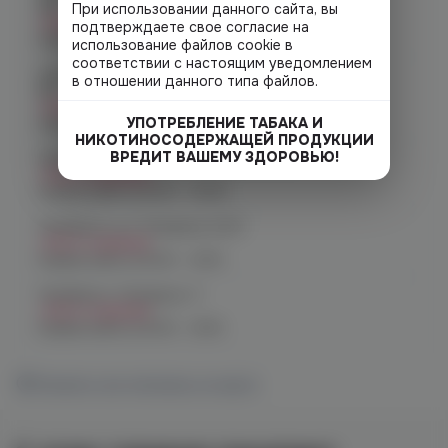
48
При использовании данного сайта, вы
Нет в наличии
подтверждаете свое согласие на
График работы:
10:00 - 22:00
использование файлов cookie в
соответствии с настоящим уведомлением
Челябинск, ул. Молодогвардейцев д.
в отношении данного типа файлов.
66
Нет в наличии
УПОТРЕБЛЕНИЕ ТАБАКА И
График работы:
10:00 - 21:00
НИКОТИНОСОДЕРЖАЩЕЙ ПРОДУКЦИИ
ВРЕДИТ ВАШЕМУ ЗДОРОВЬЮ!
Челябинск, пр. Родионова 6 (Ньютон)
Нет в наличии
График работы:
10:00 - 23:00
Челябинск, ул. Чичерина 22/5
Нет в наличии
График работы:
10:00 - 21:00
Челябинск, Чичерина, 5
Нет в наличии
График работы:
10:00 - 21:00
Показать все магазины на карте