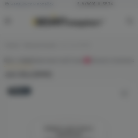
Челябинск и Копейск
8 (800) 101 55 74
Главная
/
Табак для кальяна
/
Jent 25гр (MMM)
Всё о товаре
Характеристики
Отзывы
Наличие в магазинах
0
Jent 25гр (MMM)
Новинка
Войдите для полного
просмотра