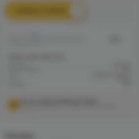
Сообщить о наличии
0
Jent
Артикул: VAPE9475423923EB11F00A8
0068C002702F9
Общие характеристики
Крепость
Средняя
Марка / Бренд
Jent
Сладости, Фрукты,
Вкус
Ягоды
Холодок
Нет
МЫ НЕ ОСУЩЕСТВЛЯЕМ ДОСТАВКУ!
Федеральный закон от 31 июля 2020 № 303-ФЗ
Описание