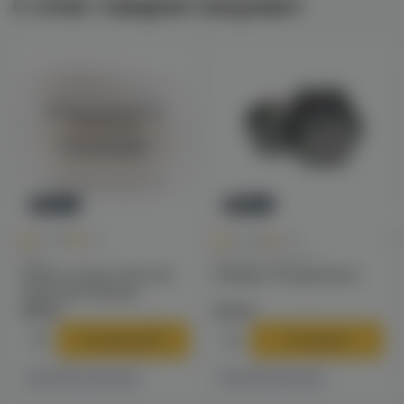
С этим товаром покупают
Войдите для полного
просмотра
Авторизация
Новинка
Новинка
0
0
0.0
+40
0.0
+49
Чаши
Калауды / Фольга
Solaris Classic Phunnel
Калауд Tortuga (dino)
чаша для кальяна
790 ₽
970 ₽
В корзину
В корзину
4 магазинах
1 магазине
Есть в
Есть в