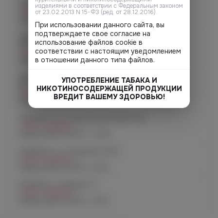
Челябинск, ул. Марченко д. 23
изделиями в соответствии с Федеральным законом
Нет в наличии
от 23.02.2013 N 15-ФЗ (ред. от 28.12.2016).
График работы:
10:00 - 21:00
При использовании данного сайта, вы
подтверждаете свое согласие на
Челябинск, ул. Молодогвардейцев
использование файлов cookie в
48
соответствии с настоящим уведомлением
Нет в наличии
в отношении данного типа файлов.
График работы:
10:00 - 22:00
Челябинск, ул. Молодогвардейцев д.
УПОТРЕБЛЕНИЕ ТАБАКА И
66
НИКОТИНОСОДЕРЖАЩЕЙ ПРОДУКЦИИ
Нет в наличии
ВРЕДИТ ВАШЕМУ ЗДОРОВЬЮ!
График работы:
10:00 - 21:00
Челябинск, пр. Родионова 6 (Ньютон)
Нет в наличии
График работы:
10:00 - 23:00
Челябинск, ул. Чичерина 22/5
Нет в наличии
График работы:
10:00 - 21:00
Челябинск, Чичерина, 5
Нет в наличии
График работы:
10:00 - 21:00