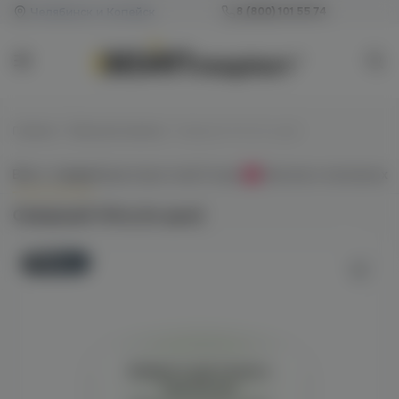
Челябинск и Копейск
8 (800) 101 55 74
Главная
/
Табак для кальяна
/
Северный 40гр (м-дью)
Всё о товаре
Характеристики
Отзывы
Наличие в магазинах
0
Северный 40гр (м-дью)
Новинка
Войдите для полного
просмотра