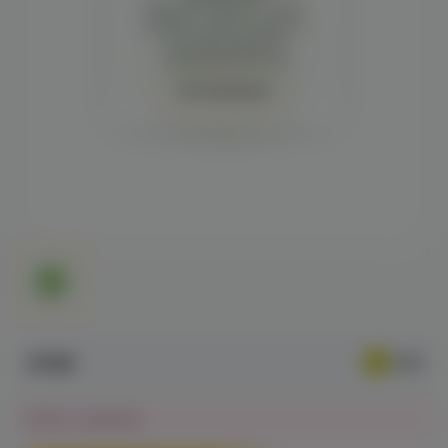
Демонстрация и заказ
требуют регистрации с
подтверждением
совершеннолетия
Авторизация
479₽
Нет в наличии