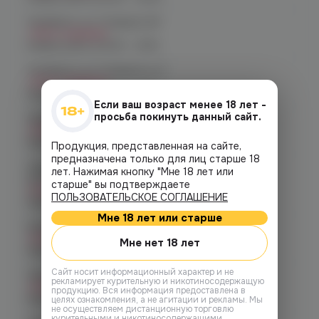
Челябинск, ул. Гагарина 28
Нет в наличии
График работы:
10:00 - 21:00
Челябинск, ул. Гагарина д. 9
Нет в наличии
График работы:
10:00 - 21:00
Если ваш возраст менее 18 лет -
просьба покинуть данный сайт.
Челябинск, ул. Кирова д. 6
Нет в наличии
График работы:
10:00 - 21:00
Продукция, представленная на сайте,
предназначена только для лиц старше 18
Челябинск, пр-т. Комсомольский
лет. Нажимая кнопку "Мне 18 лет или
д.24
старше" вы подтверждаете
Нет в наличии
ПОЛЬЗОВАТЕЛЬСКОЕ СОГЛАШЕНИЕ
График работы:
10:00 - 21:00
Мне 18 лет или старше
Копейск, пр. Победы 7
Нет в наличии
Мне нет 18 лет
График работы:
10:00 - 21:00
Cайт носит информационный характер и не
Челябинск, пр-т. Ленина д. 63
рекламирует курительную и никотиносодержащую
Нет в наличии
продукцию. Вся информация предоставлена в
График работы:
10:00 - 21:00
целях ознакомления, а не агитации и рекламы. Мы
не осуществляем дистанционную торговлю
курительными и никотиносодержащими