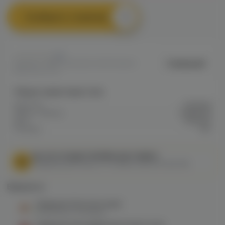
Сообщить о наличии
0
Северный
Артикул: VAPE10311D4B373E11F10A800
6EE003477F0
Общие характеристики
Крепость
Средняя
Марка / Бренд
Северный
Вкус
Напитки
Холодок
Нет
МЫ НЕ ОСУЩЕСТВЛЯЕМ ДОСТАВКУ!
Федеральный закон от 31 июля 2020 № 303-ФЗ
Варианты:
Северный 40гр (root beer)
в наличии в
1 магазине
Северный 40гр (рябиновая бормотуха)