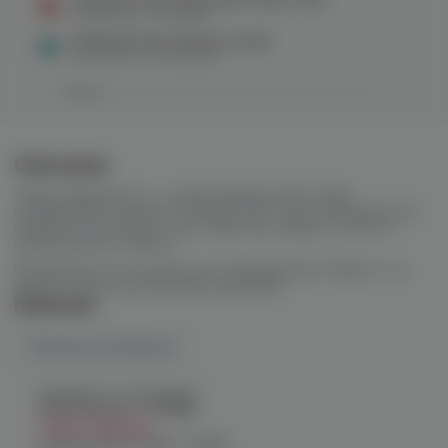
в наличии в
1 магазине
Северный 40гр (супер кислый)
в наличии в
3 магазинах
Описание
Табак Северный это – крафтовый русский табак,
появившийся на рынке в начале 2017 года. Производство
находится на Урале, а сам табак претендует на место
среди крепких табаков.
Производится из купажа листа Вирджинии и Бёрли, что
является уже классическим решением.
Наличие
Наличие в магазинах
Челябинск, ул. Богдана
Хмельницкого 17 (ЧМЗ)
Нет в наличии
График работы:
10:00 - 22:00