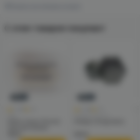
Показать все магазины на карте
С этим товаром покупают
Войдите для полного
просмотра
Авторизация
Новинка
Новинка
0
0
0.0
+40
0.0
+49
Чаши
Калауды / Фольга
Solaris Classic Phunnel
Калауд Tortuga (dino)
чаша для кальяна
790 ₽
970 ₽