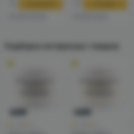
В корзину
В корзину
4 магазинах
1 магазине
Есть в
Есть в
Подборка интересных товаров
Войдите для полного
Войдите для полного
просмотра
просмотра
Авторизация
Авторизация
Новинка
Новинка
0
0
0.0
+16
0.0
+16
Табак для кальяна
Табак для кальяна