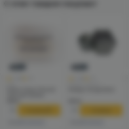
С этим товаром покупают
Войдите для полного
просмотра
Авторизация
Новинка
Новинка
0
0
0.0
+40
0.0
+49
Чаши
Калауды / Фольга
Solaris Classic Phunnel
Калауд Tortuga (dino)
чаша для кальяна
790 ₽
970 ₽
В корзину
В корзину
4 магазинах
1 магазине
Есть в
Есть в