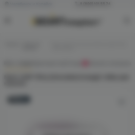
Челябинск и Копейск
8 (800) 101 55 74
Главная
/
Табак для
/
Neon LEAF 50гр (chocolate/orange) табак
кальяна
для кальяна
Всё о товаре
Характеристики
Отзывы
Наличие в магазинах
0
Neon LEAF 50гр (chocolate/orange) табак для
кальяна
Новинка