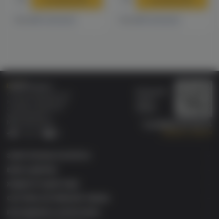
4 магазинах
3 магазинах
Есть в
Есть в
Бонусная
Специализированный
карта
магазин электронных
Wallet
сигарет и кальянов
VAPE.MARKET®
Мы в соц.сетях:
8 (800) 101 55 74
Заказать звонок
Telegram
VK
ЭЛЕКТРОННЫЕ СИГАРЕТЫ
БАКИ & ДРИПКИ
ЖИДКОСТИ ДЛЯ ЭСДН
СИСТЕМЫ НАГРЕВАНИЯ ТАБАКА
РАСХОДНИКИ & АКСЕССУАРЫ