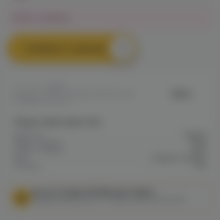
Нет в наличии
Сообщить о наличии
0
Neon
Артикул: VAPEF7D60B5F4DF911EC0A8
009BB0027CA7D
Общие характеристики
Крепость
Низкая
Марка / Бренд
Neon
Серия / Модель
LEAF
Вкус
Сладости, Цитрус
Холодок
Нет
МЫ НЕ ОСУЩЕСТВЛЯЕМ ДОСТАВКУ!
Федеральный закон от 31 июля 2020 № 303-ФЗ