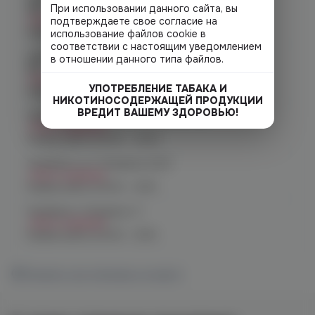
При использовании данного сайта, вы
48
Нет в наличии
подтверждаете свое согласие на
График работы:
10:00 - 22:00
использование файлов cookie в
соответствии с настоящим уведомлением
Челябинск, ул. Молодогвардейцев д.
в отношении данного типа файлов.
66
Нет в наличии
УПОТРЕБЛЕНИЕ ТАБАКА И
График работы:
10:00 - 21:00
НИКОТИНОСОДЕРЖАЩЕЙ ПРОДУКЦИИ
ВРЕДИТ ВАШЕМУ ЗДОРОВЬЮ!
Челябинск, пр. Родионова 6 (Ньютон)
Нет в наличии
График работы:
10:00 - 23:00
Челябинск, ул. Чичерина 22/5
Нет в наличии
График работы:
10:00 - 21:00
Челябинск, Чичерина, 5
Нет в наличии
График работы:
10:00 - 21:00
Показать все магазины на карте