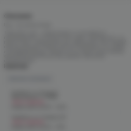
Описание
Вкус: chocolate/orange
Табак Neon Leaf – новый продукт от российского
производителя, в котором отсутствует табачный лист, но
присутствует специальный сорт цейлонского чая и жидкий
никотин высокой степени очистки. Попробуйте этот яркий
и незабываемый вкус. Обилие густого пара и качественные
европейские ароматизаторы сделают ваш вечер
незабываемым.
Наличие
Наличие в магазинах
Челябинск, ул. Богдана
Хмельницкого 17 (ЧМЗ)
Нет в наличии
График работы:
10:00 - 22:00
Челябинск, ул. Гагарина 28
Нет в наличии
График работы:
10:00 - 21:00