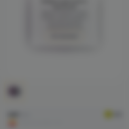
Войдите для полного
просмотра
Демонстрация и заказ
требуют регистрации с
подтверждением
совершеннолетия
Авторизация
49₽
149 ₽
СКИДКА ПО АКЦИИ - 67%