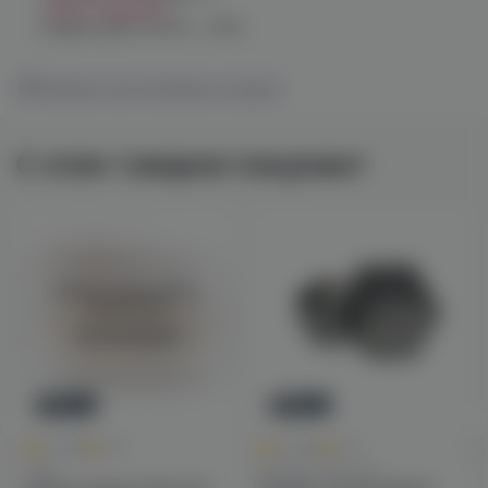
Нет в наличии
График работы:
10:00 - 21:00
Показать все магазины на карте
С этим товаром покупают
Войдите для полного
просмотра
Авторизация
Новинка
Новинка
0
0
0.0
+40
0.0
+49
Чаши
Калауды / Фольга