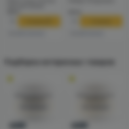
Solaris Classic Phunnel
Калауд Tortuga (dino)
чаша для кальяна
790 ₽
970 ₽
В корзину
В корзину
4 магазинах
1 магазине
Есть в
Есть в
Подборка интересных товаров
Войдите для полного
Войдите для полного
просмотра
просмотра
Авторизация
Авторизация
Новинка
Новинка