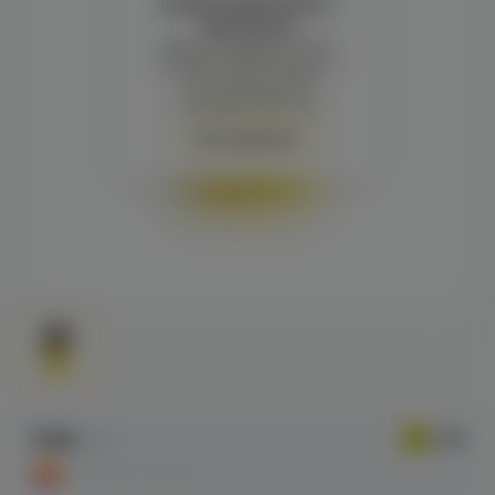
Войдите для полного
просмотра
Демонстрация и заказ
требуют регистрации с
подтверждением
совершеннолетия
Авторизация
175₽
205 ₽
СКИДКА ПО АКЦИИ - 15%