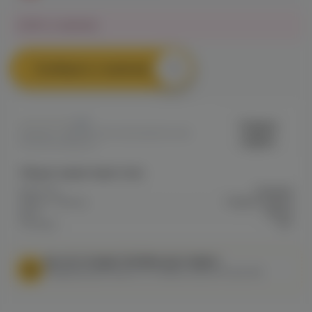
Нет в наличии
Сообщить о наличии
0
Original
Артикул: VAPE964D57AE508E11EC0A8
virginia
009CD0018ABCA
Общие характеристики
Крепость
Средняя
Марка / Бренд
Original virginia
Вкус
Орехи
Холодок
Нет
МЫ НЕ ОСУЩЕСТВЛЯЕМ ДОСТАВКУ!
Федеральный закон от 31 июля 2020 № 303-ФЗ