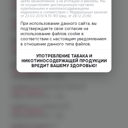
Челябинск, пр-т. Ленина д. 63
целях ознакомления, а не агитации и рекламы. Мы
Нет в наличии
не осуществляем дистанционную торговлю
курительными и никотиносодержащими
График работы:
10:00 - 21:00
изделиями в соответствии с Федеральным законом
от 23.02.2013 N 15-ФЗ (ред. от 28.12.2016).
Челябинск, ул. Марченко д. 23
При использовании данного сайта, вы
Нет в наличии
подтверждаете свое согласие на
График работы:
10:00 - 21:00
использование файлов cookie в
соответствии с настоящим уведомлением
Челябинск, ул. Молодогвардейцев
48
в отношении данного типа файлов.
Нет в наличии
График работы:
10:00 - 22:00
УПОТРЕБЛЕНИЕ ТАБАКА И
НИКОТИНОСОДЕРЖАЩЕЙ ПРОДУКЦИИ
Челябинск, ул. Молодогвардейцев д.
ВРЕДИТ ВАШЕМУ ЗДОРОВЬЮ!
66
Нет в наличии
График работы:
10:00 - 21:00
Челябинск, пр. Родионова 6 (Ньютон)
Нет в наличии
График работы:
10:00 - 23:00
Челябинск, ул. Чичерина 22/5
Нет в наличии
График работы:
10:00 - 21:00
Челябинск, Чичерина, 5