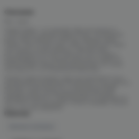
Описание
Вкус: орехи
Original Virginia – это акцизный табак для кальяна от
отечественного бренда «Virginia Group». На кальянном
рынке табак появился в 2018 году. Название табака
говорит само за себя и дает понять покупателю, какой
сорт вошел в основу продукта. Табачная смесь
изготавливается из сорта табачного листа Virginia и
подразделяется на 2 линtqrb, различных по крепости:
Strong и Middle. Каждая линия бренда имеет не только
свою крепость, но и уникальную ароматику.
Линейка Original обладает едва ощутимой крепостью и
насыщенными моновкусами; Strong курится чуть крепче и
включает в себя множество готовых миксов; Middle
подойдет более опытным курильщикам благодаря
повышенной крепости. Табак выпускается в фасовках по
25 и 100 гр, поэтому формат отлично подойдет как для
дома, так и для заведения.
Наличие
Наличие в магазинах