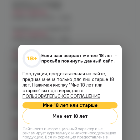
Челябинск, ул. Богдана
Хмельницкого 17 (ЧМЗ)
Нет в наличии
График работы:
10:00 - 22:00
Челябинск, ул. Гагарина 28
Нет в наличии
График работы:
10:00 - 21:00
Челябинск, ул. Гагарина д. 9
Нет в наличии
Если ваш возраст менее 18 лет -
График работы:
10:00 - 21:00
просьба покинуть данный сайт.
Челябинск, ул. Кирова д. 6
Продукция, представленная на сайте,
Нет в наличии
предназначена только для лиц старше 18
График работы:
10:00 - 21:00
лет. Нажимая кнопку "Мне 18 лет или
старше" вы подтверждаете
Челябинск, пр-т. Комсомольский
ПОЛЬЗОВАТЕЛЬСКОЕ СОГЛАШЕНИЕ
д.24
Нет в наличии
Мне 18 лет или старше
График работы:
10:00 - 21:00
Мне нет 18 лет
Копейск, пр. Победы 7
Нет в наличии
График работы:
10:00 - 21:00
Cайт носит информационный характер и не
рекламирует курительную и никотиносодержащую
продукцию. Вся информация предоставлена в