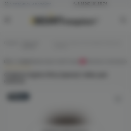
Челябинск и Копейск
8 (800) 101 55 74
Главная
/
Табак для
/
Original virginia 50гр (орехи) табак для
кальяна
кальяна
Всё о товаре
Характеристики
Отзывы
Наличие в магазинах
0
Original virginia 50гр (орехи) табак для
кальяна
Новинка