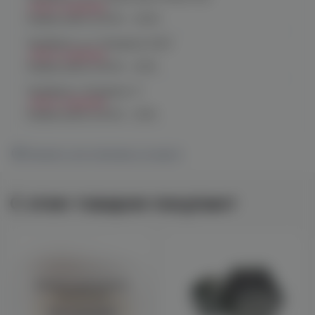
Нет в наличии
График работы:
10:00 - 23:00
Челябинск, ул. Чичерина 22/5
Нет в наличии
График работы:
10:00 - 21:00
Челябинск, Чичерина, 5
Нет в наличии
График работы:
10:00 - 21:00
Показать все магазины на карте
С этим товаром покупают
Войдите для полного
просмотра
Авторизация