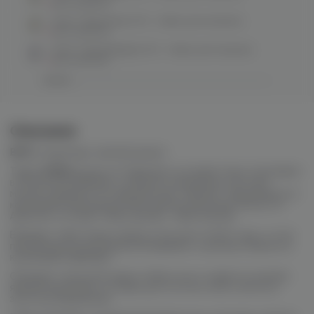
нет в наличии
“Зомо” (Банамон), 50 г табак для кальяна
нет в наличии
“Зомо” (Блумберри), 50 г табак для кальяна
нет в наличии
Описание
ВКУС:
леденяще-свежий дюшес
Табак
ZOMO
родом из Парагвая, который очень популярен
в Латинской Америке, особенно в Бразилии, поэтому
многие называют его бразильским табаком. Производится
компанией-производителем ароматизаторов
Flavors
of
Americas
, которая также делает табак
Desvall
.
Впервые табак представлен в России в
2020
году, и стал
производится на погарской фабрике, а распространятся
компанией
DARKSIDE
.
Обладает неплохой жаростойкостью и славится своими
яркими аромками, которые достаточно легко легли на
золотую вирджинию.