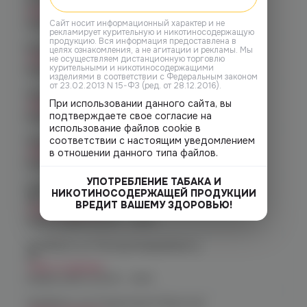
д.24
Нет в наличии
Cайт носит информационный характер и не
График работы:
10:00 - 21:00
рекламирует курительную и никотиносодержащую
продукцию. Вся информация предоставлена в
Копейск, пр. Победы 7
целях ознакомления, а не агитации и рекламы. Мы
Нет в наличии
не осуществляем дистанционную торговлю
курительными и никотиносодержащими
График работы:
10:00 - 21:00
изделиями в соответствии с Федеральным законом
от 23.02.2013 N 15-ФЗ (ред. от 28.12.2016).
Челябинск, пр-т. Ленина д. 63
При использовании данного сайта, вы
Нет в наличии
подтверждаете свое согласие на
График работы:
10:00 - 21:00
использование файлов cookie в
соответствии с настоящим уведомлением
Челябинск, ул. Марченко д. 23
Нет в наличии
в отношении данного типа файлов.
График работы:
10:00 - 21:00
УПОТРЕБЛЕНИЕ ТАБАКА И
Челябинск, ул. Молодогвардейцев
НИКОТИНОСОДЕРЖАЩЕЙ ПРОДУКЦИИ
48
ВРЕДИТ ВАШЕМУ ЗДОРОВЬЮ!
Нет в наличии
График работы:
10:00 - 22:00
Челябинск, ул. Молодогвардейцев д.
66
Нет в наличии
График работы:
10:00 - 21:00
Челябинск, пр. Родионова 6 (Ньютон)