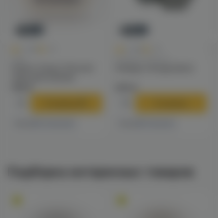
Новинка
Новинка
0
0
0.0
+40
0.0
+49
Чаши
Калауды / Фольга
Solaris Classic Phunnel
Калауд Tortuga (dino)
чаша для кальяна
790 ₽
970 ₽
В корзину
В корзину
4 магазинах
1 магазине
Есть в
Есть в
Подборка интересных товаров