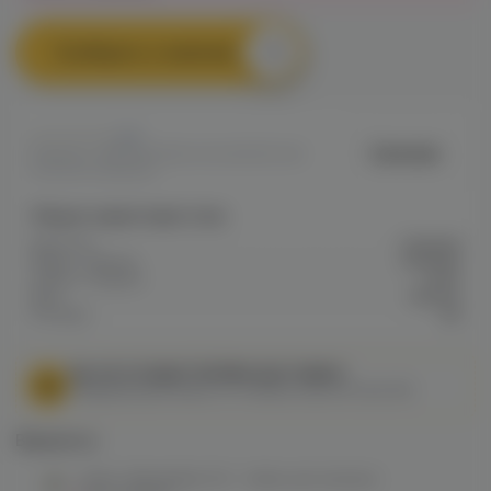
Сообщить о наличии
0
Darkside
Артикул: VAPE4969BA44A3A811ED0A8
00B4D000BE8AD
Общие характеристики
Крепость
Средняя
Марка / Бренд
Darkside
Серия / Модель
Зомо
Вкус
Фрукты
Холодок
Да
МЫ НЕ ОСУЩЕСТВЛЯЕМ ДОСТАВКУ!
Федеральный закон от 31 июля 2020 № 303-ФЗ
Варианты:
“Зомо” (Банабум), 50 г табак для кальяна