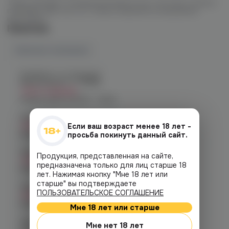
Табак обладает пониженной крепостью, поэтому отлично
подойдет для тех, кто только знакомится кальянной
культурой.
Наличие
Наличие в магазинах
Челябинск, ул. Богдана
Хмельницкого 17 (ЧМЗ)
Нет в наличии
График работы:
10:00 - 22:00
Челябинск, ул. Гагарина 28
Нет в наличии
Если ваш возраст менее 18 лет -
График работы:
10:00 - 21:00
просьба покинуть данный сайт.
Челябинск, ул. Гагарина д. 9
Продукция, представленная на сайте,
Нет в наличии
предназначена только для лиц старше 18
График работы:
10:00 - 21:00
лет. Нажимая кнопку "Мне 18 лет или
старше" вы подтверждаете
Челябинск, ул. Кирова д. 6
ПОЛЬЗОВАТЕЛЬСКОЕ СОГЛАШЕНИЕ
Нет в наличии
График работы:
10:00 - 21:00
Мне 18 лет или старше
Челябинск, пр-т. Комсомольский
Мне нет 18 лет