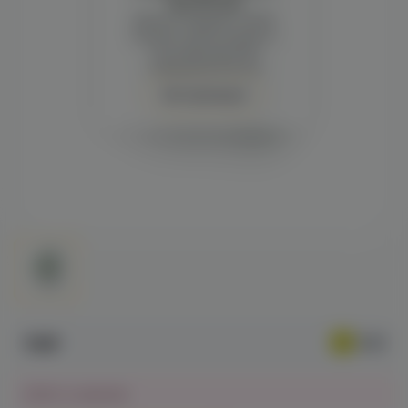
просмотра
Демонстрация и заказ
требуют регистрации с
подтверждением
совершеннолетия
Авторизация
119₽
Нет в наличии