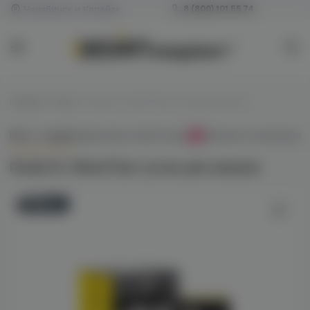
Челябинск и Копейск
8 (800) 101 55 74
Главная
/
Уголь
/
Panda XL 25мм/72шт уголь для кальяна
Всё о товаре
Характеристики
Отзывы
Наличие в магазинах
0
Panda XL 25мм/72шт уголь для кальяна
Новинка