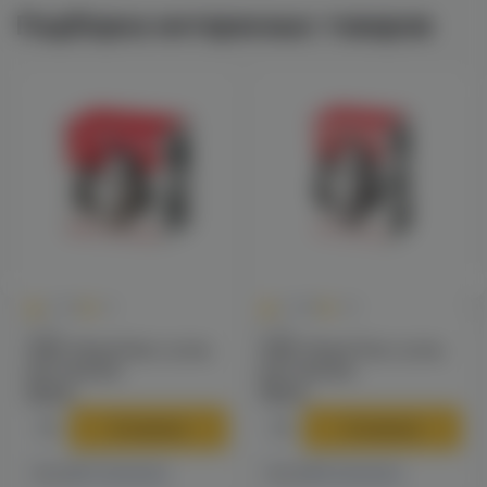
Подборка интересных товаров
1
0
5.0
+12
0.0
+40
Уголь
Уголь
25N5 25мм/24шт уголь
25N5 25мм/72шт уголь
для кальяна
для кальяна
249 ₽
790 ₽
В корзину
В корзину
7 магазинах
9 магазинах
Есть в
Есть в