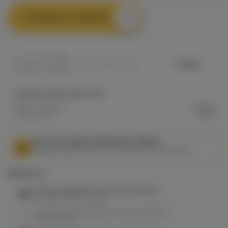
Сообщить о наличии
0
Panda
Артикул: VAPE524AC2CC791811EC0A80
0D69000CABEA
Общие характеристики
Марка / Бренд
Panda
Размер угля
25мм
МЫ НЕ ОСУЩЕСТВЛЯЕМ ДОСТАВКУ!
Федеральный закон от 31 июля 2020 № 303-ФЗ
Варианты:
Panda 25мм/10шт уголь для кальяна
в наличии в
1 магазине
by Panda 12шт/25мм уголь для кальяна
нет в наличии