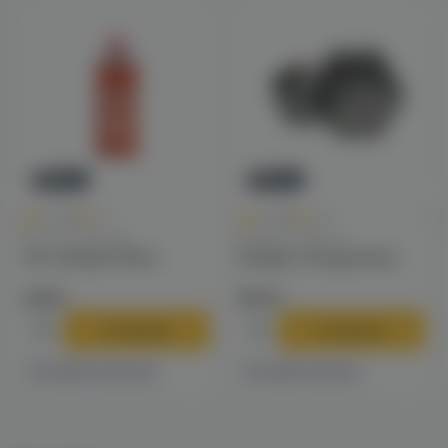
Новинка
Новинка
0
0
0.0
+11
0.0
+49
Плитки / Горелки
Калауды / Фольга
Газ Сибиар 520мл
Калауд Tortuga (dino)
229 ₽
970 ₽
В корзину
В корзину
13 магазинах
1 магазине
Есть в
Есть в