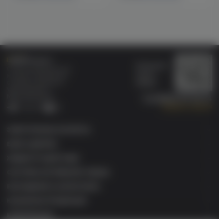
Бонусная
Специализированный
карта
магазин электронных
Wallet
сигарет и кальянов
VAPE.MARKET®
Мы в соц.сетях:
8 (800) 101 55 74
Заказать звонок
Telegram
VK
ЭЛЕКТРОННЫЕ СИГАРЕТЫ
БАКИ & ДРИПКИ
ЖИДКОСТИ ДЛЯ ЭСДН
СИСТЕМЫ НАГРЕВАНИЯ ТАБАКА
РАСХОДНИКИ & АКСЕССУАРЫ
КАЛЬЯННАЯ ПРОДУКЦИЯ
ИНФОРМАЦИЯ