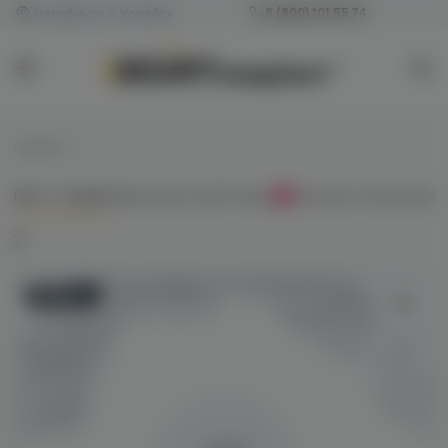
Челябинск и Копейск
8 (800) 101 55 74
Главная
/
7
Всё о товаре
Характеристики
Отзывы
Наличие в магазинах
0
7
Новинка