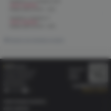
Челябинск, ул. Чичерина 22/5
Нет в наличии
График работы:
10:00 - 21:00
Челябинск, Чичерина, 5
Нет в наличии
График работы:
10:00 - 21:00
Показать все магазины на карте
Бонусная
Специализированный
карта
магазин электронных
Wallet
сигарет и кальянов
VAPE.MARKET®
Мы в соц.сетях:
8 (800) 101 55 74
Заказать звонок
Telegram
VK
ЭЛЕКТРОННЫЕ СИГАРЕТЫ
БАКИ & ДРИПКИ