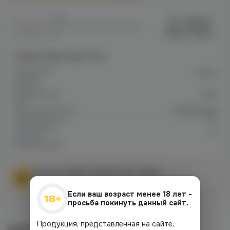
0
Mr. Captain
Артикул: VAPE7E2199F35DB311EC0A80
Black classic
02960014F415
Общие характеристики
Количество
4000
затяжек
Емкость
аккумулятора
650
mAh
Тип аккумулятора
Заряжаемый
Объем бака мл
11.5
Содержание
12
никотина
Показать все
МЫ НЕ ОСУЩЕСТВЛЯЕМ ДОСТАВКУ!
Федеральный закон от 31 июля 2020 № 303-ФЗ
Если ваш возраст менее 18 лет -
просьба покинуть данный сайт.
Продукция, представленная на сайте,
Наличие