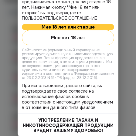
предназначена только для лиц старше 18
лет. Нажимая кнопку "Мне 18 лет или
Наличие в магазинах
старше" вы подтверждаете
ПОЛЬЗОВАТЕЛЬСКОЕ СОГЛАШЕНИЕ
Мне 18 лет или старше
Челябинск, ул. Богдана
Хмельницкого 17 (ЧМЗ)
Нет в наличии
Мне нет 18 лет
График работы:
10:00 - 22:00
Cайт носит информационный характер и не
Челябинск, ул. Гагарина 28
рекламирует курительную и никотиносодержащую
Нет в наличии
продукцию. Вся информация предоставлена в
целях ознакомления, а не агитации и рекламы. Мы
График работы:
10:00 - 21:00
не осуществляем дистанционную торговлю
курительными и никотиносодержащими
Челябинск, ул. Гагарина д. 9
изделиями в соответствии с Федеральным законом
Нет в наличии
от 23.02.2013 N 15-ФЗ (ред. от 28.12.2016).
График работы:
10:00 - 21:00
При использовании данного сайта, вы
подтверждаете свое согласие на
Челябинск, ул. Кирова д. 6
использование файлов cookie в
Нет в наличии
соответствии с настоящим уведомлением
График работы:
10:00 - 21:00
в отношении данного типа файлов.
Челябинск, пр-т. Комсомольский
д.24
УПОТРЕБЛЕНИЕ ТАБАКА И
Нет в наличии
НИКОТИНОСОДЕРЖАЩЕЙ ПРОДУКЦИИ
График работы:
10:00 - 21:00
ВРЕДИТ ВАШЕМУ ЗДОРОВЬЮ!