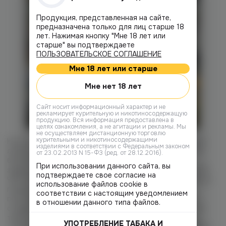
Продукция, представленная на сайте,
предназначена только для лиц старше 18
лет. Нажимая кнопку "Мне 18 лет или
старше" вы подтверждаете
ПОЛЬЗОВАТЕЛЬСКОЕ СОГЛАШЕНИЕ
Мне 18 лет или старше
Мне нет 18 лет
Cайт носит информационный характер и не
рекламирует курительную и никотиносодержащую
продукцию. Вся информация предоставлена в
целях ознакомления, а не агитации и рекламы. Мы
не осуществляем дистанционную торговлю
курительными и никотиносодержащими
Но это ещё не всё, у нас удобная и простая программа
изделиями в соответствии с Федеральным законом
лояльности. Оформление виртуальной бонусной карты
от 23.02.2013 N 15-ФЗ (ред. от 28.12.2016).
бесплатное! Отсканируй QR- код в магазине или
При использовании данного сайта, вы
зарегистрируйся на нашем сайте в разделе «КЭШБЕК ПО
подтверждаете свое согласие на
ЧЕСТНОМУ» и оплачивай бонусами до 50% от стоимости
использование файлов cookie в
покупки! Вкусно? Ещё как
Также, мы дарим баллы
соответствии с настоящим уведомлением
постоянным клиентам за то, что они выбирают нас, за
в отношении данного типа файлов.
отзывы в любом информационном справочнике, в честь
твоего дня рождения, по всемирным праздникам и не
УПОТРЕБЛЕНИЕ ТАБАКА И