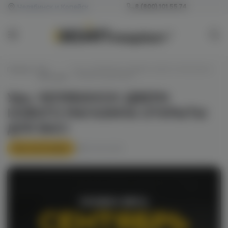
Челябинск и Копейск
8 (800) 101 55 74
Главная
/
Без
/
Ура, ЧЕЛЯБИНСК! ДВЕРИ НОВОГО МАГАЗИНА
категории
ОТКРЫТЫ ДЛЯ ВАС!
Ура, ЧЕЛЯБИНСК! ДВЕРИ
НОВОГО МАГАЗИНА ОТКРЫТЫ
ДЛЯ ВАС!
Без категории
01.09.2023