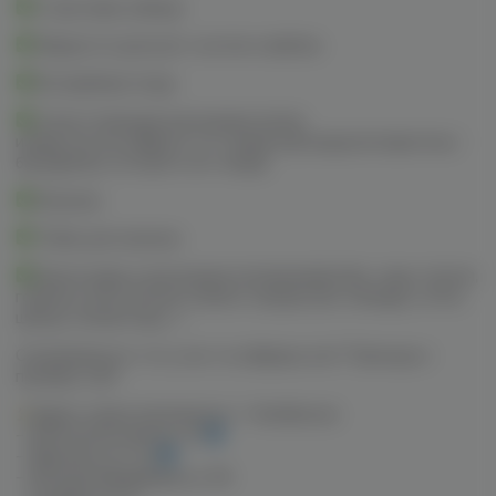
Стартовые наборы
Жидкости для pod- систем и вейпов
Батарейные моды
Сопутствующие расходные матер
иалы(у нас вы найдете тот самый картридж/испаритель/
бак/дрипку, которого нет нигде)
Кальяны
Табак для кальяна
Аксессуары и расходные материалы(колбы, чаши, плитки,
горелки, уплотнители, шланги, мундштуки, калауды, сетки,
щипцы, коннекторы…)
Сомневаешься, что у нас ты найдешь все? Приходи и
проверь сам!
Адрес наших магазинов в г. Челябинске:
– Комсомольский пр. 22
– Марченко ул. 22
– Молодогвардейцев ул. 66