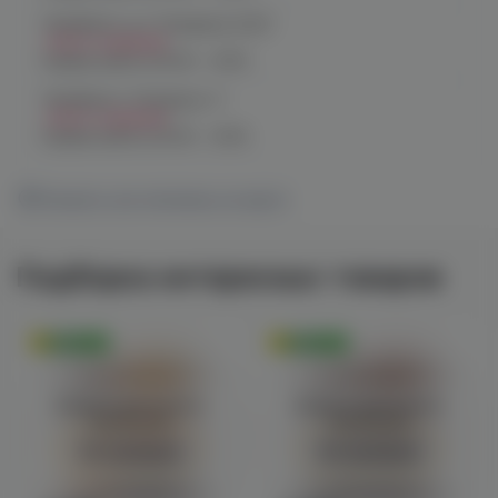
Челябинск, ул. Чичерина 22/5
Нет в наличии
График работы:
10:00 - 21:00
Челябинск, Чичерина, 5
Нет в наличии
График работы:
10:00 - 21:00
Показать все магазины на карте
Подборка интересных товаров
Оригинал
Оригинал
Войдите для полного
Войдите для полного
просмотра
просмотра
Авторизация
Авторизация