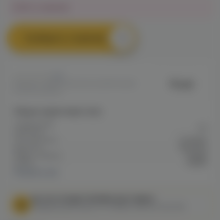
Нет в наличии
Сообщить о наличии
0
Bryzgi
Артикул: VAPE2EFEE4D3242811F00A80
04100032894E
Общие характеристики
Содержание
20
никотина
Тип никотина
Солевой
Крепость
Высокая
Марка / Бренд
Bryzgi
VG/PG
50/50
Показать все
МЫ НЕ ОСУЩЕСТВЛЯЕМ ДОСТАВКУ!
Федеральный закон от 31 июля 2020 № 303-ФЗ