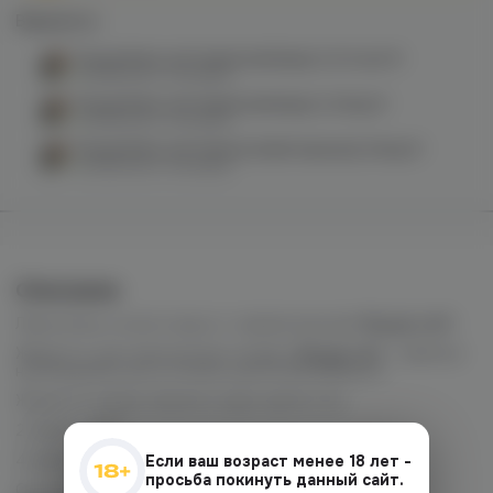
Варианты:
Bryzgi Black salt (киви/грейпфрут) 20 hard M
в наличии в
1 магазине
Bryzgi Black salt (киви/грейпфрут) 20mg M
в наличии в
1 магазине
Bryzgi Black salt (лимон/лайм/черника) 20mg M
в наличии в
1 магазине
Описание
Лови волну сочного вкуса с новыми вкусами
Bryzgi salt!
Жидкость для электронных сигарет
Bryzgi salt
– райское
наслаждение для истинных ценителей вейпинга.
Жидкость представлена в двух крепостях:
2 капли- Light
4 капли- Hard
Если ваш возраст менее 18 лет -
просьба покинуть данный сайт.
Соотношение PG/VG: 50/50