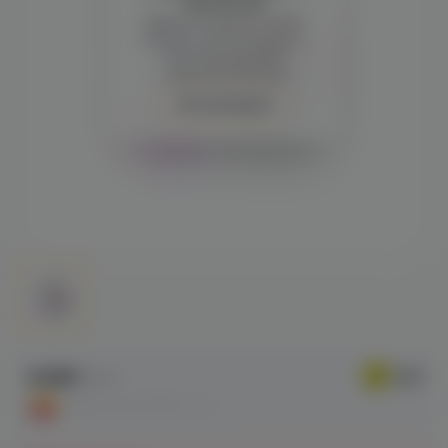
просмотра
Демонстрация и заказ
требуют регистрации с
подтверждением
совершеннолетия
Авторизация
448₽
590 ₽
СКИДКА ПО АКЦИИ - 24%