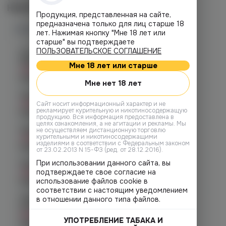
Наличие
Продукция, представленная на сайте,
предназначена только для лиц старше 18
Наличие в магазинах
лет. Нажимая кнопку "Мне 18 лет или
старше" вы подтверждаете
ПОЛЬЗОВАТЕЛЬСКОЕ СОГЛАШЕНИЕ
Челябинск, ул. Богдана
Хмельницкого 17 (ЧМЗ)
Мне 18 лет или старше
Нет в наличии
График работы:
10:00 - 22:00
Мне нет 18 лет
Челябинск, ул. Гагарина 28
Нет в наличии
Cайт носит информационный характер и не
рекламирует курительную и никотиносодержащую
График работы:
10:00 - 21:00
продукцию. Вся информация предоставлена в
целях ознакомления, а не агитации и рекламы. Мы
Челябинск, ул. Гагарина д. 9
не осуществляем дистанционную торговлю
курительными и никотиносодержащими
Нет в наличии
изделиями в соответствии с Федеральным законом
График работы:
10:00 - 21:00
от 23.02.2013 N 15-ФЗ (ред. от 28.12.2016).
При использовании данного сайта, вы
Челябинск, ул. Кирова д. 6
подтверждаете свое согласие на
Нет в наличии
использование файлов cookie в
График работы:
10:00 - 21:00
соответствии с настоящим уведомлением
Челябинск, пр-т. Комсомольский
в отношении данного типа файлов.
д.24
Нет в наличии
УПОТРЕБЛЕНИЕ ТАБАКА И
График работы:
10:00 - 21:00