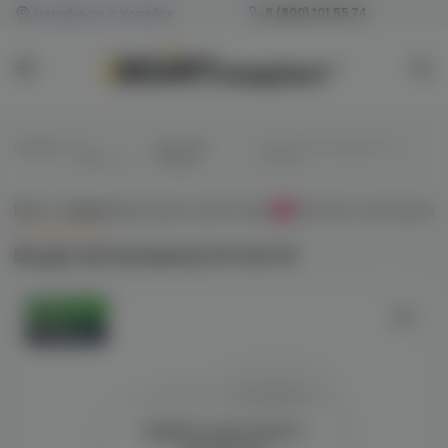
Челябинск и Копейск
8 (800) 101 55 74
Главная
/
Все
/
Для POD-
/
Bryzgi salt (ежевика) 20
жидкости
систем
hard M
Всё о товаре
Характеристики
Отзывы
Наличие в магазинах
0
Bryzgi salt (ежевика) 20 hard M
Оригинал
Новинка
Войдите для полного