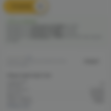
В корзину
Есть в наличии
Самовывоз из
7 магазинов
сегодня
до 21:00
Самовывоз из
1 магазина
сегодня
до 22:00
Самовывоз из
1 магазина
сегодня
до 23:00
Самовывоз из
4 магазинов
c
10.08
после 16:00 при заказе
сегодня
0
Hotspot
Артикул: VAPE128312012B1811F00A800
95700068801
Общие характеристики
Содержание
20
никотина
Тип никотина
Солевой
Крепость
Высокая
Марка / Бренд
Hotspot
Серия / Модель
Morph
Показать все