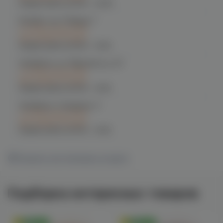
График работы:
10:00 - 22:00
Копейск, пр. Победы 7
C 10.08 после 16:00
при заказе сегодня
График работы:
10:00 - 21:00
Челябинск, ул. Марченко д. 23
C 10.08 после 16:00
при заказе сегодня
График работы:
10:00 - 21:00
Челябинск, Чичерина, 5
C 10.08 после 16:00
при заказе сегодня
График работы:
10:00 - 21:00
Показать все магазины на карте
Подборка интересных товаров
Оригинал
Оригинал