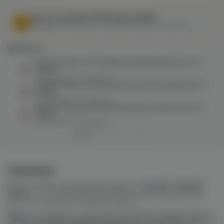
МЫ НЕ ОСУЩЕСТВЛЯЕМ ДОСТАВКУ!
Федеральный закон от 31 июля 2020 № 303-ФЗ
Варианты:
Hotspot Morph salt (ежевика/клюква/бергамот) 20
hard M
в наличии в
10 магазинах
Hotspot Morph salt (киви/зеленое яблоко/вишня) 20
hard M
в наличии в
9 магазинах
Hotspot Morph salt (клубника/ананас/апельсин) 20
hard M
в наличии в
9 магазинах
Описание
Новая линейка легендарной жидкости
Hotspot
.
Hotspot
Morph
– это линейка экзотических и уникальных миксов,
для тех кто устал от базовых вкусов.
Важно:
не забудьте тщательно встряхнуть флакон перед
заправкой! После заправки жидкости в новый картридж мы