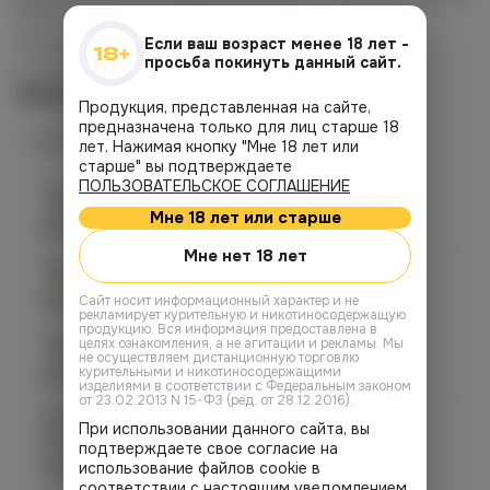
рекомендуем подождать 7-10 минут.
Если ваш возраст менее 18 лет -
Объем флакона: 30 мл.
просьба покинуть данный сайт.
Соотношение PG/VG: 50/50
Наличие
Продукция, представленная на сайте,
предназначена только для лиц старше 18
Наличие в магазинах
лет. Нажимая кнопку "Мне 18 лет или
старше" вы подтверждаете
ПОЛЬЗОВАТЕЛЬСКОЕ СОГЛАШЕНИЕ
Челябинск, ул. Гагарина 28
Есть
Мне 18 лет или старше
График работы:
10:00 - 21:00
Мне нет 18 лет
Челябинск, ул. Гагарина д. 9
Есть
Cайт носит информационный характер и не
График работы:
10:00 - 21:00
рекламирует курительную и никотиносодержащую
продукцию. Вся информация предоставлена в
Челябинск, ул. Кирова д. 6
целях ознакомления, а не агитации и рекламы. Мы
не осуществляем дистанционную торговлю
Есть
курительными и никотиносодержащими
График работы:
10:00 - 21:00
изделиями в соответствии с Федеральным законом
от 23.02.2013 N 15-ФЗ (ред. от 28.12.2016).
Челябинск, пр-т. Комсомольский
При использовании данного сайта, вы
д.24
подтверждаете свое согласие на
Есть
использование файлов cookie в
График работы:
10:00 - 21:00
соответствии с настоящим уведомлением