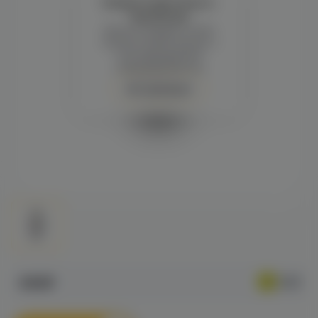
Войдите для полного
просмотра
Демонстрация и заказ
требуют регистрации с
подтверждением
совершеннолетия
Авторизация
490₽