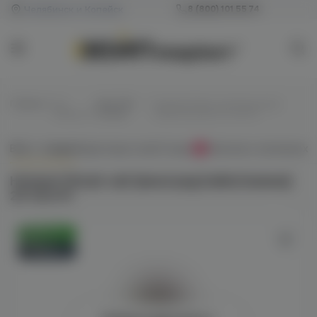
Челябинск и Копейск
8 (800) 101 55 74
Главная
/
Все
/
Для POD-
/
Hotspot Morph salt (виноград/
жидкости
систем
лайм/малина) 20 hard M
Всё о товаре
Характеристики
Отзывы
Наличие в магазинах
0
Hotspot Morph salt (виноград/лайм/малина)
20 hard M
Оригинал
Новинка