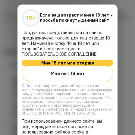
идеальным выбором для вашего устройства.
Важно:
не забудьте тщательно встряхнуть флакон перед
Если ваш возраст менее 18 лет -
заправкой! После заправки жидкости в новый картридж мы
просьба покинуть данный сайт.
рекомендуем подождать 7-10 минут.
Объем флакона: 30 мл.
Продукция, представленная на сайте,
предназначена только для лиц старше 18
Тип никотина: солевой.
лет. Нажимая кнопку "Мне 18 лет или
Соотношение PG/VG: 50/50
старше" вы подтверждаете
Наличие
ПОЛЬЗОВАТЕЛЬСКОЕ СОГЛАШЕНИЕ
Мне 18 лет или старше
Наличие в магазинах
Мне нет 18 лет
Челябинск, ул. Богдана
Хмельницкого 17 (ЧМЗ)
Cайт носит информационный характер и не
Нет в наличии
рекламирует курительную и никотиносодержащую
продукцию. Вся информация предоставлена в
График работы:
10:00 - 22:00
целях ознакомления, а не агитации и рекламы. Мы
не осуществляем дистанционную торговлю
Челябинск, ул. Гагарина 28
курительными и никотиносодержащими
изделиями в соответствии с Федеральным законом
Нет в наличии
от 23.02.2013 N 15-ФЗ (ред. от 28.12.2016).
График работы:
10:00 - 21:00
При использовании данного сайта, вы
Челябинск, ул. Гагарина д. 9
подтверждаете свое согласие на
Нет в наличии
использование файлов cookie в