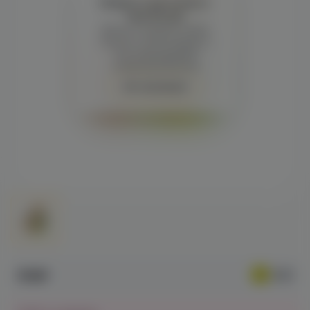
Войдите для полного
просмотра
Демонстрация и заказ
требуют регистрации с
подтверждением
совершеннолетия
Авторизация
519₽