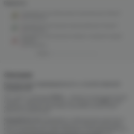
Варианты:
ИндивиDuall salt (банановое мороженное) 20mg M
нет в наличии
ИндивиDuall salt (кислая жвачка/яблоко) 20mg M
нет в наличии
ИндивиDuall salt (кислая клюква в сахарной пудре)
20mg M
нет в наличии
Описание
Раскрой свою индивидуальность с сочной новинкой
ИндивиDuall!
Хит года от компании
DUALL
– жидкости для электронных
сигарет с небольшой мощностью, жидкости
DUALL
уже
завоевали любовь аудитории огромным количеством
миксов на любой вкус.
ИндивиDuall salt
объединяет в себе высокое качество и
инновационные технологии для достижения наилучшего
вкуса и насыщенного пара. Приятное сочетание ароматов
и натуральных ингредиентов делает эту жидкость