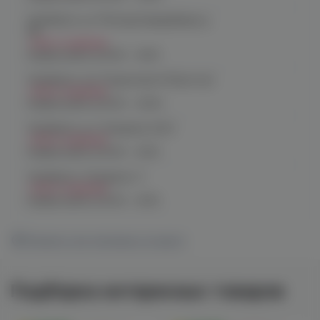
Челябинск, ул. Молодогвардейцев д.
66
Нет в наличии
График работы:
10:00 - 21:00
Челябинск, пр. Родионова 6 (Ньютон)
Нет в наличии
График работы:
10:00 - 23:00
Челябинск, ул. Чичерина 22/5
Нет в наличии
График работы:
10:00 - 21:00
Челябинск, Чичерина, 5
Нет в наличии
График работы:
10:00 - 21:00
Показать все магазины на карте
Подборка интересных товаров