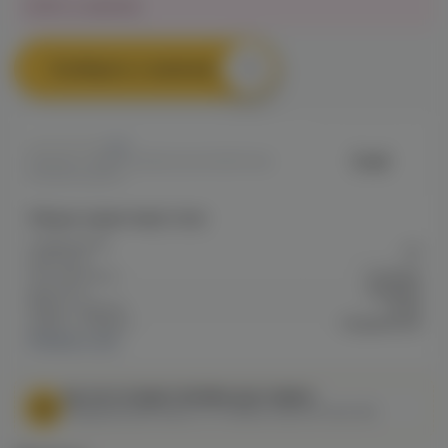
Нет в наличии
Сообщить о наличии
0
Duall
Артикул: VAPEFC9D6D29230511EF0A8
0101A000691F7
Общие характеристики
Содержание
20
никотина
Тип никотина
Солевой
Крепость
Средняя
Марка / Бренд
Duall
Серия / Модель
ИндивиDuall
Показать все
МЫ НЕ ОСУЩЕСТВЛЯЕМ ДОСТАВКУ!
Федеральный закон от 31 июля 2020 № 303-ФЗ