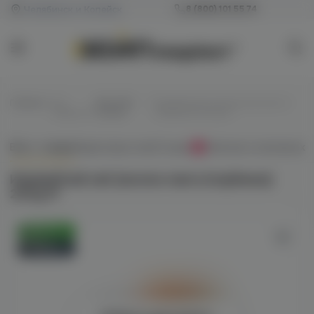
Челябинск и Копейск
8 (800) 101 55 74
Главная
/
Все
/
Для POD-
/
ИндивиDuall salt (кислое манго/
жидкости
систем
клубника) 20mg M
Всё о товаре
Характеристики
Отзывы
Наличие в магазинах
0
ИндивиDuall salt (кислое манго/клубника)
20mg M
Оригинал
Новинка