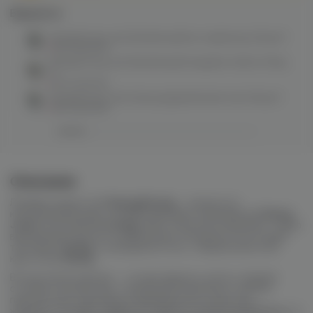
Варианты:
Nasty&Husky salt (blueberry/blue raspberry) 20mg M
нет в наличии
Nasty&Husky salt (blueberry/honeydew melon) 20mg
M
нет в наличии
Nasty&Husky salt (cherry/apple/double ice) 20mg M
нет в наличии
Описание
Линейка жидкостей
Nasty&Husky
— результат
коллаборации двух топовых брендов: малазийской
Nasty
Juice
и российской
Husky
. Микс получился дерзким, с ярко
выраженным вкусом и фирменным холодком, за который
так любят
Husky
, и насыщенностью, ставшей визитной
карточкой
Nasty
.
Во вкусовой палитре — сочные фрукты, кисло-сладкие
оттенки и лёгкий лёд, создающий объёмное и мягкое
парение. Все компоненты премиального качества,
жидкость не даёт удара по горлу и отлично раскрывается