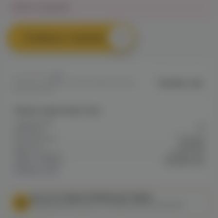
Нет в наличии
Сообщить о наличии
0
Voodoo Lab
Артикул: VAPE67335347318611F00A801
61E000EF3F0
Общие характеристики
Содержание
20
никотина
Тип никотина
Солевой
Крепость
Средняя
Марка / Бренд
Voodoo Lab
Серия / Модель
Nasty&Husky
Показать все
МЫ НЕ ОСУЩЕСТВЛЯЕМ ДОСТАВКУ!
Федеральный закон от 31 июля 2020 № 303-ФЗ