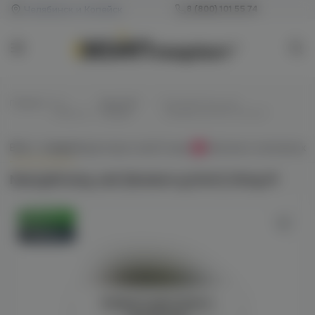
Челябинск и Копейск
8 (800) 101 55 74
Главная
/
Все
/
Для POD-
/
Nasty&Husky salt
жидкости
систем
(blueberry/mint) 20mg M
Всё о товаре
Характеристики
Отзывы
Наличие в магазинах
0
Nasty&Husky salt (blueberry/mint) 20mg M
Оригинал
Новинка
Войдите для полного