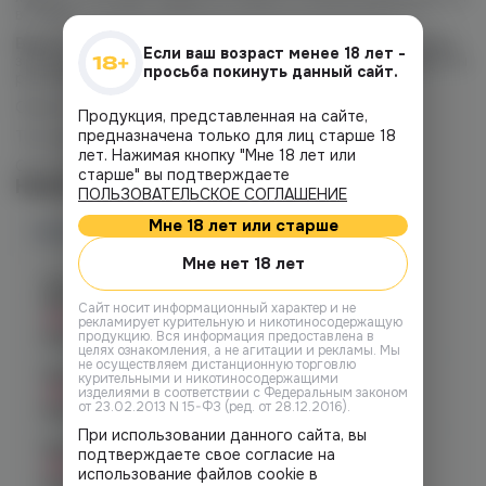
в подах.
Важно:
не забудьте тщательно встряхнуть флакон перед
Если ваш возраст менее 18 лет -
заправкой! После заправки жидкости в новый картридж мы
просьба покинуть данный сайт.
рекомендуем подождать 7-10 минут.
Объем флакона: 30 мл.
Продукция, представленная на сайте,
предназначена только для лиц старше 18
Тип никотина: солевой.
лет. Нажимая кнопку "Мне 18 лет или
Соотношение PG/VG: 50/50
старше" вы подтверждаете
Наличие
ПОЛЬЗОВАТЕЛЬСКОЕ СОГЛАШЕНИЕ
Мне 18 лет или старше
Наличие в магазинах
Мне нет 18 лет
Челябинск, ул. Богдана
Хмельницкого 17 (ЧМЗ)
Cайт носит информационный характер и не
Нет в наличии
рекламирует курительную и никотиносодержащую
продукцию. Вся информация предоставлена в
График работы:
10:00 - 22:00
целях ознакомления, а не агитации и рекламы. Мы
не осуществляем дистанционную торговлю
Челябинск, ул. Гагарина 28
курительными и никотиносодержащими
Нет в наличии
изделиями в соответствии с Федеральным законом
от 23.02.2013 N 15-ФЗ (ред. от 28.12.2016).
График работы:
10:00 - 21:00
При использовании данного сайта, вы
Челябинск, ул. Гагарина д. 9
подтверждаете свое согласие на
Нет в наличии
использование файлов cookie в
График работы:
10:00 - 21:00