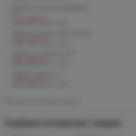
Челябинск, ул. Молодогвардейцев д.
66
Нет в наличии
График работы:
10:00 - 21:00
Челябинск, пр. Родионова 6 (Ньютон)
Нет в наличии
График работы:
10:00 - 23:00
Челябинск, ул. Чичерина 22/5
Нет в наличии
График работы:
10:00 - 21:00
Челябинск, Чичерина, 5
Нет в наличии
График работы:
10:00 - 21:00
Показать все магазины на карте
Подборка интересных товаров