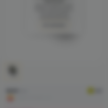
просмотра
Демонстрация и заказ
требуют регистрации с
подтверждением
совершеннолетия
Авторизация
597₽
759 ₽
СКИДКА ПО АКЦИИ - 21%