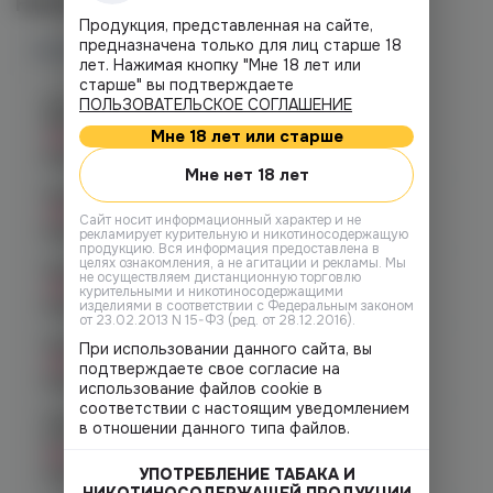
Наличие
Продукция, представленная на сайте,
предназначена только для лиц старше 18
Наличие в магазинах
лет. Нажимая кнопку "Мне 18 лет или
старше" вы подтверждаете
Челябинск, ул. Богдана
ПОЛЬЗОВАТЕЛЬСКОЕ СОГЛАШЕНИЕ
Хмельницкого 17 (ЧМЗ)
Мне 18 лет или старше
Нет в наличии
График работы:
10:00 - 22:00
Мне нет 18 лет
Челябинск, ул. Гагарина 28
Нет в наличии
Cайт носит информационный характер и не
График работы:
10:00 - 21:00
рекламирует курительную и никотиносодержащую
продукцию. Вся информация предоставлена в
целях ознакомления, а не агитации и рекламы. Мы
Челябинск, ул. Гагарина д. 9
не осуществляем дистанционную торговлю
Нет в наличии
курительными и никотиносодержащими
изделиями в соответствии с Федеральным законом
График работы:
10:00 - 21:00
от 23.02.2013 N 15-ФЗ (ред. от 28.12.2016).
Челябинск, ул. Кирова д. 6
При использовании данного сайта, вы
Нет в наличии
подтверждаете свое согласие на
График работы:
10:00 - 21:00
использование файлов cookie в
соответствии с настоящим уведомлением
Челябинск, пр-т. Комсомольский
в отношении данного типа файлов.
д.24
Нет в наличии
УПОТРЕБЛЕНИЕ ТАБАКА И
График работы:
10:00 - 21:00
НИКОТИНОСОДЕРЖАЩЕЙ ПРОДУКЦИИ