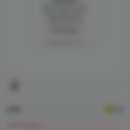
просмотра
Демонстрация и заказ
требуют регистрации с
подтверждением
совершеннолетия
Авторизация
619₽
Нет в наличии