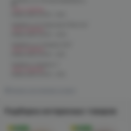
Челябинск, ул. Молодогвардейцев д.
66
Нет в наличии
График работы:
10:00 - 21:00
Челябинск, пр. Родионова 6 (Ньютон)
Нет в наличии
График работы:
10:00 - 23:00
Челябинск, ул. Чичерина 22/5
Нет в наличии
График работы:
10:00 - 21:00
Челябинск, Чичерина, 5
Нет в наличии
График работы:
10:00 - 21:00
Показать все магазины на карте
Подборка интересных товаров
Оригинал
Оригинал