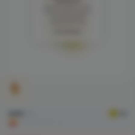
просмотра
Демонстрация и заказ
требуют регистрации с
подтверждением
совершеннолетия
Авторизация
490₽
790 ₽
СКИДКА ПО АКЦИИ - 38%