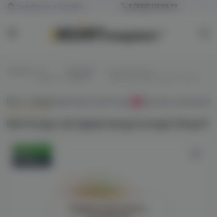
Челябинск и Копейск
8 (800) 101 55 74
Главная
/
Все
/
Для POD-
/
Rell Orange salt
жидкости
систем
(apple/mango/orange) 20mg M
Всё о товаре
Характеристики
Отзывы
Наличие в магазинах
0
Rell Orange salt (apple/mango/orange) 20mg M
Оригинал
Новинка
Войдите для полного