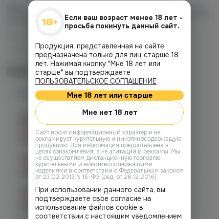
Важно:
не забудьте тщательно встряхнуть флакон перед
заправкой! После заправки жидкости в новый картридж мы
Если ваш возраст менее 18 лет -
рекомендуем подождать 7-10 минут.
просьба покинуть данный сайт.
Объем флакона: 30 мл.
Продукция, представленная на сайте,
Тип никотина:
солевой
предназначена только для лиц старше 18
Соотношение PG/VG: 50/50
лет. Нажимая кнопку "Мне 18 лет или
Наличие
старше" вы подтверждаете
ПОЛЬЗОВАТЕЛЬСКОЕ СОГЛАШЕНИЕ
Наличие в магазинах
Мне 18 лет или старше
Мне нет 18 лет
Челябинск, ул. Богдана
Хмельницкого 17 (ЧМЗ)
Нет в наличии
Cайт носит информационный характер и не
рекламирует курительную и никотиносодержащую
График работы:
10:00 - 22:00
продукцию. Вся информация предоставлена в
целях ознакомления, а не агитации и рекламы. Мы
Челябинск, ул. Гагарина 28
не осуществляем дистанционную торговлю
Нет в наличии
курительными и никотиносодержащими
изделиями в соответствии с Федеральным законом
График работы:
10:00 - 21:00
от 23.02.2013 N 15-ФЗ (ред. от 28.12.2016).
При использовании данного сайта, вы
Челябинск, ул. Гагарина д. 9
Нет в наличии
подтверждаете свое согласие на
График работы:
10:00 - 21:00
использование файлов cookie в
соответствии с настоящим уведомлением