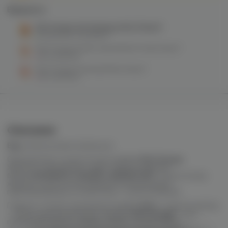
Варианты:
Rell Orange salt (energy drink) 20mg M
в наличии в
1 магазине
Rell Orange (arabic spice/dried fruits) 0mg M
нет в наличии
Rell Orange (cosmopolitan) 0mg M
нет в наличии
Описание
Вкус:
яблоко/манго/апельсин
Обновлённая сочная летняя линейка
Rell Orange
.
Жидкость производит известный российский
бренд
RUSSIAN E-LIQUIDS LABORATORY
, и рассчитаны
жидкости для использования на маломощных
парообразующих устройствах с тугой затяжкой.
Главное отличие оранжевой линейки
Rell
от других реллов
– объем ароматизаторов. Линейка
Rell Orange
– это
преимущественно сладкие, яркие, сочные миксы.