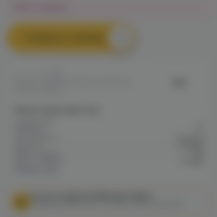
Нет в наличии
Сообщить о наличии
0
Rell
Артикул: VAPE7D4B0843E79311EF0A8
0051C002BEE50
Общие характеристики
Содержание
20
никотина
Тип никотина
Солевой
Крепость
Средняя
Марка / Бренд
Rell
Серия / Модель
Orange
Показать все
МЫ НЕ ОСУЩЕСТВЛЯЕМ ДОСТАВКУ!
Федеральный закон от 31 июля 2020 № 303-ФЗ