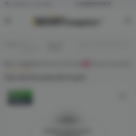
Челябинск и Копейск
8 (800) 101 55 74
Главная
/
Все
/
Для POD-
/
Cult salt (red samurai) 12 mg
жидкости
систем
M
Всё о товаре
Характеристики
Отзывы
Наличие в магазинах
0
Cult salt (red samurai) 12 mg M
Оригинал
Новинка
Войдите для полного