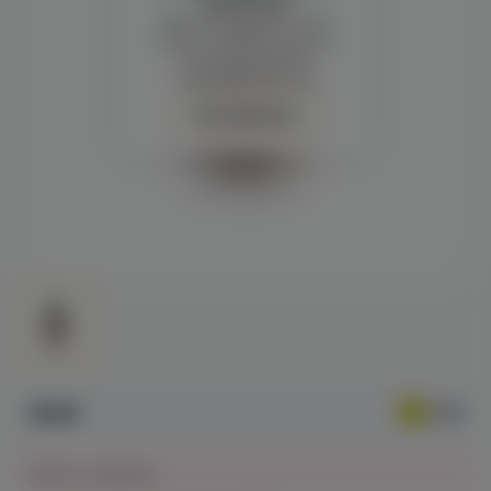
просмотра
Демонстрация и заказ
требуют регистрации с
подтверждением
совершеннолетия
Авторизация
559₽
Нет в наличии