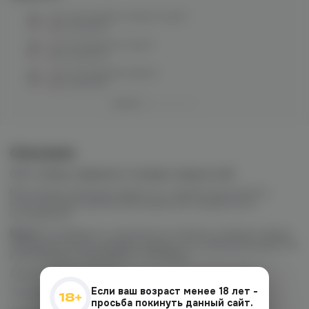
Cult salt (captain chee) 12 mg M
нет в наличии
Cult salt (disco) 12 mg M
нет в наличии
Cult salt (empire) 12mg M
нет в наличии
Описание
Cult теперь в формате солевых жидкостей!
Высококачественные жидкости с мягким никотином и
естественными ароматизаторами без неприятного
послевкусия.
Важно:
не забудьте тщательно встряхнуть флакон перед
заправкой! После заправки жидкости в новый картридж мы
рекомендуем подождать 7-10 минут.
Объем флакона: 30 мл.
Если ваш возраст менее 18 лет -
Тип никотина: солевой.
просьба покинуть данный сайт.