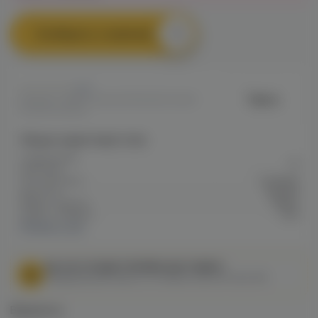
Сообщить о наличии
0
Taboo
Артикул: VAPE4435A45F51DD11EC0A80
001900410FA9
Общие характеристики
Содержание
12
никотина
Тип никотина
Солевой
Крепость
Низкая
Марка / Бренд
Taboo
Серия / Модель
Cult
Показать все
МЫ НЕ ОСУЩЕСТВЛЯЕМ ДОСТАВКУ!
Федеральный закон от 31 июля 2020 № 303-ФЗ
Варианты: