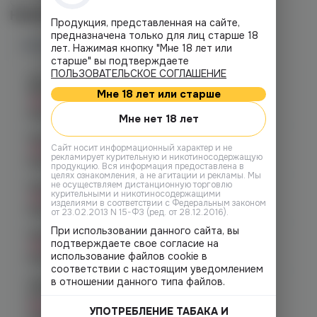
Соотношение PG/VG: 50/50
Наличие
Продукция, представленная на сайте,
предназначена только для лиц старше 18
Наличие в магазинах
лет. Нажимая кнопку "Мне 18 лет или
старше" вы подтверждаете
ПОЛЬЗОВАТЕЛЬСКОЕ СОГЛАШЕНИЕ
Челябинск, ул. Богдана
Хмельницкого 17 (ЧМЗ)
Мне 18 лет или старше
Нет в наличии
График работы:
10:00 - 22:00
Мне нет 18 лет
Челябинск, ул. Гагарина 28
Cайт носит информационный характер и не
Нет в наличии
рекламирует курительную и никотиносодержащую
График работы:
10:00 - 21:00
продукцию. Вся информация предоставлена в
целях ознакомления, а не агитации и рекламы. Мы
не осуществляем дистанционную торговлю
Челябинск, ул. Гагарина д. 9
курительными и никотиносодержащими
Нет в наличии
изделиями в соответствии с Федеральным законом
График работы:
10:00 - 21:00
от 23.02.2013 N 15-ФЗ (ред. от 28.12.2016).
При использовании данного сайта, вы
Челябинск, ул. Кирова д. 6
подтверждаете свое согласие на
Нет в наличии
использование файлов cookie в
График работы:
10:00 - 21:00
соответствии с настоящим уведомлением
в отношении данного типа файлов.
Челябинск, пр-т. Комсомольский
д.24
Нет в наличии
УПОТРЕБЛЕНИЕ ТАБАКА И