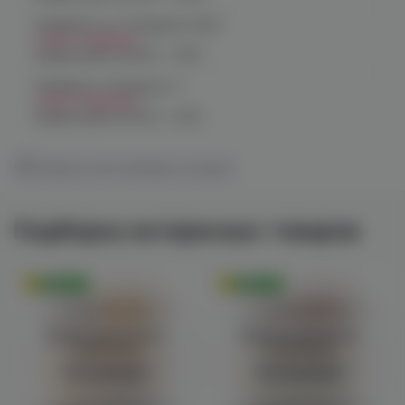
Челябинск, ул. Чичерина 22/5
Нет в наличии
График работы:
10:00 - 21:00
Челябинск, Чичерина, 5
Нет в наличии
График работы:
10:00 - 21:00
Показать все магазины на карте
Подборка интересных товаров
Оригинал
Оригинал
Войдите для полного
Войдите для полного
просмотра
просмотра
Авторизация
Авторизация