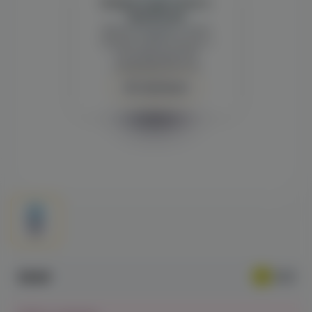
Войдите для полного
просмотра
Демонстрация и заказ
требуют регистрации с
подтверждением
совершеннолетия
Авторизация
559₽