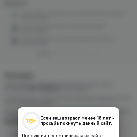
Варианты:
Freeze Breeze blizzard salt (ананас/лимон) 20mg M
нет в наличии
Freeze Breeze blizzard salt (киви) 20mg M
нет в наличии
Freeze Breeze blizzard salt (клубника) 20mg M
нет в наличии
Описание
Freeze Breeze blizzard
salt
линейка жидкостей от
компании
VAPE ЛИКВИДЪ
из Костромы.
Производитель славиться качественными компонентами и
яркой передачей вкуса.
Идеальный вариант для твоей pod-системы, так как имеет
соотношение PG/VG:50/50.
Если ваш возраст менее 18 лет -
Наличие
просьба покинуть данный сайт.
Наличие в магазинах
Продукция, представленная на сайте,