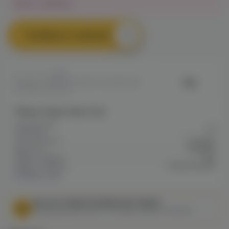
Нет в наличии
Сообщить о наличии
0
Vliq
Артикул: VAPE7D6C686720A211EE0A8
00F3D000DA30E
Общие характеристики
Содержание
20
никотина
Тип никотина
Солевой
Крепость
Средняя
Марка / Бренд
Vliq
Серия / Модель
Freeze Breeze
Показать все
МЫ НЕ ОСУЩЕСТВЛЯЕМ ДОСТАВКУ!
Федеральный закон от 31 июля 2020 № 303-ФЗ