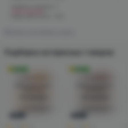
Челябинск, Чичерина, 5
Нет в наличии
График работы:
10:00 - 21:00
Показать все магазины на карте
Подборка интересных товаров
Оригинал
Оригинал
Войдите для полного
Войдите для полного
просмотра
просмотра
Авторизация
Авторизация
Новинка
Новинка
0
0
0.0
+45
0.0
+45