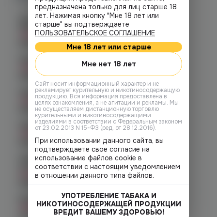
предназначена только для лиц старше 18
лет. Нажимая кнопку "Мне 18 лет или
Челябинск, ул. Богдана
старше" вы подтверждаете
Хмельницкого 17 (ЧМЗ)
ПОЛЬЗОВАТЕЛЬСКОЕ СОГЛАШЕНИЕ
Нет в наличии
График работы:
10:00 - 22:00
Мне 18 лет или старше
Челябинск, ул. Гагарина 28
Мне нет 18 лет
Нет в наличии
График работы:
10:00 - 21:00
Cайт носит информационный характер и не
рекламирует курительную и никотиносодержащую
Челябинск, ул. Гагарина д. 9
продукцию. Вся информация предоставлена в
Нет в наличии
целях ознакомления, а не агитации и рекламы. Мы
График работы:
10:00 - 21:00
не осуществляем дистанционную торговлю
курительными и никотиносодержащими
изделиями в соответствии с Федеральным законом
Челябинск, ул. Кирова д. 6
от 23.02.2013 N 15-ФЗ (ред. от 28.12.2016).
Нет в наличии
При использовании данного сайта, вы
График работы:
10:00 - 21:00
подтверждаете свое согласие на
использование файлов cookie в
Челябинск, пр-т. Комсомольский
соответствии с настоящим уведомлением
д.24
Нет в наличии
в отношении данного типа файлов.
График работы:
10:00 - 21:00
УПОТРЕБЛЕНИЕ ТАБАКА И
Копейск, пр. Победы 7
НИКОТИНОСОДЕРЖАЩЕЙ ПРОДУКЦИИ
Нет в наличии
ВРЕДИТ ВАШЕМУ ЗДОРОВЬЮ!
График работы:
10:00 - 21:00